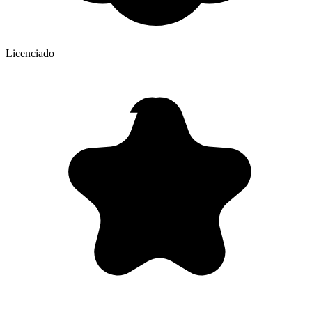
Licenciado