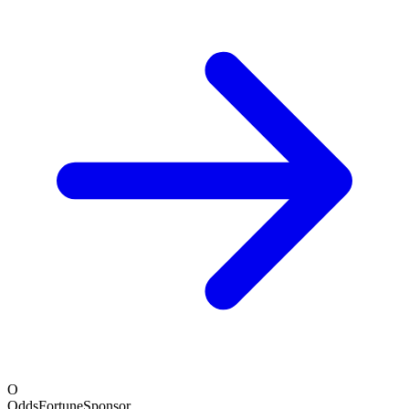
O
OddsFortune
Sponsor