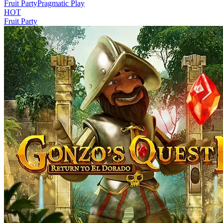
Fruit Party
Pragmatic Play
HOT
Fruit Party