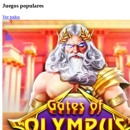
Juegos populares
Ver todos