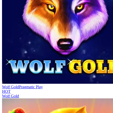
Wolf Gold
Pragmatic Play
HOT
Wolf Gold