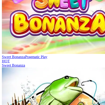
Sweet Bonanza
Pragmatic Play
HOT
Sweet Bonanza