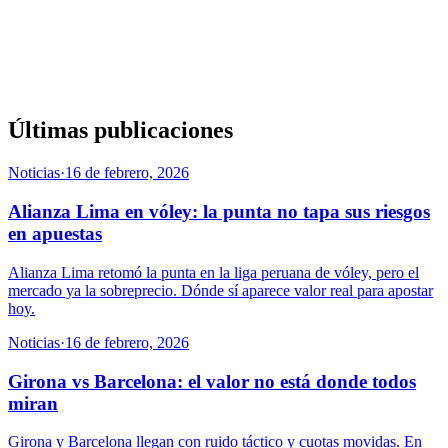
Últimas publicaciones
Noticias
·
16 de febrero, 2026
Alianza Lima en vóley: la punta no tapa sus riesgos
en apuestas
Alianza Lima retomó la punta en la liga peruana de vóley, pero el
mercado ya la sobreprecio. Dónde sí aparece valor real para apostar
hoy.
Noticias
·
16 de febrero, 2026
Girona vs Barcelona: el valor no está donde todos
miran
Girona y Barcelona llegan con ruido táctico y cuotas movidas. En