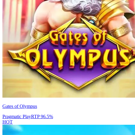
Gates of Olympus
Pragmatic Play
RTP
96.5
%
HOT