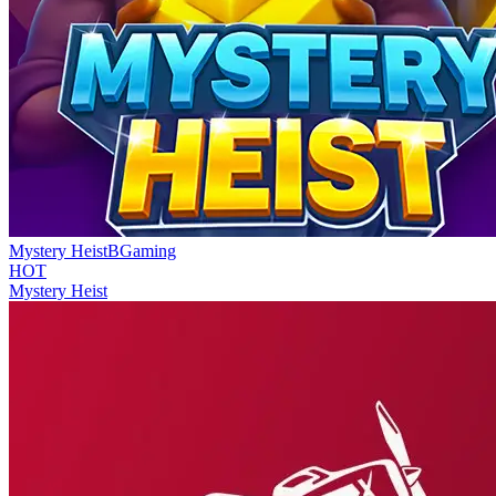
Mystery Heist
BGaming
HOT
Mystery Heist