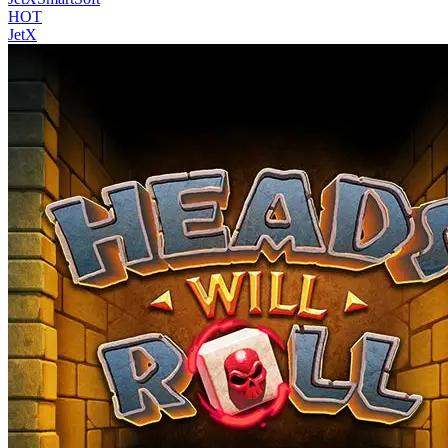
HOT
JetX