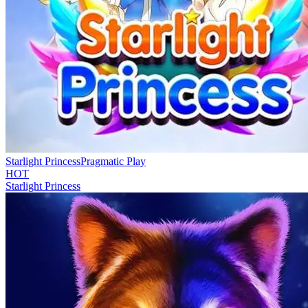
Starlight Princess
Pragmatic Play
HOT
Starlight Princess