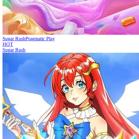
Sugar Rush
Pragmatic Play
HOT
Sugar Rush