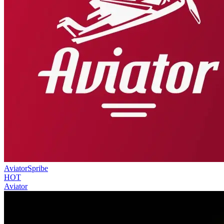
Aviator
Spribe
HOT
Aviator