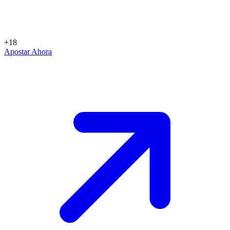
+18
Apostar Ahora