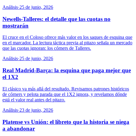
Análisis
·
25 de junio, 2026
Newells-Talleres: el detalle que las cuotas no
mostrarán
El cruce en el Coloso ofrece más valor en los saques de esquina que
en el marcador. La lectura táctica previa al pitazo señala un mercado
que las cuotas ignoran: los córners de Talleres.
Análisis
·
25 de junio, 2026
Real Madrid-Barça: la esquina que paga mejor que
el 1X2
El clásico va más allá del resultado. Revisamos patrones históricos
de córners y pelota parada que el 1X2 ignora, y revelamos dónde
está el valor real antes del pitazo.
Análisis
·
23 de junio, 2026
Platense vs Unión: el libreto que la historia se niega
a abandonar