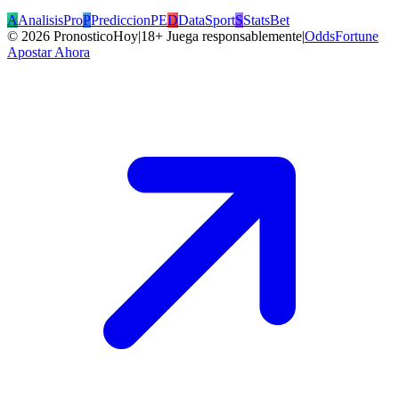
A
AnalisisPro
P
PrediccionPE
D
DataSport
S
StatsBet
©
2026
PronosticoHoy
|
18+ Juega responsablemente
|
OddsFortune
Apostar Ahora