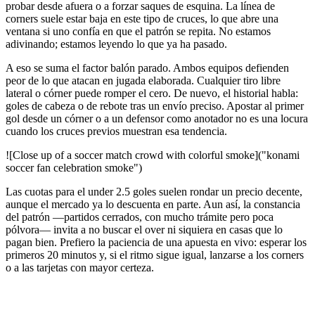
probar desde afuera o a forzar saques de esquina. La línea de
corners suele estar baja en este tipo de cruces, lo que abre una
ventana si uno confía en que el patrón se repita. No estamos
adivinando; estamos leyendo lo que ya ha pasado.
A eso se suma el factor balón parado. Ambos equipos defienden
peor de lo que atacan en jugada elaborada. Cualquier tiro libre
lateral o córner puede romper el cero. De nuevo, el historial habla:
goles de cabeza o de rebote tras un envío preciso. Apostar al primer
gol desde un córner o a un defensor como anotador no es una locura
cuando los cruces previos muestran esa tendencia.
![Close up of a soccer match crowd with colorful smoke]("konami
soccer fan celebration smoke")
Las cuotas para el under 2.5 goles suelen rondar un precio decente,
aunque el mercado ya lo descuenta en parte. Aun así, la constancia
del patrón —partidos cerrados, con mucho trámite pero poca
pólvora— invita a no buscar el over ni siquiera en casas que lo
pagan bien. Prefiero la paciencia de una apuesta en vivo: esperar los
primeros 20 minutos y, si el ritmo sigue igual, lanzarse a los corners
o a las tarjetas con mayor certeza.