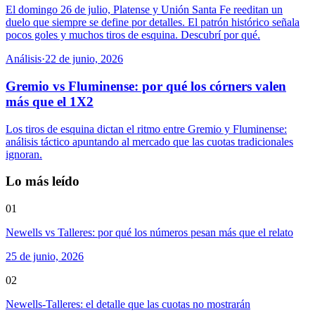
El domingo 26 de julio, Platense y Unión Santa Fe reeditan un
duelo que siempre se define por detalles. El patrón histórico señala
pocos goles y muchos tiros de esquina. Descubrí por qué.
Análisis
·
22 de junio, 2026
Gremio vs Fluminense: por qué los córners valen
más que el 1X2
Los tiros de esquina dictan el ritmo entre Gremio y Fluminense:
análisis táctico apuntando al mercado que las cuotas tradicionales
ignoran.
Lo más leído
01
Newells vs Talleres: por qué los números pesan más que el relato
25 de junio, 2026
02
Newells-Talleres: el detalle que las cuotas no mostrarán