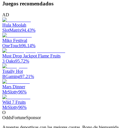
Juegos recomendados
AD
Hula Moolah
SlotMatrix
94.43
%
Miko Festival
OneTouch
96.14
%
Must Drop Jackpot Flame Fruits
3 Oaks
95.72
%
Totally Hot
BGaming
97.21
%
Mars Dinner
MrSlotty
96
%
Wild 7 Fruits
MrSlotty
96
%
O
OddsFortune
Sponsor
Apuestas deportivas con las mejores cuotas. Bono de bienvenida