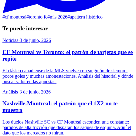
#
cf montreal
#
toronto fc
#
mls 2026
#
apattern histórico
Te puede interesar
Noticias
·
3 de junio, 2026
CF Montreal vs Toronto: el patrón de tarjetas que se
repite
El clásico canadiense de la MLS vuelve con su guión de siempre:
pocos goles y muchas amonestaciones. Análisis del historial y dónde
buscar valor en las apuestas.
Análisis
·
3 de junio, 2026
Nashville-Montreal: el patrón que el 1X2 no te
muestra
Los duelos Nashville SC vs CF Montreal esconden una constante:
partidos de alta fricción que disparan los saques de esquina. Aquí el
dato que los mercados no miran.