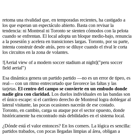
retoma una rivalidad que, en temporadas recientes, ha castigado a
los que esperan un espectáculo abierto. Basta con revisar la
tendencia: ni Montreal ni Toronto se sienten cómodos con la pelota
cuando se enfrentan. El local adopta un bloque medio-bajo, renuncia
a la posesión y acelera en transiciones largas. Toronto, por su parte,
intenta construir desde atrás, pero se diluye cuando el rival le corta
los circuitos en la zona de volantes.
![Aerial view of a modern soccer stadium at night]("peru soccer
field aerial")
Esa dinámica genera un partido partido —no es un error de tipeo, es
real— con un ritmo entrecortado que favorece las faltas y las
tarjetas.
El centro del campo se convierte en un embudo donde
nadie gira con claridad.
Los duelos individuales en las bandas son
el único escape: si el carrilero derecho de Montreal logra doblegar al
lateral visitante, las pocas ocasiones nacerán de ese costado.
Toronto, en cambio, carga su ataque por el sector opuesto, donde
históricamente ha encontrado más debilidades en el sistema local.
¿Dónde está el valor entonces? En los corners. La lógica es sencilla:
partidos trabados, con pocas llegadas limpias al área, obligan a