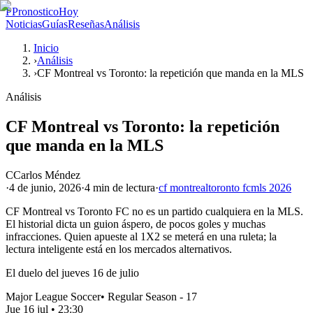
P
PronosticoHoy
Noticias
Guías
Reseñas
Análisis
Inicio
›
Análisis
›
CF Montreal vs Toronto: la repetición que manda en la MLS
Análisis
CF Montreal vs Toronto: la repetición
que manda en la MLS
C
Carlos Méndez
·
4 de junio, 2026
·
4 min
de lectura
·
cf montreal
toronto fc
mls 2026
CF Montreal vs Toronto FC no es un partido cualquiera en la MLS.
El historial dicta un guion áspero, de pocos goles y muchas
infracciones. Quien apueste al 1X2 se meterá en una ruleta; la
lectura inteligente está en los mercados alternativos.
El duelo del jueves 16 de julio
Major League Soccer
•
Regular Season - 17
Jue 16 jul
•
23:30