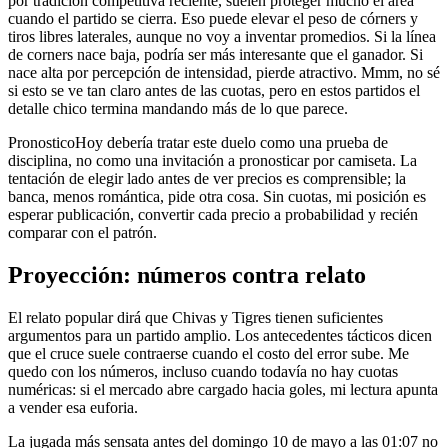
por tradición competitiva reciente, suelen proteger mucho el área
cuando el partido se cierra. Eso puede elevar el peso de córners y
tiros libres laterales, aunque no voy a inventar promedios. Si la línea
de corners nace baja, podría ser más interesante que el ganador. Si
nace alta por percepción de intensidad, pierde atractivo. Mmm, no sé
si esto se ve tan claro antes de las cuotas, pero en estos partidos el
detalle chico termina mandando más de lo que parece.
PronosticoHoy debería tratar este duelo como una prueba de
disciplina, no como una invitación a pronosticar por camiseta. La
tentación de elegir lado antes de ver precios es comprensible; la
banca, menos romántica, pide otra cosa. Sin cuotas, mi posición es
esperar publicación, convertir cada precio a probabilidad y recién
comparar con el patrón.
Proyección: números contra relato
El relato popular dirá que Chivas y Tigres tienen suficientes
argumentos para un partido amplio. Los antecedentes tácticos dicen
que el cruce suele contraerse cuando el costo del error sube. Me
quedo con los números, incluso cuando todavía no hay cuotas
numéricas: si el mercado abre cargado hacia goles, mi lectura apunta
a vender esa euforia.
La jugada más sensata antes del domingo 10 de mayo a las 01:07 no