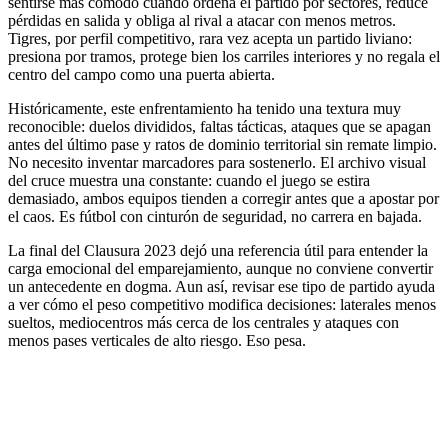
sentirse más cómodo cuando ordena el partido por sectores, reduce
pérdidas en salida y obliga al rival a atacar con menos metros.
Tigres, por perfil competitivo, rara vez acepta un partido liviano:
presiona por tramos, protege bien los carriles interiores y no regala el
centro del campo como una puerta abierta.
Históricamente, este enfrentamiento ha tenido una textura muy
reconocible: duelos divididos, faltas tácticas, ataques que se apagan
antes del último pase y ratos de dominio territorial sin remate limpio.
No necesito inventar marcadores para sostenerlo. El archivo visual
del cruce muestra una constante: cuando el juego se estira
demasiado, ambos equipos tienden a corregir antes que a apostar por
el caos. Es fútbol con cinturón de seguridad, no carrera en bajada.
La final del Clausura 2023 dejó una referencia útil para entender la
carga emocional del emparejamiento, aunque no conviene convertir
un antecedente en dogma. Aun así, revisar ese tipo de partido ayuda
a ver cómo el peso competitivo modifica decisiones: laterales menos
sueltos, mediocentros más cerca de los centrales y ataques con
menos pases verticales de alto riesgo. Eso pesa.