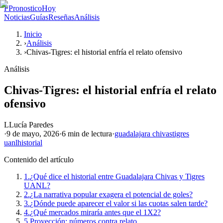
P
PronosticoHoy
Noticias
Guías
Reseñas
Análisis
Inicio
›
Análisis
›
Chivas-Tigres: el historial enfría el relato ofensivo
Análisis
Chivas-Tigres: el historial enfría el relato
ofensivo
L
Lucía Paredes
·
9 de mayo, 2026
·
6 min
de lectura
·
guadalajara chivas
tigres
uanl
historial
Contenido del artículo
1.
¿Qué dice el historial entre Guadalajara Chivas y Tigres
UANL?
2.
¿La narrativa popular exagera el potencial de goles?
3.
¿Dónde puede aparecer el valor si las cuotas salen tarde?
4.
¿Qué mercados miraría antes que el 1X2?
5.
Proyección: números contra relato