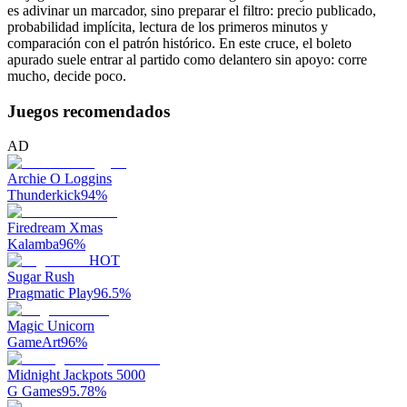
es adivinar un marcador, sino preparar el filtro: precio publicado,
probabilidad implícita, lectura de los primeros minutos y
comparación con el patrón histórico. En este cruce, el boleto
apurado suele entrar al partido como delantero sin apoyo: corre
mucho, decide poco.
Juegos recomendados
AD
Archie O Loggins
Thunderkick
94
%
Firedream Xmas
Kalamba
96
%
HOT
Sugar Rush
Pragmatic Play
96.5
%
Magic Unicorn
GameArt
96
%
Midnight Jackpots 5000
G Games
95.78
%