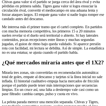
Chivas gana valor si el partido se juega cerca del área rival y evita
pérdidas en primera salida. Tigres gana valor si logra ensuciar la
circulación rival, convertir el mediocampo en una aduana lenta y
forzar ataques largos. El empate gana valor si nadie logra romper ese
candado antes del descanso.
Me interesa más el primer tramo que el cartel completo. En partidos
con mucha memoria competitiva, los primeros 15 a 20 minutos
suelen revelar si el duelo será territorial o abierto. Si hay laterales
contenidos, pocas recepciones entre líneas y muchas segundas
jugadas, el guion de ritmo bajo queda validado. Si aparece presión
rota con facilidad, mi lectura se debilita. Así de simple. La estadística
no es una estatua; se ajusta cuando el partido habla.
¿Qué mercados miraría antes que el 1X2?
Miraría tres zonas, sin convertirlas en recomendación automática:
total de goles, empate al descanso y tarjetas si la línea inicial no sale
inflada. El historial cualitativo empuja hacia mercados de fricción
porque el partido puede tener más interrupciones que secuencias
limpias. En un cruce así, una falta a destiempo vale casi como un
pase filtrado: cambia campo, pulso y cuota en vivo.
La pelota parada merece una mención separada. Chivas y Tigres,