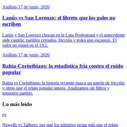
Análisis
·
17 de junio, 2026
Lanús vs San Lorenzo: el libreto que los goles no
escriben
Lanús y San Lorenzo chocan en la Liga Profesional y el antecedente
pide cautela: partidos cerrados, fricción y goles que escasean. El
valor no estará en el 1X2.
Análisis
·
17 de junio, 2026
Bahia-Corinthians: la estadística fría contra el ruido
popular
Bahia vs Corinthians: la historia reciente marca un patrón de fricción
y ritmo que el relato popular ignora. Analizamos sin filtros y
tomamos partido.
Lo más leído
01
Newells vs Talleres: por qué los números pesan más que el relato