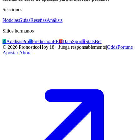
Secciones
Noticias
Guías
Reseñas
Análisis
Sitios hermanos
A
AnalisisPro
P
PrediccionPE
D
DataSport
S
StatsBet
©
2026
PronosticoHoy
|
18+ Juega responsablemente
|
OddsFortune
Apostar Ahora