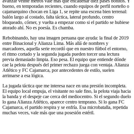
avanzar veinte metros vale más que encadenar diez pases bonitos. Y
bueno, en temporadas recientes, cuando equipos de perfil norteño o
cajamarquino chocan en Liga 1, se repite una escena bien terrenal:
balón largo al costado, falta táctica, lateral profundo, centro
bloqueado, córner, y vuelta a empezar como si el partido se hubiese
atorado ahí. No es poesía. Es chamba.
Rebobinando, hay una imagen peruana que ayuda: la final de 2019
entre Binacional y Alianza Lima. Más allá de nombres y
marcadores, aquella serie recordó que en nuestro fútbol el entorno,
el ritmo cortado y la segunda jugada pueden torcer una lectura
previa demasiado limpia. Eso pesa. El equipo que entiende dónde
cae la pelota después del primer rechazo juega con ventaja. Alianza
Atlético y FC Cajamarca, por antecedentes de estilo, suelen
arrimarse a esa lógica.
La jugada táctica que me interesa nace en una presión incompleta.
El equipo local empuja, el visitante no sale fino, la pelota viaja hacia
la banda y el despeje cae cerca del mediocentro. Si el segundo duelo
lo gana Alianza Atlético, aparece centro temprano. Si lo gana FC
Cajamarca, el partido respira y se enfría. Esa microbatalla, repetida
muchas veces, vale más que una posesión estéril.