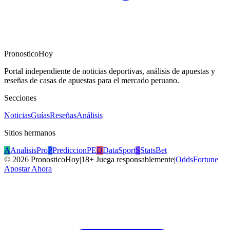
PronosticoHoy
Portal independiente de noticias deportivas, análisis de apuestas y
reseñas de casas de apuestas para el mercado peruano.
Secciones
Noticias
Guías
Reseñas
Análisis
Sitios hermanos
A
AnalisisPro
P
PrediccionPE
D
DataSport
S
StatsBet
©
2026
PronosticoHoy
|
18+ Juega responsablemente
|
OddsFortune
Apostar Ahora