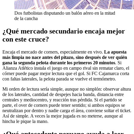
Dos futbolistas disputando un balón aéreo en la mitad
de la cancha
¿Qué mercado secundario encaja mejor
con este cruce?
Encaja el mercado de corners, especialmente en vivo.
La apuesta
más limpia no nace antes del pitazo, sino después de ver quién
gana la segunda pelota durante los primeros 20 minutos
. Si
Alianza Atlético instala el juego en campo rival sin rematar claro, el
córner puede pagar mejor lectura que el gol. Si FC Cajamarca corta
con faltas laterales, la pelota parada se vuelve el termómetro.
Mi orden de lectura sería simple, aunque no simplón: observar altura
de los laterales, cantidad de despejes hacia banda, distancia entre
centrales y mediocentro, y reacción tras pérdida. Si el partido se
parte, el over de corners puede tener sentido; si ambos equipos se
neutralizan por dentro y nadie carga el área, conviene soltar el ticket.
Así de simple. A veces la mejor jugada es no meterse, aunque al
hincha le pique la mano.
¿Qué antecedente peruano ayuda a leer