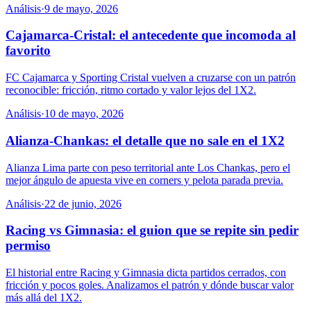
Análisis
·
9 de mayo, 2026
Cajamarca-Cristal: el antecedente que incomoda al
favorito
FC Cajamarca y Sporting Cristal vuelven a cruzarse con un patrón
reconocible: fricción, ritmo cortado y valor lejos del 1X2.
Análisis
·
10 de mayo, 2026
Alianza-Chankas: el detalle que no sale en el 1X2
Alianza Lima parte con peso territorial ante Los Chankas, pero el
mejor ángulo de apuesta vive en corners y pelota parada previa.
Análisis
·
22 de junio, 2026
Racing vs Gimnasia: el guion que se repite sin pedir
permiso
El historial entre Racing y Gimnasia dicta partidos cerrados, con
fricción y pocos goles. Analizamos el patrón y dónde buscar valor
más allá del 1X2.