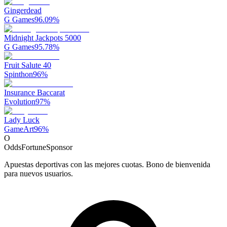
Gingerdead
G Games
96.09
%
Midnight Jackpots 5000
G Games
95.78
%
Fruit Salute 40
Spinthon
96
%
Insurance Baccarat
Evolution
97
%
Lady Luck
GameArt
96
%
O
OddsFortune
Sponsor
Apuestas deportivas con las mejores cuotas. Bono de bienvenida
para nuevos usuarios.