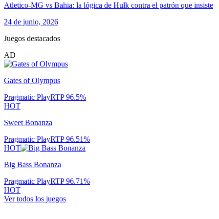
Atletico-MG vs Bahia: la lógica de Hulk contra el patrón que insiste
24 de junio, 2026
Juegos destacados
AD
Gates of Olympus
Pragmatic Play
RTP
96.5
%
HOT
Sweet Bonanza
Pragmatic Play
RTP
96.51
%
HOT
Big Bass Bonanza
Pragmatic Play
RTP
96.71
%
HOT
Ver todos los juegos