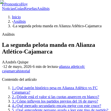
P
PronosticoHoy
Noticias
Guías
Reseñas
Análisis
Inicio
›
Análisis
›
La segunda pelota manda en Alianza Atlético-Cajamarca
Análisis
La segunda pelota manda en Alianza
Atlético-Cajamarca
A
Andrés Quispe
·
12 de mayo, 2026
·
6 min
de lectura
·
alianza atletico
fc
cajamarca
historial
Contenido del artículo
1.
¿Qué patrón histórico pesa en Alianza Atlético vs FC
Cajamarca?
2.
¿Dónde está el valor si las cuotas aparecen en blanco?
3.
¿Cómo influyen los partidos previos del 16 de mayo?
4.
¿Qué mercado secundario encaja mejor con este cruce?
5.
¿Qué antecedente peruano ayuda a leer este tipo de partido?