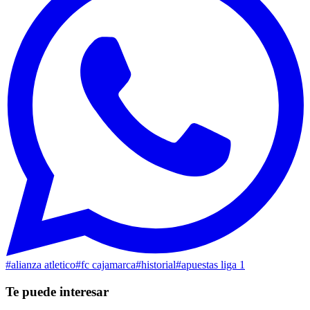
#
alianza atletico
#
fc cajamarca
#
historial
#
apuestas liga 1
Te puede interesar