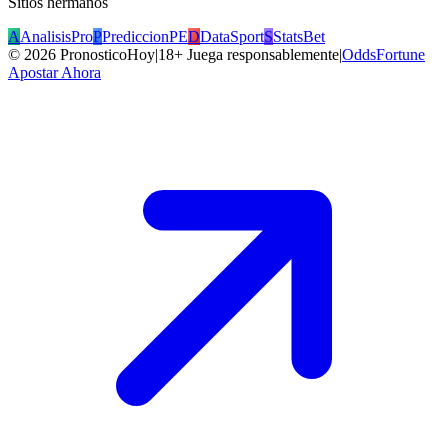
Sitios hermanos
A
AnalisisPro
P
PrediccionPE
D
DataSport
S
StatsBet
©
2026
PronosticoHoy
|
18+ Juega responsablemente
|
OddsFortune
Apostar Ahora