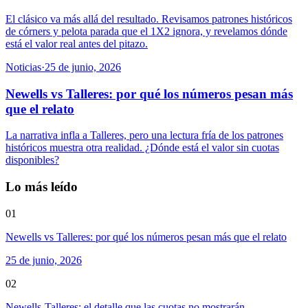
El clásico va más allá del resultado. Revisamos patrones históricos
de córners y pelota parada que el 1X2 ignora, y revelamos dónde
está el valor real antes del pitazo.
Noticias
·
25 de junio, 2026
Newells vs Talleres: por qué los números pesan más
que el relato
La narrativa infla a Talleres, pero una lectura fría de los patrones
históricos muestra otra realidad. ¿Dónde está el valor sin cuotas
disponibles?
Lo más leído
01
Newells vs Talleres: por qué los números pesan más que el relato
25 de junio, 2026
02
Newells-Talleres: el detalle que las cuotas no mostrarán