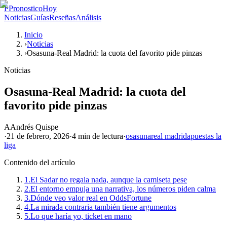
P
PronosticoHoy
Noticias
Guías
Reseñas
Análisis
Inicio
›
Noticias
›
Osasuna-Real Madrid: la cuota del favorito pide pinzas
Noticias
Osasuna-Real Madrid: la cuota del
favorito pide pinzas
A
Andrés Quispe
·
21 de febrero, 2026
·
4 min
de lectura
·
osasuna
real madrid
apuestas la
liga
Contenido del artículo
1.
El Sadar no regala nada, aunque la camiseta pese
2.
El entorno empuja una narrativa, los números piden calma
3.
Dónde veo valor real en OddsFortune
4.
La mirada contraria también tiene argumentos
5.
Lo que haría yo, ticket en mano