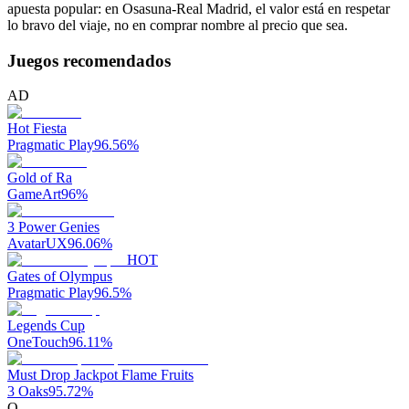
apuesta popular: en Osasuna-Real Madrid, el valor está en respetar
lo bravo del viaje, no en comprar nombre al precio que sea.
Juegos recomendados
AD
Hot Fiesta
Pragmatic Play
96.56
%
Gold of Ra
GameArt
96
%
3 Power Genies
AvatarUX
96.06
%
HOT
Gates of Olympus
Pragmatic Play
96.5
%
Legends Cup
OneTouch
96.11
%
Must Drop Jackpot Flame Fruits
3 Oaks
95.72
%
O