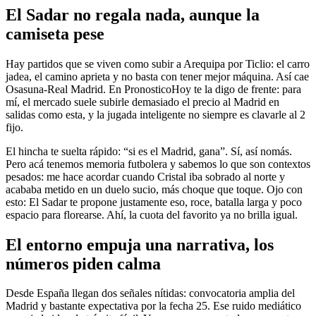
El Sadar no regala nada, aunque la
camiseta pese
Hay partidos que se viven como subir a Arequipa por Ticlio: el carro
jadea, el camino aprieta y no basta con tener mejor máquina. Así cae
Osasuna-Real Madrid. En PronosticoHoy te la digo de frente: para
mí, el mercado suele subirle demasiado el precio al Madrid en
salidas como esta, y la jugada inteligente no siempre es clavarle al 2
fijo.
El hincha te suelta rápido: “si es el Madrid, gana”. Sí, así nomás.
Pero acá tenemos memoria futbolera y sabemos lo que son contextos
pesados: me hace acordar cuando Cristal iba sobrado al norte y
acababa metido en un duelo sucio, más choque que toque. Ojo con
esto: El Sadar te propone justamente eso, roce, batalla larga y poco
espacio para florearse. Ahí, la cuota del favorito ya no brilla igual.
El entorno empuja una narrativa, los
números piden calma
Desde España llegan dos señales nítidas: convocatoria amplia del
Madrid y bastante expectativa por la fecha 25. Ese ruido mediático