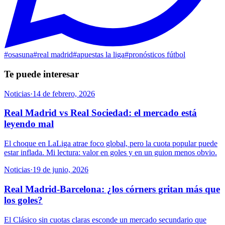
#
osasuna
#
real madrid
#
apuestas la liga
#
pronósticos fútbol
Te puede interesar
Noticias
·
14 de febrero, 2026
Real Madrid vs Real Sociedad: el mercado está
leyendo mal
El choque en LaLiga atrae foco global, pero la cuota popular puede
estar inflada. Mi lectura: valor en goles y en un guion menos obvio.
Noticias
·
19 de junio, 2026
Real Madrid-Barcelona: ¿los córners gritan más que
los goles?
El Clásico sin cuotas claras esconde un mercado secundario que