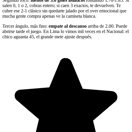
Segundo foco:
menos de 3.0 goles asiáticos
rondando 1.70-1.85. Si
salen 0, 1 o 2, cobras entero; si caen 3 exactos, te devuelven. Te
cubre ese 2-1 clásico sin quedarte jalado por el over emocional que
mucha gente compra apenas ve la camiseta blanca.
Tercer ángulo, más fino:
empate al descanso
arriba de 2.00. Puede
abrirse tarde el juego. En Lima lo vimos mil veces en el Nacional: el
chico aguanta 45, el grande mete ajuste después.