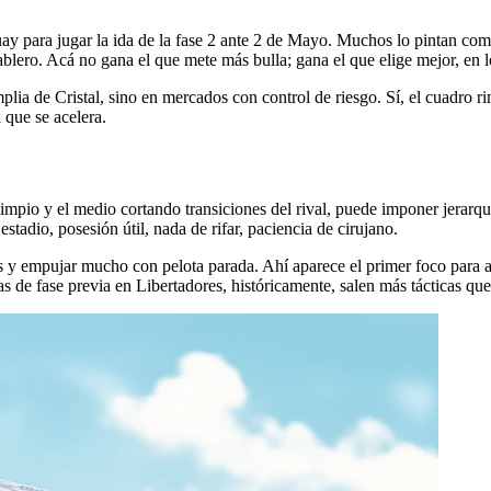
ay para jugar la ida de la fase 2 ante 2 de Mayo. Muchos lo pintan como
blero. Acá no gana el que mete más bulla; gana el que elige mejor, en l
mplia de Cristal, sino en mercados con control de riesgo. Sí, el cuadro ri
 que se acelera.
 limpio y el medio cortando transiciones del rival, puede imponer jerarq
stadio, posesión útil, nada de rifar, paciencia de cirujano.
 y empujar mucho con pelota parada. Ahí aparece el primer foco para apo
das de fase previa en Libertadores, históricamente, salen más tácticas qu