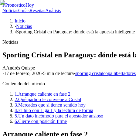
P
PronosticoHoy
Noticias
Guías
Reseñas
Análisis
Inicio
›
Noticias
›
Sporting Cristal en Paraguay: dónde está la apuesta inteligente
Noticias
Sporting Cristal en Paraguay: dónde está l
A
Andrés Quispe
·
17 de febrero, 2026
·
5 min
de lectura
·
sporting cristal
copa libertadores
Contenido del artículo
1.
Arranque caliente en fase 2
2.
Qué partido le conviene a Cristal
3.
Mercados que sí tienen sentido hoy
4.
El hilo con Liga 1 y la lectura de forma
5.
Un dato incómodo para el apostador ansioso
6.
Cierre con posición firme
Arranque caliente en fase 2