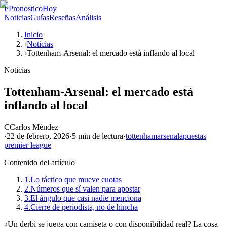
P
PronosticoHoy
Noticias
Guías
Reseñas
Análisis
Inicio
›
Noticias
›
Tottenham-Arsenal: el mercado está inflando al local
Noticias
Tottenham-Arsenal: el mercado está
inflando al local
C
Carlos Méndez
·
22 de febrero, 2026
·
5 min
de lectura
·
tottenham
arsenal
apuestas
premier league
Contenido del artículo
1.
Lo táctico que mueve cuotas
2.
Números que sí valen para apostar
3.
El ángulo que casi nadie menciona
4.
Cierre de periodista, no de hincha
¿Un derbi se juega con camiseta o con disponibilidad real? La cosa