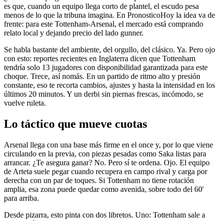
es que, cuando un equipo llega corto de plantel, el escudo pesa
menos de lo que la tribuna imagina. En PronosticoHoy la idea va de
frente: para este Tottenham-Arsenal, el mercado está comprando
relato local y dejando precio del lado gunner.
Se habla bastante del ambiente, del orgullo, del clásico. Ya. Pero ojo
con esto: reportes recientes en Inglaterra dicen que Tottenham
tendría solo 13 jugadores con disponibilidad garantizada para este
choque. Trece, así nomás. En un partido de ritmo alto y presión
constante, eso te recorta cambios, ajustes y hasta la intensidad en los
últimos 20 minutos. Y un derbi sin piernas frescas, incómodo, se
vuelve ruleta.
Lo táctico que mueve cuotas
Arsenal llega con una base más firme en el once y, por lo que viene
circulando en la previa, con piezas pesadas como Saka listas para
arrancar. ¿Te asegura ganar? No. Pero sí te ordena. Ojo. El equipo
de Arteta suele pegar cuando recupera en campo rival y carga por
derecha con un par de toques. Si Tottenham no tiene rotación
amplia, esa zona puede quedar como avenida, sobre todo del 60'
para arriba.
Desde pizarra, esto pinta con dos libretos. Uno: Tottenham sale a