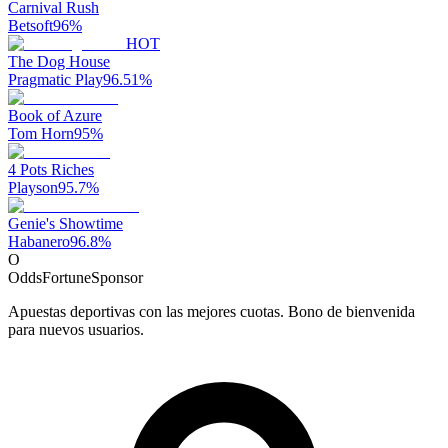
Carnival Rush
Betsoft
96
%
HOT
The Dog House
Pragmatic Play
96.51
%
Book of Azure
Tom Horn
95
%
4 Pots Riches
Playson
95.7
%
Genie's Showtime
Habanero
96.8
%
O
OddsFortune
Sponsor
Apuestas deportivas con las mejores cuotas. Bono de bienvenida
para nuevos usuarios.