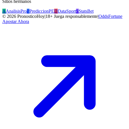
Sitios hermanos
A
AnalisisPro
P
PrediccionPE
D
DataSport
S
StatsBet
©
2026
PronosticoHoy
|
18+ Juega responsablemente
|
OddsFortune
Apostar Ahora