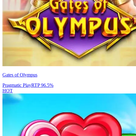
Gates of Olympus
Pragmatic Play
RTP
96.5
%
HOT