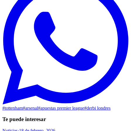
#
tottenham
#
arsenal
#
apuestas premier league
#
derbi londres
Te puede interesar
Noticias
·
18 de febrero, 2026