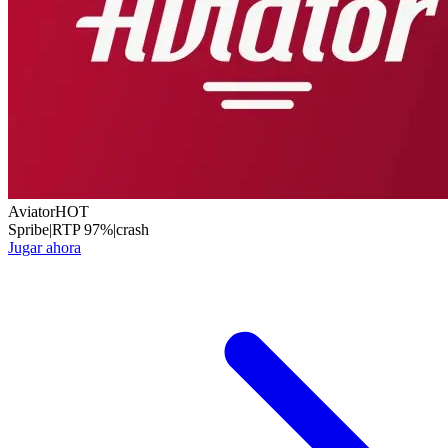
Aviator
HOT
Spribe
|
RTP
97
%
|
crash
Jugar ahora