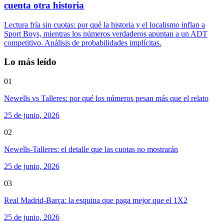
cuenta otra historia
Lectura fría sin cuotas: por qué la historia y el localismo inflan a
Sport Boys, mientras los números verdaderos apuntan a un ADT
competitivo. Análisis de probabilidades implícitas.
Lo más leído
01
Newells vs Talleres: por qué los números pesan más que el relato
25 de junio, 2026
02
Newells-Talleres: el detalle que las cuotas no mostrarán
25 de junio, 2026
03
Real Madrid-Barça: la esquina que paga mejor que el 1X2
25 de junio, 2026