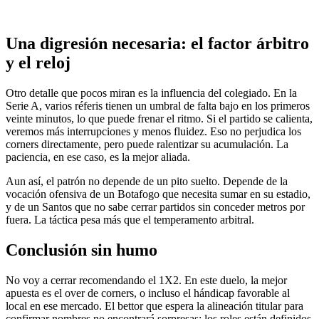
Una digresión necesaria: el factor árbitro
y el reloj
Otro detalle que pocos miran es la influencia del colegiado. En la
Serie A, varios réferis tienen un umbral de falta bajo en los primeros
veinte minutos, lo que puede frenar el ritmo. Si el partido se calienta,
veremos más interrupciones y menos fluidez. Eso no perjudica los
corners directamente, pero puede ralentizar su acumulación. La
paciencia, en ese caso, es la mejor aliada.
Aun así, el patrón no depende de un pito suelto. Depende de la
vocación ofensiva de un Botafogo que necesita sumar en su estadio,
y de un Santos que no sabe cerrar partidos sin conceder metros por
fuera. La táctica pesa más que el temperamento arbitral.
Conclusión sin humo
No voy a cerrar recomendando el 1X2. En este duelo, la mejor
apuesta es el over de corners, o incluso el hándicap favorable al
local en ese mercado. El bettor que espera la alineación titular para
confirmar nombres no encontrará sorpresas: los roles están definidos