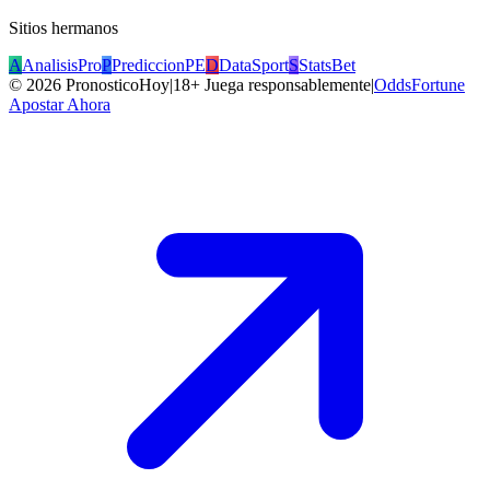
Sitios hermanos
A
AnalisisPro
P
PrediccionPE
D
DataSport
S
StatsBet
©
2026
PronosticoHoy
|
18+ Juega responsablemente
|
OddsFortune
Apostar Ahora