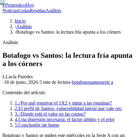
P
PronosticoHoy
Noticias
Guías
Reseñas
Análisis
Inicio
›
Análisis
›
Botafogo vs Santos: la lectura fría apunta a los córners
Análisis
Botafogo vs Santos: la lectura fría apunta
a los córners
L
Lucía Paredes
·
18 de junio, 2026
·
5 min
de lectura
·
botafogo
santos
serie a
Contenido del artículo
1.
¿Por qué esquivar el 1X2 y mirar a las esquinas?
2.
El perfil de Santos: vulnerabilidad lateral que vale oro
3.
¿Dónde está el valor en las cuotas?
4.
Una digresión necesaria: el factor árbitro y el reloj
5.
Conclusión sin humo
Botafogo y Santos se miden este miércoles en la Serie A con un