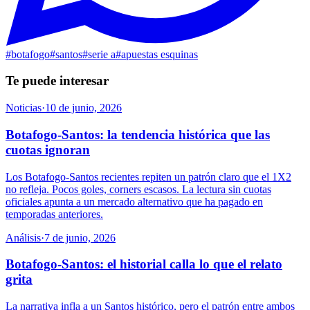
#
botafogo
#
santos
#
serie a
#
apuestas esquinas
Te puede interesar
Noticias
·
10 de junio, 2026
Botafogo-Santos: la tendencia histórica que las
cuotas ignoran
Los Botafogo-Santos recientes repiten un patrón claro que el 1X2
no refleja. Pocos goles, corners escasos. La lectura sin cuotas
oficiales apunta a un mercado alternativo que ha pagado en
temporadas anteriores.
Análisis
·
7 de junio, 2026
Botafogo-Santos: el historial calla lo que el relato
grita
La narrativa infla a un Santos histórico, pero el patrón entre ambos