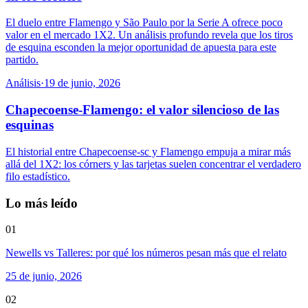
El duelo entre Flamengo y São Paulo por la Serie A ofrece poco
valor en el mercado 1X2. Un análisis profundo revela que los tiros
de esquina esconden la mejor oportunidad de apuesta para este
partido.
Análisis
·
19 de junio, 2026
Chapecoense-Flamengo: el valor silencioso de las
esquinas
El historial entre Chapecoense-sc y Flamengo empuja a mirar más
allá del 1X2: los córners y las tarjetas suelen concentrar el verdadero
filo estadístico.
Lo más leído
01
Newells vs Talleres: por qué los números pesan más que el relato
25 de junio, 2026
02