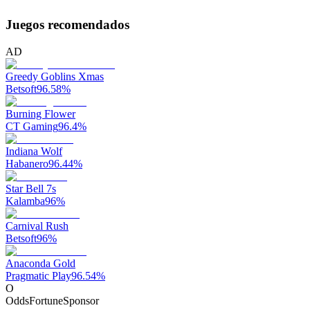
Juegos recomendados
AD
Greedy Goblins Xmas
Betsoft
96.58
%
Burning Flower
CT Gaming
96.4
%
Indiana Wolf
Habanero
96.44
%
Star Bell 7s
Kalamba
96
%
Carnival Rush
Betsoft
96
%
Anaconda Gold
Pragmatic Play
96.54
%
O
OddsFortune
Sponsor