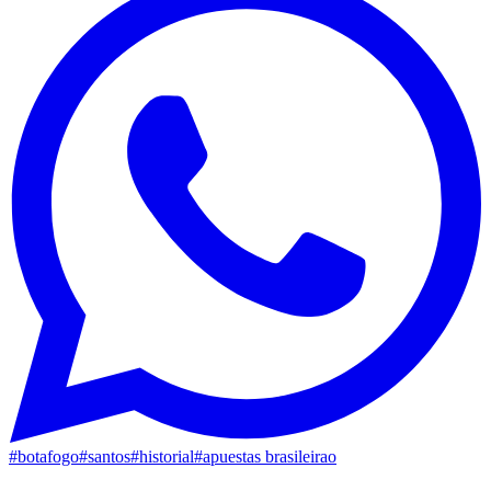
#
botafogo
#
santos
#
historial
#
apuestas brasileirao