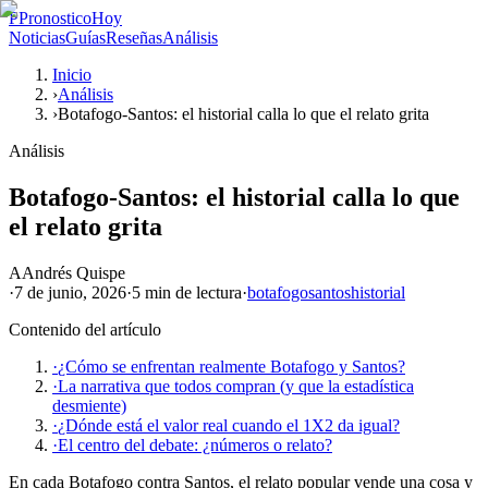
P
PronosticoHoy
Noticias
Guías
Reseñas
Análisis
Inicio
›
Análisis
›
Botafogo-Santos: el historial calla lo que el relato grita
Análisis
Botafogo-Santos: el historial calla lo que
el relato grita
A
Andrés Quispe
·
7 de junio, 2026
·
5 min
de lectura
·
botafogo
santos
historial
Contenido del artículo
·
¿Cómo se enfrentan realmente Botafogo y Santos?
·
La narrativa que todos compran (y que la estadística
desmiente)
·
¿Dónde está el valor real cuando el 1X2 da igual?
·
El centro del debate: ¿números o relato?
En cada Botafogo contra Santos, el relato popular vende una cosa y