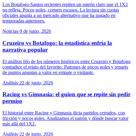
Los Botafogo-Santos recientes repiten un patrón claro que el 1X2
no refleja. Pocos goles, corners escasos. La lectura sin cuotas
oficiales apunta a un mercado alternativo que ha pagado en
temporadas anteriores.
Noticias
·
9 de junio, 2026
Cruzeiro vs Botafogo: la estadística enfría la
narrativa popular
El análisis frío de los números históricos entre Cruzeiro y Botafogo
contradice el relato del favorito. Patrones de pocos goles y reparto
de puntos apuntan a valor en empate o visitante.
Análisis
·
22 de junio, 2026
Racing vs Gimnasia: el guion que se repite sin pedir
permiso
El historial entre Racing y Gimnasia dicta partidos cerrados, con
fricción y pocos goles. Analizamos el patrón y dónde buscar valor
más allá del 1X2.
Análisis
·
22 de junio, 2026