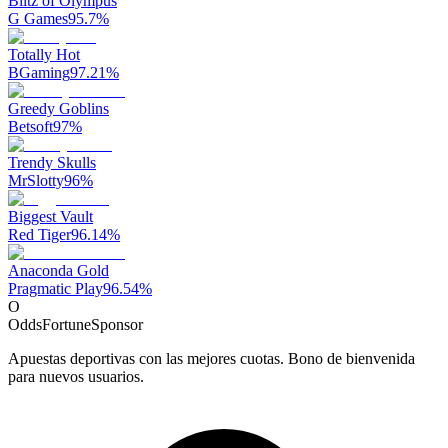
Blitz of Olympus
G Games
95.7
%
Totally Hot
BGaming
97.21
%
Greedy Goblins
Betsoft
97
%
Trendy Skulls
MrSlotty
96
%
Biggest Vault
Red Tiger
96.14
%
Anaconda Gold
Pragmatic Play
96.54
%
O
OddsFortune
Sponsor
Apuestas deportivas con las mejores cuotas. Bono de bienvenida
para nuevos usuarios.