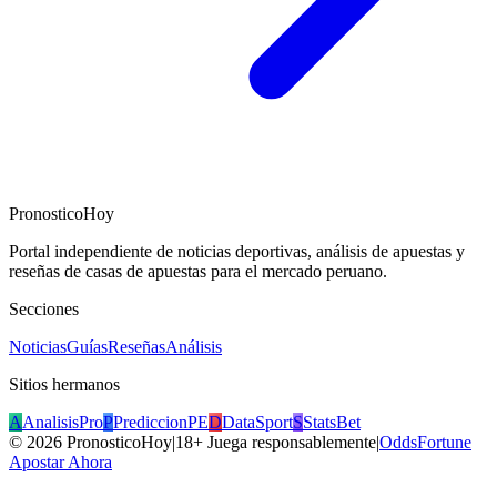
PronosticoHoy
Portal independiente de noticias deportivas, análisis de apuestas y
reseñas de casas de apuestas para el mercado peruano.
Secciones
Noticias
Guías
Reseñas
Análisis
Sitios hermanos
A
AnalisisPro
P
PrediccionPE
D
DataSport
S
StatsBet
©
2026
PronosticoHoy
|
18+ Juega responsablemente
|
OddsFortune
Apostar Ahora