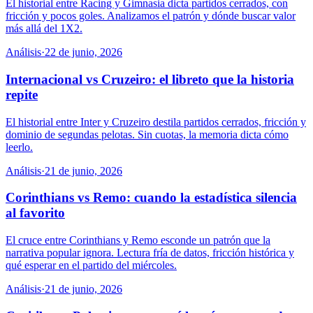
El historial entre Racing y Gimnasia dicta partidos cerrados, con
fricción y pocos goles. Analizamos el patrón y dónde buscar valor
más allá del 1X2.
Análisis
·
22 de junio, 2026
Internacional vs Cruzeiro: el libreto que la historia
repite
El historial entre Inter y Cruzeiro destila partidos cerrados, fricción y
dominio de segundas pelotas. Sin cuotas, la memoria dicta cómo
leerlo.
Análisis
·
21 de junio, 2026
Corinthians vs Remo: cuando la estadística silencia
al favorito
El cruce entre Corinthians y Remo esconde un patrón que la
narrativa popular ignora. Lectura fría de datos, fricción histórica y
qué esperar en el partido del miércoles.
Análisis
·
21 de junio, 2026