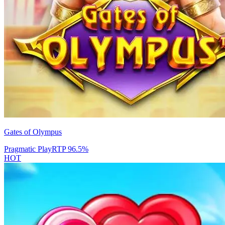
Gates of Olympus
Pragmatic Play
RTP
96.5
%
HOT