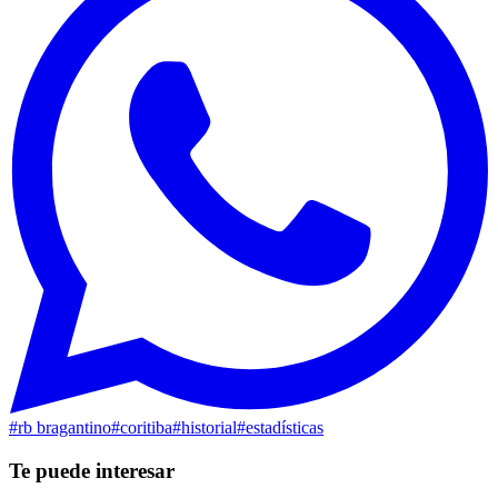
#
rb bragantino
#
coritiba
#
historial
#
estadísticas
Te puede interesar