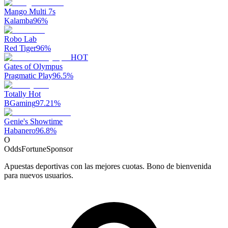
Mango Multi 7s
Kalamba
96
%
Robo Lab
Red Tiger
96
%
HOT
Gates of Olympus
Pragmatic Play
96.5
%
Totally Hot
BGaming
97.21
%
Genie's Showtime
Habanero
96.8
%
O
OddsFortune
Sponsor
Apuestas deportivas con las mejores cuotas. Bono de bienvenida
para nuevos usuarios.