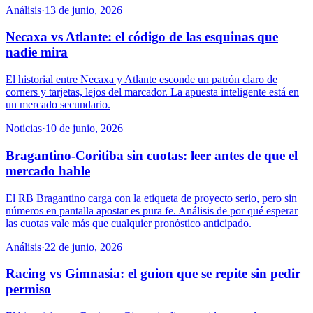
Análisis
·
13 de junio, 2026
Necaxa vs Atlante: el código de las esquinas que
nadie mira
El historial entre Necaxa y Atlante esconde un patrón claro de
corners y tarjetas, lejos del marcador. La apuesta inteligente está en
un mercado secundario.
Noticias
·
10 de junio, 2026
Bragantino-Coritiba sin cuotas: leer antes de que el
mercado hable
El RB Bragantino carga con la etiqueta de proyecto serio, pero sin
números en pantalla apostar es pura fe. Análisis de por qué esperar
las cuotas vale más que cualquier pronóstico anticipado.
Análisis
·
22 de junio, 2026
Racing vs Gimnasia: el guion que se repite sin pedir
permiso