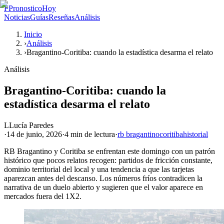
P
PronosticoHoy
Noticias
Guías
Reseñas
Análisis
Inicio
›
Análisis
›
Bragantino-Coritiba: cuando la estadística desarma el relato
Análisis
Bragantino-Coritiba: cuando la
estadística desarma el relato
L
Lucía Paredes
·
14 de junio, 2026
·
4 min
de lectura
·
rb bragantino
coritiba
historial
RB Bragantino y Coritiba se enfrentan este domingo con un patrón
histórico que pocos relatos recogen: partidos de fricción constante,
dominio territorial del local y una tendencia a que las tarjetas
aparezcan antes del descanso. Los números fríos contradicen la
narrativa de un duelo abierto y sugieren que el valor aparece en
mercados fuera del 1X2.