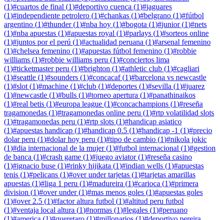
(
1
)
#
cuartos de final
(
1
)
#
deportivo cuenca
(
1
)
#
jaguares
(
1
)
#
independiente petrolero
(
1
)
#
chankas
(
1
)
#
belgrano
(
1
)
#
fútbol
argentino
(
1
)
#
thunder
(
1
)
#
nba hoy
(
1
)
#
bogota
(
1
)
#
junior
(
1
)
#
nets
(
1
)
#
nba apuestas
(
1
)
#
apuestas royal
(
1
)
#
parlays
(
1
)
#
sorteos online
(
1
)
#
juntos por el perú
(
1
)
#
actualidad peruana
(
1
)
#
arsenal femenino
(
1
)
#
chelsea femenino
(
1
)
#
apuestas fútbol femenino
(
1
)
#
robbie
williams
(
1
)
#
robbie williams peru
(
1
)
#
conciertos lima
(
1
)
#
ticketmaster peru
(
1
)
#
brighton
(
1
)
#
athletic club
(
1
)
#
cagliari
(
1
)
#
seattle
(
1
)
#
sounders
(
1
)
#
concacaf
(
1
)
#
barcelona vs newcastle
(
1
)
#
slot
(
1
)
#
machine
(
1
)
#
club
(
1
)
#
deportes
(
1
)
#
sevilla
(
1
)
#
juarez
(
1
)
#
newcastle
(
1
)
#
bulls
(
1
)
#
torneo apertura
(
1
)
#
panathinaikos
(
1
)
#
real betis
(
1
)
#
europa league
(
1
)
#
concachampions
(
1
)
#
reseña
tragamonedas
(
1
)
#
tragamonedas online peru
(
1
)
#
rtp volatilidad slots
(
1
)
#
tragamonedas peru
(
1
)
#
rtp slots
(
1
)
#
handicap asiatico
(
1
)
#
apuestas handicap
(
1
)
#
handicap 0.5
(
1
)
#
handicap -1
(
1
)
#
precio
dolar peru
(
1
)
#
dolar hoy peru
(
1
)
#
tipo de cambio
(
1
)
#
nikola jokic
(
1
)
#
dia internacional de la mujer
(
1
)
#
futbol internacional
(
1
)
#
gestion
de banca
(
1
)
#
crash game
(
1
)
#
juego aviator
(
1
)
#
reseña casino
(
1
)
#
ignacio buse
(
1
)
#
rinky hijikata
(
1
)
#
indian wells
(
1
)
#
apuestas
tenis
(
1
)
#
pelicans
(
1
)
#
over under tarjetas
(
1
)
#
tarjetas amarillas
apuestas
(
1
)
#
liga 1 peru
(
1
)
#
madureira
(
1
)
#
carioca
(
1
)
#
primera
division
(
1
)
#
over under
(
1
)
#
mas menos goles
(
1
)
#
apuestas goles
(
1
)
#
over 2.5
(
1
)
#
factor altura futbol
(
1
)
#
altitud peru futbol
(
1
)
#
ventaja local altura
(
1
)
#
normas
(
1
)
#
legales
(
1
)
#
peruano
(
1
)
#
america
(
1
)
#
queretaro
(
1
)
#
millonarios
(
1
)
#
deportivo pereira