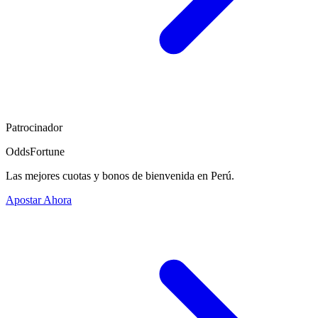
Patrocinador
OddsFortune
Las mejores cuotas y bonos de bienvenida en Perú.
Apostar Ahora