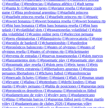
(
1
)
#
gorillaz
(
1
)
#
tendencias
(
1
)
#
alianza atlético
(
1
)
#
adt tarma
(
1
)
#
santa fe
(
1
)
#
aviator juego
(
1
)
#
aviator reseña
(
1
)
#
aviator crash
game
(
1
)
#
liga profesional argentina
(
1
)
#
starlight princess
(
1
)
#
starlight princess reseña
(
1
)
#
starlight princess rtp
(
1
)
#
magic
(
1
)
#
sweet bonanza
(
1
)
#
sweet bonanza reseña
(
1
)
#
sweet bonanza rtp
(
1
)
#
big bass bonanza
(
1
)
#
big bass bonanza reseña
(
1
)
#
big bass
splash
(
1
)
#
volatilidad slots
(
1
)
#
tragamonedas volatilidad
(
1
)
#
slots
alta volatilidad
(
1
)
#
casino online peru
(
1
)
#
seleccion peruana
(
1
)
#
peru eliminatorias
(
1
)
#
blanquirroja
(
1
)
#
convocatoria
(
1
)
#
onpe
(
1
)
#
gestión de bankroll
(
1
)
#
championship
(
1
)
#
underdog
(
1
)
#
pronósticos baloncesto
(
1
)
#
gates of olympus
(
1
)
#
gates of
olympus reseña
(
1
)
#
gates of olympus rtp
(
1
)
#
ticketmaster
(
1
)
#
reventa de entradas
(
1
)
#
nuevas tragamonedas
(
1
)
#
slots nuevos
(
1
)
#
lanzamientos slots
(
1
)
#
pragmatic play
(
1
)
#
pragmatic play slots
(
1
)
#
pragmatic play reseña
(
1
)
#
slots peru
(
1
)
#
jetx juego
(
1
)
#
jetx
reseña
(
1
)
#
jetx estrategia
(
1
)
#
libertadores apuestas
(
1
)
#
equipos
peruanos libertadores
(
1
)
#
fichajes futbol
(
1
)
#
transferencias
(
1
)
#
mercado fichajes
(
1
)
#
inter
(
1
)
#
miami
(
1
)
#
lafc
(
1
)
#
pumas unam
(
1
)
#
levante
(
1
)
#
laliga
(
1
)
#
tottenham
(
1
)
#
derbi londres
(
1
)
#
san
martin
(
1
)
#
voley peruano
(
1
)
#
tabla de posiciones
(
1
)
#
apuestas peru
(
1
)
#
pronosticos deportivos
(
1
)
#
osasuna
(
1
)
#
pronósticos fútbol
(
1
)
#
sudamericano de voley
(
1
)
#
voley peru
(
1
)
#
sudamericano
(
1
)
#
lima
(
1
)
#
hernán barcos
(
1
)
#
apuestas fútbol perú
(
1
)
#
san martín
vóley
(
1
)
#
sudamericano de clubes 2026
(
1
)
#
apuestas vóley
(
1
)
#
sesgos de apuesta
(
1
)
#
lanús vs flamengo
(
1
)
#
dónde ver en vivo