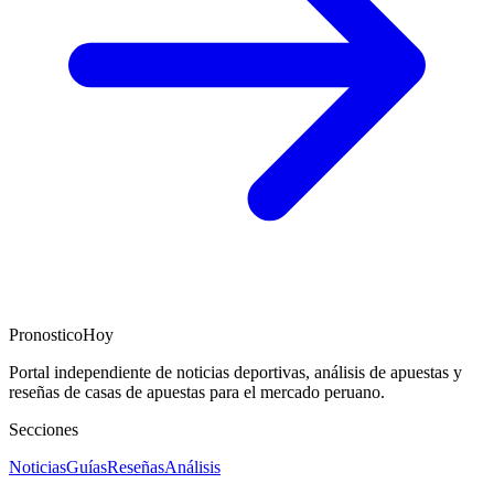
PronosticoHoy
Portal independiente de noticias deportivas, análisis de apuestas y
reseñas de casas de apuestas para el mercado peruano.
Secciones
Noticias
Guías
Reseñas
Análisis