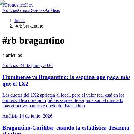
P
PronosticoHoy
Noticias
Guías
Reseñas
Análisis
Inicio
›
#rb bragantino
#
rb bragantino
4
artículos
Noticias
·
23 de junio, 2026
Fluminense vs Bragantino: la esquina que paga más
que el 1X2
Las cuotas del 1X2 aprietan al local, pero el valor real está en los
corners. Descubre por qué los saques de esquina son el mercado
más atractivo para este duelo del Brasileirao.
Análisis
·
14 de junio, 2026
Bragantino-Coritiba: cuando la estadística desarma