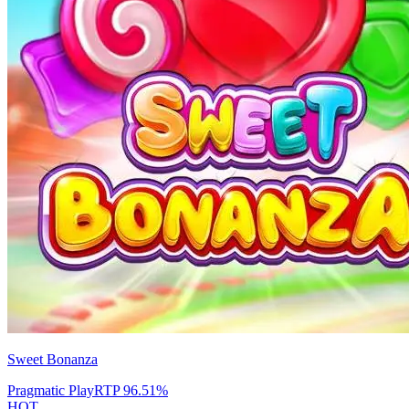
Sweet Bonanza
Pragmatic Play
RTP
96.51
%
HOT