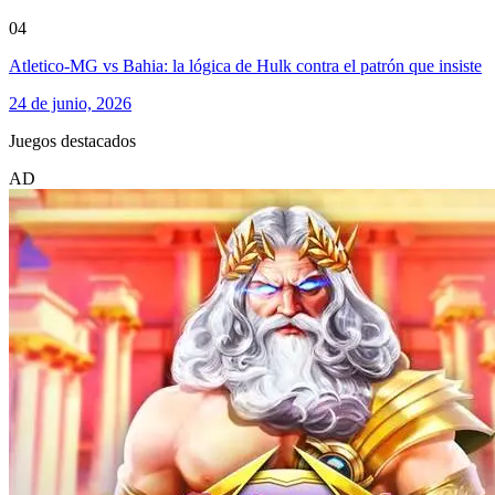
04
Atletico-MG vs Bahia: la lógica de Hulk contra el patrón que insiste
24 de junio, 2026
Juegos destacados
AD