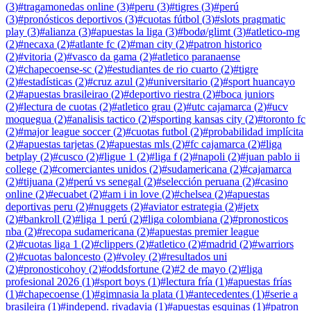
(
3
)
#
tragamonedas online
(
3
)
#
peru
(
3
)
#
tigres
(
3
)
#
perú
(
3
)
#
pronósticos deportivos
(
3
)
#
cuotas fútbol
(
3
)
#
slots pragmatic
play
(
3
)
#
alianza
(
3
)
#
apuestas la liga
(
3
)
#
bodø/glimt
(
3
)
#
atletico-mg
(
2
)
#
necaxa
(
2
)
#
atlante fc
(
2
)
#
man city
(
2
)
#
patron historico
(
2
)
#
vitoria
(
2
)
#
vasco da gama
(
2
)
#
atletico paranaense
(
2
)
#
chapecoense-sc
(
2
)
#
estudiantes de rio cuarto
(
2
)
#
tigre
(
2
)
#
estadísticas
(
2
)
#
cruz azul
(
2
)
#
universitario
(
2
)
#
sport huancayo
(
2
)
#
apuestas brasileirao
(
2
)
#
deportivo riestra
(
2
)
#
boca juniors
(
2
)
#
lectura de cuotas
(
2
)
#
atletico grau
(
2
)
#
utc cajamarca
(
2
)
#
ucv
moquegua
(
2
)
#
analisis tactico
(
2
)
#
sporting kansas city
(
2
)
#
toronto fc
(
2
)
#
major league soccer
(
2
)
#
cuotas futbol
(
2
)
#
probabilidad implícita
(
2
)
#
apuestas tarjetas
(
2
)
#
apuestas mls
(
2
)
#
fc cajamarca
(
2
)
#
liga
betplay
(
2
)
#
cusco
(
2
)
#
ligue 1
(
2
)
#
liga f
(
2
)
#
napoli
(
2
)
#
juan pablo ii
college
(
2
)
#
comerciantes unidos
(
2
)
#
sudamericana
(
2
)
#
cajamarca
(
2
)
#
tijuana
(
2
)
#
perú vs senegal
(
2
)
#
selección peruana
(
2
)
#
casino
online
(
2
)
#
ecuabet
(
2
)
#
am i in love
(
2
)
#
chelsea
(
2
)
#
apuestas
deportivas peru
(
2
)
#
nuggets
(
2
)
#
aviator estrategia
(
2
)
#
jetx
(
2
)
#
bankroll
(
2
)
#
liga 1 perú
(
2
)
#
liga colombiana
(
2
)
#
pronosticos
nba
(
2
)
#
recopa sudamericana
(
2
)
#
apuestas premier league
(
2
)
#
cuotas liga 1
(
2
)
#
clippers
(
2
)
#
atletico
(
2
)
#
madrid
(
2
)
#
warriors
(
2
)
#
cuotas baloncesto
(
2
)
#
voley
(
2
)
#
resultados uni
(
2
)
#
pronosticohoy
(
2
)
#
oddsfortune
(
2
)
#
2 de mayo
(
2
)
#
liga
profesional 2026
(
1
)
#
sport boys
(
1
)
#
lectura fría
(
1
)
#
apuestas frías
(
1
)
#
chapecoense
(
1
)
#
gimnasia la plata
(
1
)
#
antecedentes
(
1
)
#
serie a
brasileira
(
1
)
#
independ. rivadavia
(
1
)
#
apuestas esquinas
(
1
)
#
patron