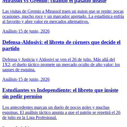
Mirassol vs Gremio: cuando el pasado insiste
Las visitas de Gremio a Mirassol traen un guion que se repite: pocas
ocasiones, mucho roce y un marcador apretado. La estadística enfría
al favorito y abre valor en mercados alternativos.
Análisis
·
15 de junio, 2026
Defensa-Aldosivi: el libreto de córners que decide el
partido
Defensa y Justicia y Aldosivi se ven el 26 de julio. Más allá del
1X2, el duelo táctico promete un mercado oculto de alto valor: los
saques de esquina.
Análisis
·
15 de junio, 2026
Estudiantes vs Independiente: el libreto que insiste
sin pedir permiso
Los antecedentes marcan un duelo de pocos goles y muchas
esquinas. El análisis táctico apunta a que el patrón se repetirá el 26
de julio en la Liga Profesional.