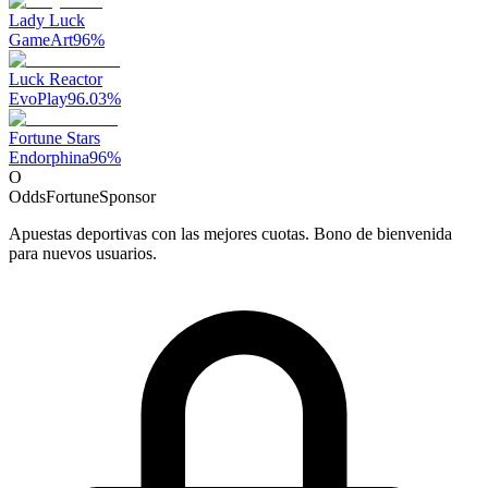
Lady Luck
GameArt
96
%
Luck Reactor
EvoPlay
96.03
%
Fortune Stars
Endorphina
96
%
O
OddsFortune
Sponsor
Apuestas deportivas con las mejores cuotas. Bono de bienvenida
para nuevos usuarios.