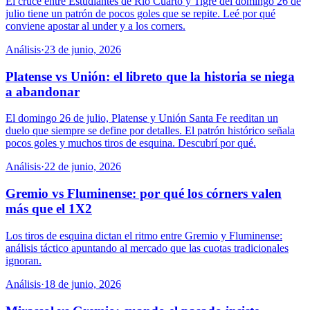
El cruce entre Estudiantes de Río Cuarto y Tigre del domingo 26 de
julio tiene un patrón de pocos goles que se repite. Leé por qué
conviene apostar al under y a los corners.
Análisis
·
23 de junio, 2026
Platense vs Unión: el libreto que la historia se niega
a abandonar
El domingo 26 de julio, Platense y Unión Santa Fe reeditan un
duelo que siempre se define por detalles. El patrón histórico señala
pocos goles y muchos tiros de esquina. Descubrí por qué.
Análisis
·
22 de junio, 2026
Gremio vs Fluminense: por qué los córners valen
más que el 1X2
Los tiros de esquina dictan el ritmo entre Gremio y Fluminense:
análisis táctico apuntando al mercado que las cuotas tradicionales
ignoran.
Análisis
·
18 de junio, 2026