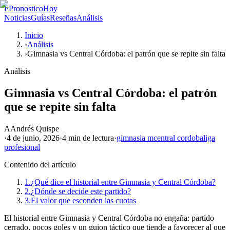
P
PronosticoHoy
Noticias
Guías
Reseñas
Análisis
Inicio
›
Análisis
›
Gimnasia vs Central Córdoba: el patrón que se repite sin falta
Análisis
Gimnasia vs Central Córdoba: el patrón
que se repite sin falta
A
Andrés Quispe
·
4 de junio, 2026
·
4 min
de lectura
·
gimnasia m
central cordoba
liga
profesional
Contenido del artículo
1.
¿Qué dice el historial entre Gimnasia y Central Córdoba?
2.
¿Dónde se decide este partido?
3.
El valor que esconden las cuotas
El historial entre Gimnasia y Central Córdoba no engaña: partido
cerrado, pocos goles y un guion táctico que tiende a favorecer al que