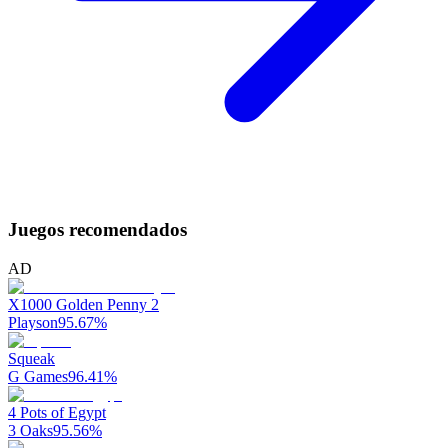
Juegos recomendados
AD
X1000 Golden Penny 2
Playson
95.67
%
Squeak
G Games
96.41
%
4 Pots of Egypt
3 Oaks
95.56
%