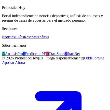
PronosticoHoy
Portal independiente de noticias deportivas, análisis de apuestas y
reseñas de casas de apuestas para el mercado peruano.
Secciones
Noticias
Guías
Reseñas
Análisis
Sitios hermanos
A
AnalisisPro
P
PrediccionPE
D
DataSport
S
StatsBet
©
2026
PronosticoHoy
|
18+ Juega responsablemente
|
OddsFortune
Apostar Ahora