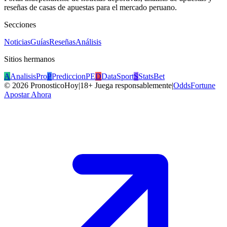
reseñas de casas de apuestas para el mercado peruano.
Secciones
Noticias
Guías
Reseñas
Análisis
Sitios hermanos
A
AnalisisPro
P
PrediccionPE
D
DataSport
S
StatsBet
©
2026
PronosticoHoy
|
18+ Juega responsablemente
|
OddsFortune
Apostar Ahora