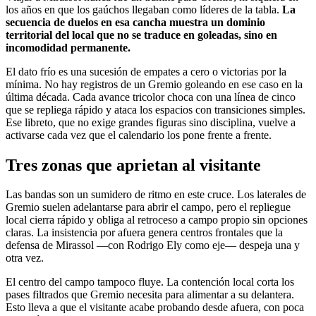
los años en que los gaúchos llegaban como líderes de la tabla.
La
secuencia de duelos en esa cancha muestra un dominio
territorial del local que no se traduce en goleadas, sino en
incomodidad permanente.
El dato frío es una sucesión de empates a cero o victorias por la
mínima. No hay registros de un Gremio goleando en ese caso en la
última década. Cada avance tricolor choca con una línea de cinco
que se repliega rápido y ataca los espacios con transiciones simples.
Ese libreto, que no exige grandes figuras sino disciplina, vuelve a
activarse cada vez que el calendario los pone frente a frente.
Tres zonas que aprietan al visitante
Las bandas son un sumidero de ritmo en este cruce. Los laterales de
Gremio suelen adelantarse para abrir el campo, pero el repliegue
local cierra rápido y obliga al retroceso a campo propio sin opciones
claras. La insistencia por afuera genera centros frontales que la
defensa de Mirassol —con Rodrigo Ely como eje— despeja una y
otra vez.
El centro del campo tampoco fluye. La contención local corta los
pases filtrados que Gremio necesita para alimentar a su delantera.
Esto lleva a que el visitante acabe probando desde afuera, con poca