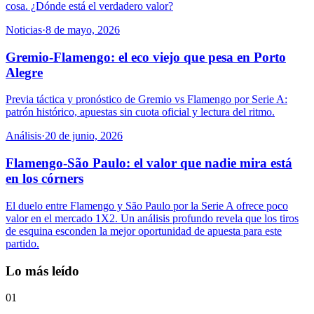
cosa. ¿Dónde está el verdadero valor?
Noticias
·
8 de mayo, 2026
Gremio-Flamengo: el eco viejo que pesa en Porto
Alegre
Previa táctica y pronóstico de Gremio vs Flamengo por Serie A:
patrón histórico, apuestas sin cuota oficial y lectura del ritmo.
Análisis
·
20 de junio, 2026
Flamengo-São Paulo: el valor que nadie mira está
en los córners
El duelo entre Flamengo y São Paulo por la Serie A ofrece poco
valor en el mercado 1X2. Un análisis profundo revela que los tiros
de esquina esconden la mejor oportunidad de apuesta para este
partido.
Lo más leído
01