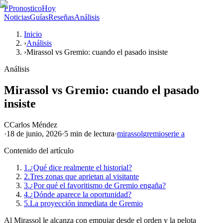
P
PronosticoHoy
Noticias
Guías
Reseñas
Análisis
Inicio
›
Análisis
›
Mirassol vs Gremio: cuando el pasado insiste
Análisis
Mirassol vs Gremio: cuando el pasado
insiste
C
Carlos Méndez
·
18 de junio, 2026
·
5 min
de lectura
·
mirassol
gremio
serie a
Contenido del artículo
1.
¿Qué dice realmente el historial?
2.
Tres zonas que aprietan al visitante
3.
¿Por qué el favoritismo de Gremio engaña?
4.
¿Dónde aparece la oportunidad?
5.
La proyección inmediata de Gremio
Al Mirassol le alcanza con empujar desde el orden y la pelota