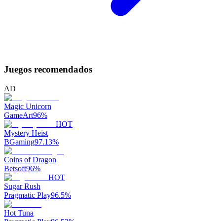
Juegos recomendados
AD
Magic Unicorn
GameArt
96
%
HOT
Mystery Heist
BGaming
97.13
%
Coins of Dragon
Betsoft
96
%
HOT
Sugar Rush
Pragmatic Play
96.5
%
Hot Tuna