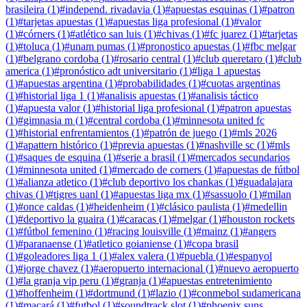
brasileira
(
1
)
#
independ. rivadavia
(
1
)
#
apuestas esquinas
(
1
)
#
patron
(
1
)
#
tarjetas apuestas
(
1
)
#
apuestas liga profesional
(
1
)
#
valor
(
1
)
#
córners
(
1
)
#
atlético san luis
(
1
)
#
chivas
(
1
)
#
fc juarez
(
1
)
#
tarjetas
(
1
)
#
toluca
(
1
)
#
unam pumas
(
1
)
#
pronostico apuestas
(
1
)
#
fbc melgar
(
1
)
#
belgrano cordoba
(
1
)
#
rosario central
(
1
)
#
club queretaro
(
1
)
#
club
america
(
1
)
#
pronóstico adt universitario
(
1
)
#
liga 1 apuestas
(
1
)
#
apuestas argentina
(
1
)
#
probabilidades
(
1
)
#
cuotas argentinas
(
1
)
#
historial liga 1
(
1
)
#
analisis apuestas
(
1
)
#
analisis táctico
(
1
)
#
apuesta valor
(
1
)
#
historial liga profesional
(
1
)
#
patron apuestas
(
1
)
#
gimnasia m
(
1
)
#
central cordoba
(
1
)
#
minnesota united fc
(
1
)
#
historial enfrentamientos
(
1
)
#
patrón de juego
(
1
)
#
mls 2026
(
1
)
#
apattern histórico
(
1
)
#
previa apuestas
(
1
)
#
nashville sc
(
1
)
#
mls
(
1
)
#
saques de esquina
(
1
)
#
serie a brasil
(
1
)
#
mercados secundarios
(
1
)
#
minnesota united
(
1
)
#
mercado de corners
(
1
)
#
apuestas de fútbol
(
1
)
#
alianza atletico
(
1
)
#
club deportivo los chankas
(
1
)
#
guadalajara
chivas
(
1
)
#
tigres uanl
(
1
)
#
apuestas liga mx
(
1
)
#
sassuolo
(
1
)
#
milan
(
1
)
#
once caldas
(
1
)
#
heidenheim
(
1
)
#
clásico paulista
(
1
)
#
medellin
(
1
)
#
deportivo la guaira
(
1
)
#
caracas
(
1
)
#
melgar
(
1
)
#
houston rockets
(
1
)
#
fútbol femenino
(
1
)
#
racing louisville
(
1
)
#
mainz
(
1
)
#
angers
(
1
)
#
paranaense
(
1
)
#
atletico goianiense
(
1
)
#
copa brasil
(
1
)
#
goleadores liga 1
(
1
)
#
alex valera
(
1
)
#
puebla
(
1
)
#
espanyol
(
1
)
#
jorge chavez
(
1
)
#
aeropuerto internacional
(
1
)
#
nuevo aeropuerto
(
1
)
#
la granja vip peru
(
1
)
#
granja
(
1
)
#
apuestas entretenimiento
(
1
)
#
hoffenheim
(
1
)
#
dortmund
(
1
)
#
lazio
(
1
)
#
conmebol sudamericana
(
1
)
#
macará
(
1
)
#
futbol
(
1
)
#
soundtrack slot
(
1
)
#
phoenix suns