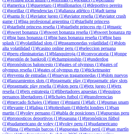
(
1
)
#
america
(
1
)
#
queretaro
(
1
)
#
millonarios
(
1
)
#
deportivo pereira
(
1
)
#
gorillaz
(
1
)
#
tendencias
(
1
)
#
alianza atlético
(
1
)
#
adt tarma
(
1
)
#
santa fe
(
1
)
#
aviator juego
(
1
)
#
aviator reseña
(
1
)
#
aviator crash
game
(
1
)
#
liga profesional argentina
(
1
)
#
starlight princess
(
1
)
#
starlight princess reseña
(
1
)
#
starlight princess rtp
(
1
)
#
magic
(
1
)
#
sweet bonanza
(
1
)
#
sweet bonanza reseña
(
1
)
#
sweet bonanza rtp
(
1
)
#
big bass bonanza
(
1
)
#
big bass bonanza reseña
(
1
)
#
big bass
splash
(
1
)
#
volatilidad slots
(
1
)
#
tragamonedas volatilidad
(
1
)
#
slots
alta volatilidad
(
1
)
#
casino online peru
(
1
)
#
seleccion peruana
(
1
)
#
peru eliminatorias
(
1
)
#
blanquirroja
(
1
)
#
convocatoria
(
1
)
#
onpe
(
1
)
#
gestión de bankroll
(
1
)
#
championship
(
1
)
#
underdog
(
1
)
#
pronósticos baloncesto
(
1
)
#
gates of olympus
(
1
)
#
gates of
olympus reseña
(
1
)
#
gates of olympus rtp
(
1
)
#
ticketmaster
(
1
)
#
reventa de entradas
(
1
)
#
nuevas tragamonedas
(
1
)
#
slots nuevos
(
1
)
#
lanzamientos slots
(
1
)
#
pragmatic play
(
1
)
#
pragmatic play slots
(
1
)
#
pragmatic play reseña
(
1
)
#
slots peru
(
1
)
#
jetx juego
(
1
)
#
jetx
reseña
(
1
)
#
jetx estrategia
(
1
)
#
libertadores apuestas
(
1
)
#
equipos
peruanos libertadores
(
1
)
#
fichajes futbol
(
1
)
#
transferencias
(
1
)
#
mercado fichajes
(
1
)
#
inter
(
1
)
#
miami
(
1
)
#
lafc
(
1
)
#
pumas unam
(
1
)
#
levante
(
1
)
#
laliga
(
1
)
#
tottenham
(
1
)
#
derbi londres
(
1
)
#
san
martin
(
1
)
#
voley peruano
(
1
)
#
tabla de posiciones
(
1
)
#
apuestas peru
(
1
)
#
pronosticos deportivos
(
1
)
#
osasuna
(
1
)
#
pronósticos fútbol
(
1
)
#
sudamericano de voley
(
1
)
#
voley peru
(
1
)
#
sudamericano
(
1
)
#
lima
(
1
)
#
hernán barcos
(
1
)
#
apuestas fútbol perú
(
1
)
#
san martín