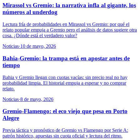
Mirassol vs Gremio: la narrativa infla al gigante, los
números al underdog
Lectura fría de probabilidades en Mirassol vs Gremio: por qué el
relato popular empuja a Gremio pero el análisis de datos sugiere otra
cosa. ¿Dónde está el verdadero valor?
Noticias
·
10 de mayo, 2026
Bahia-Gremio: la trampa está en apostar antes de
tiempo
Bahia y Gremio llegan con cuotas vacías: sin precio real no hay
probabilidad limpia. El historial empuja a esperar y no comprar
relato.
Noticias
·
8 de mayo, 2026
Gremio-Flamengo: el eco viejo que pesa en Porto
Alegre
Previa táctica y pronóstico de Gremio vs Flamengo por Serie A:
patrón histórico, apuestas sin cuota oficial y lectura del ritmo.