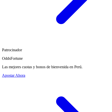
Patrocinador
OddsFortune
Las mejores cuotas y bonos de bienvenida en Perú.
Apostar Ahora