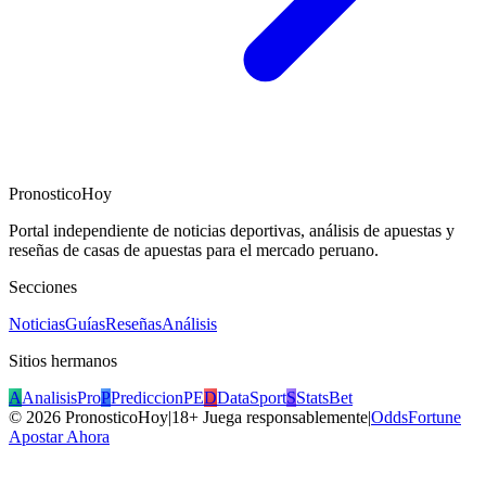
PronosticoHoy
Portal independiente de noticias deportivas, análisis de apuestas y
reseñas de casas de apuestas para el mercado peruano.
Secciones
Noticias
Guías
Reseñas
Análisis
Sitios hermanos
A
AnalisisPro
P
PrediccionPE
D
DataSport
S
StatsBet
©
2026
PronosticoHoy
|
18+ Juega responsablemente
|
OddsFortune
Apostar Ahora