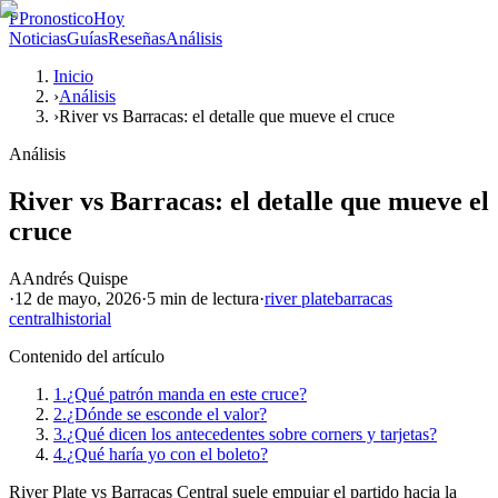
P
PronosticoHoy
Noticias
Guías
Reseñas
Análisis
Inicio
›
Análisis
›
River vs Barracas: el detalle que mueve el cruce
Análisis
River vs Barracas: el detalle que mueve el
cruce
A
Andrés Quispe
·
12 de mayo, 2026
·
5 min
de lectura
·
river plate
barracas
central
historial
Contenido del artículo
1.
¿Qué patrón manda en este cruce?
2.
¿Dónde se esconde el valor?
3.
¿Qué dicen los antecedentes sobre corners y tarjetas?
4.
¿Qué haría yo con el boleto?
River Plate vs Barracas Central suele empujar el partido hacia la