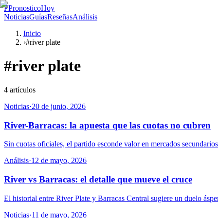
P
PronosticoHoy
Noticias
Guías
Reseñas
Análisis
Inicio
›
#river plate
#
river plate
4
artículos
Noticias
·
20 de junio, 2026
River-Barracas: la apuesta que las cuotas no cubren
Sin cuotas oficiales, el partido esconde valor en mercados secundarios.
Análisis
·
12 de mayo, 2026
River vs Barracas: el detalle que mueve el cruce
El historial entre River Plate y Barracas Central sugiere un duelo ásper
Noticias
·
11 de mayo, 2026