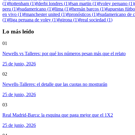
(
1
)
#
tottenham
(
1
)
#
derbi londres
(
1
)
#
san martin
(
1
)
#
voley peruano
(
1
)
peru
(
1
)
#
sudamericano
(
1
)
#
lima
(
1
)
#
hernán barcos
(
1
)
#
apuestas fútbo
en vivo
(
1
)
#
manchester united
(
1
)
#
pronósticos
(
1
)
#
sudamericano de c
(
1
)
#
liga peruana de voley
(
1
)
#
girona
(
1
)
#
real sociedad
(
1
)
Lo más leído
01
Newells vs Talleres: por qué los números pesan más que el relato
25 de junio, 2026
02
Newells-Talleres: el detalle que las cuotas no mostrarán
25 de junio, 2026
03
Real Madrid-Barça: la esquina que paga mejor que el 1X2
25 de junio, 2026