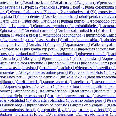
antes unidos
(
2
)
#
sudamericana
(
2
)
#
cajamarca
(
2
)
#
tijuana
(
2
)
#
perú vs s
tor estrategia
(
2
)
#
jetx
(
2
)
#
bankroll
(
2
)
#
liga 1 perú
(
2
)
#
liga colombiana
iors
(
2
)
#
cuotas baloncesto
(
2
)
#
voley
(
2
)
#
resultados uni
(
2
)
#
pronostico
la plata
(
1
)
#
antecedentes
(
1
)
#
serie a brasileira
(
1
)
#
independ. rivadavia
1
)
#
fc juarez
(
1
)
#
tarjetas
(
1
)
#
toluca
(
1
)
#
unam pumas
(
1
)
#
pronostico apu
1
)
#
liga 1 apuestas
(
1
)
#
apuestas argentina
(
1
)
#
probabilidades
(
1
)
#
cuotas
#
gimnasia m
(
1
)
#
central cordoba
(
1
)
#
minnesota united fc
(
1
)
#
historial
squina
(
1
)
#
serie a brasil
(
1
)
#
mercados secundarios
(
1
)
#
minnesota unite
(
1
)
#
apuestas liga mx
(
1
)
#
sassuolo
(
1
)
#
milan
(
1
)
#
once caldas
(
1
)
#
heide
acing louisville
(
1
)
#
mainz
(
1
)
#
angers
(
1
)
#
paranaense
(
1
)
#
atletico goia
 aeropuerto
(
1
)
#
la granja vip peru
(
1
)
#
granja
(
1
)
#
apuestas entretenimie
suns
(
1
)
#
portland trail blazers
(
1
)
#
estudiantes
(
1
)
#
bayern munich
(
1
)
#
c
1
)
#
nba hoy
(
1
)
#
bogota
(
1
)
#
junior
(
1
)
#
nets
(
1
)
#
nba apuestas
(
1
)
#
apuest
)
#
apuestas fútbol femenino
(
1
)
#
robbie williams
(
1
)
#
robbie williams per
vs newcastle
(
1
)
#
slot
(
1
)
#
machine
(
1
)
#
club
(
1
)
#
deportes
(
1
)
#
sevilla
(
1
)
gamonedas
(
1
)
#
tragamonedas online peru
(
1
)
#
rtp volatilidad slots
(
1
)
#
tra
dolar hoy peru
(
1
)
#
tipo de cambio
(
1
)
#
nikola jokic
(
1
)
#
dia internaciona
hijikata
(
1
)
#
indian wells
(
1
)
#
apuestas tenis
(
1
)
#
pelicans
(
1
)
#
over under 
(
1
)
#
apuestas goles
(
1
)
#
over 2.5
(
1
)
#
factor altura futbol
(
1
)
#
altitud peru
orillaz
(
1
)
#
tendencias
(
1
)
#
alianza atlético
(
1
)
#
adt tarma
(
1
)
#
santa fe
(
1
)
ña
(
1
)
#
starlight princess rtp
(
1
)
#
magic
(
1
)
#
sweet bonanza
(
1
)
#
sweet bon
das volatilidad
(
1
)
#
slots alta volatilidad
(
1
)
#
casino online peru
(
1
)
#
sel
(
1
)
#
underdog
(
1
)
#
pronósticos baloncesto
(
1
)
#
gates of olympus
(
1
)
#
gat
)
#
lanzamientos slots
(
1
)
#
pragmatic play
(
1
)
#
pragmatic play slots
(
1
)
#
pr
rtadores
(
1
)
#
fichajes futbol
(
1
)
#
transferencias
(
1
)
#
mercado fichajes
(
1
)