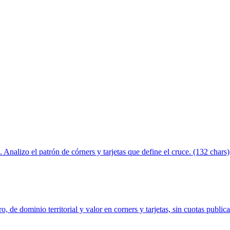
 Analizo el patrón de córners y tarjetas que define el cruce. (132 chars)
o, de dominio territorial y valor en corners y tarjetas, sin cuotas public