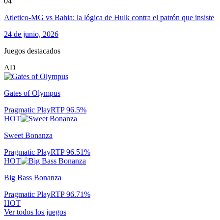
04
Atletico-MG vs Bahia: la lógica de Hulk contra el patrón que insiste
24 de junio, 2026
Juegos destacados
AD
Gates of Olympus
Pragmatic Play
RTP
96.5
%
HOT
Sweet Bonanza
Pragmatic Play
RTP
96.51
%
HOT
Big Bass Bonanza
Pragmatic Play
RTP
96.71
%
HOT
Ver todos los juegos