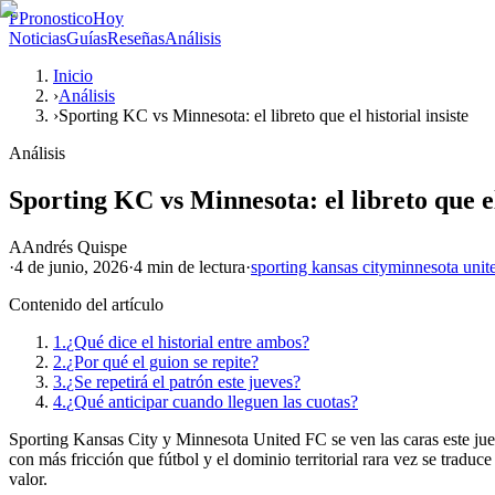
P
PronosticoHoy
Noticias
Guías
Reseñas
Análisis
Inicio
›
Análisis
›
Sporting KC vs Minnesota: el libreto que el historial insiste
Análisis
Sporting KC vs Minnesota: el libreto que el 
A
Andrés Quispe
·
4 de junio, 2026
·
4 min
de lectura
·
sporting kansas city
minnesota unit
Contenido del artículo
1.
¿Qué dice el historial entre ambos?
2.
¿Por qué el guion se repite?
3.
¿Se repetirá el patrón este jueves?
4.
¿Qué anticipar cuando lleguen las cuotas?
Sporting Kansas City y Minnesota United FC se ven las caras este jueve
con más fricción que fútbol y el dominio territorial rara vez se tradu
valor.