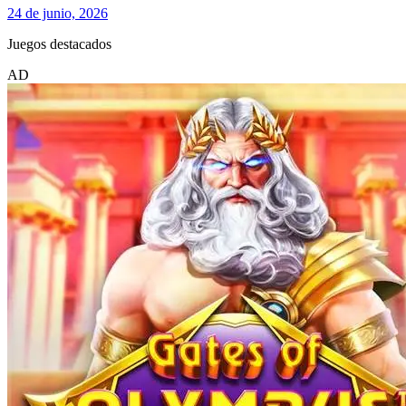
24 de junio, 2026
Juegos destacados
AD