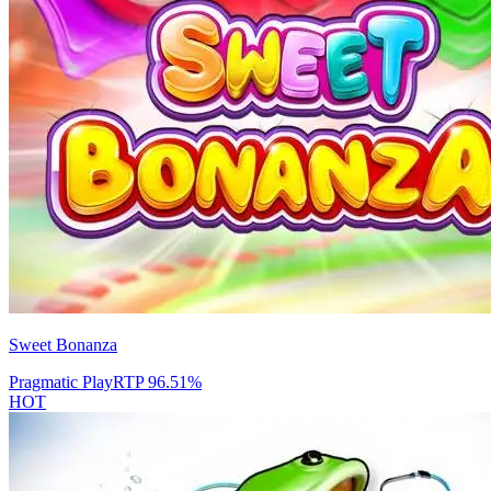
Sweet Bonanza
Pragmatic Play
RTP
96.51
%
HOT