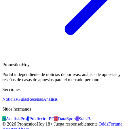
PronosticoHoy
Portal independiente de noticias deportivas, análisis de apuestas y
reseñas de casas de apuestas para el mercado peruano.
Secciones
Noticias
Guías
Reseñas
Análisis
Sitios hermanos
A
AnalisisPro
P
PrediccionPE
D
DataSport
S
StatsBet
©
2026
PronosticoHoy
|
18+ Juega responsablemente
|
OddsFortune