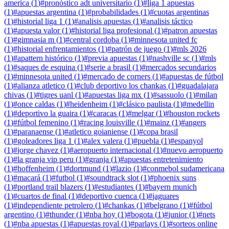
america
(
1
)
#
pronóstico adt universitario
(
1
)
#
liga 1 apuestas
(
1
)
#
apuestas argentina
(
1
)
#
probabilidades
(
1
)
#
cuotas argentinas
(
1
)
#
historial liga 1
(
1
)
#
analisis apuestas
(
1
)
#
analisis táctico
(
1
)
#
apuesta valor
(
1
)
#
historial liga profesional
(
1
)
#
patron apuestas
(
1
)
#
gimnasia m
(
1
)
#
central cordoba
(
1
)
#
minnesota united fc
(
1
)
#
historial enfrentamientos
(
1
)
#
patrón de juego
(
1
)
#
mls 2026
(
1
)
#
apattern histórico
(
1
)
#
previa apuestas
(
1
)
#
nashville sc
(
1
)
#
mls
(
1
)
#
saques de esquina
(
1
)
#
serie a brasil
(
1
)
#
mercados secundarios
(
1
)
#
minnesota united
(
1
)
#
mercado de corners
(
1
)
#
apuestas de fútbol
(
1
)
#
alianza atletico
(
1
)
#
club deportivo los chankas
(
1
)
#
guadalajara
chivas
(
1
)
#
tigres uanl
(
1
)
#
apuestas liga mx
(
1
)
#
sassuolo
(
1
)
#
milan
(
1
)
#
once caldas
(
1
)
#
heidenheim
(
1
)
#
clásico paulista
(
1
)
#
medellin
(
1
)
#
deportivo la guaira
(
1
)
#
caracas
(
1
)
#
melgar
(
1
)
#
houston rockets
(
1
)
#
fútbol femenino
(
1
)
#
racing louisville
(
1
)
#
mainz
(
1
)
#
angers
(
1
)
#
paranaense
(
1
)
#
atletico goianiense
(
1
)
#
copa brasil
(
1
)
#
goleadores liga 1
(
1
)
#
alex valera
(
1
)
#
puebla
(
1
)
#
espanyol
(
1
)
#
jorge chavez
(
1
)
#
aeropuerto internacional
(
1
)
#
nuevo aeropuerto
(
1
)
#
la granja vip peru
(
1
)
#
granja
(
1
)
#
apuestas entretenimiento
(
1
)
#
hoffenheim
(
1
)
#
dortmund
(
1
)
#
lazio
(
1
)
#
conmebol sudamericana
(
1
)
#
macará
(
1
)
#
futbol
(
1
)
#
soundtrack slot
(
1
)
#
phoenix suns
(
1
)
#
portland trail blazers
(
1
)
#
estudiantes
(
1
)
#
bayern munich
(
1
)
#
cuartos de final
(
1
)
#
deportivo cuenca
(
1
)
#
jaguares
(
1
)
#
independiente petrolero
(
1
)
#
chankas
(
1
)
#
belgrano
(
1
)
#
fútbol
argentino
(
1
)
#
thunder
(
1
)
#
nba hoy
(
1
)
#
bogota
(
1
)
#
junior
(
1
)
#
nets
(
1
)
#
nba apuestas
(
1
)
#
apuestas royal
(
1
)
#
parlays
(
1
)
#
sorteos online