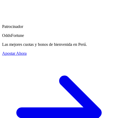
Patrocinador
OddsFortune
Las mejores cuotas y bonos de bienvenida en Perú.
Apostar Ahora