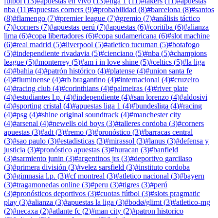
futbol
(
13
)
#
apuestas en vivo
(
13
)
#
liga 1
(
11
)
#
lakers
(
11
)
#
apuestas
nba
(
11
)
#
apuestas corners
(
9
)
#
probabilidad
(
8
)
#
barcelona
(
8
)
#
santos
(
8
)
#
flamengo
(
7
)
#
premier league
(
7
)
#
gremio
(
7
)
#
análisis táctico
(
7
)
#
corners
(
7
)
#
apuestas perú
(
7
)
#
apuestas
(
6
)
#
coritiba
(
6
)
#
alianza
lima
(
6
)
#
copa libertadores
(
6
)
#
copa sudamericana
(
6
)
#
slot machine
(
6
)
#
real madrid
(
5
)
#
liverpool
(
5
)
#
atletico tucuman
(
5
)
#
botafogo
(
5
)
#
independiente rivadavia
(
5
)
#
cienciano
(
5
)
#
nba
(
5
)
#
champions
league
(
5
)
#
monterrey
(
5
)
#
am i in love shine
(
5
)
#
celtics
(
5
)
#
la liga
(
4
)
#
bahia
(
4
)
#
patrón histórico
(
4
)
#
platense
(
4
)
#
union santa fe
(
4
)
#
fluminense
(
4
)
#
rb bragantino
(
4
)
#
internacional
(
4
)
#
cruzeiro
(
4
)
#
racing club
(
4
)
#
corinthians
(
4
)
#
palmeiras
(
4
)
#
river plate
(
4
)
#
estudiantes l.p.
(
4
)
#
independiente
(
4
)
#
san lorenzo
(
4
)
#
aldosivi
(
4
)
#
sporting cristal
(
4
)
#
apuestas liga 1
(
4
)
#
bundesliga
(
4
)
#
racing
(
4
)
#
psg
(
4
)
#
shine original soundtrack
(
4
)
#
manchester city
(
4
)
#
arsenal
(
4
)
#
newells old boys
(
3
)
#
talleres cordoba
(
3
)
#
corners
apuestas
(
3
)
#
adt
(
3
)
#
remo
(
3
)
#
pronóstico
(
3
)
#
barracas central
(
3
)
#
sao paulo
(
3
)
#
estadisticas
(
3
)
#
mirassol
(
3
)
#
lanus
(
3
)
#
defensa y
justicia
(
3
)
#
pronóstico apuestas
(
3
)
#
huracan
(
3
)
#
banfield
(
3
)
#
sarmiento junin
(
3
)
#
argentinos jrs
(
3
)
#
deportivo garcilaso
(
3
)
#
primera división
(
3
)
#
velez sarsfield
(
3
)
#
instituto cordoba
(
3
)
#
gimnasia l.p.
(
3
)
#
cf montreal
(
3
)
#
atletico nacional
(
3
)
#
bayern
(
3
)
#
tragamonedas online
(
3
)
#
peru
(
3
)
#
tigres
(
3
)
#
perú
(
3
)
#
pronósticos deportivos
(
3
)
#
cuotas fútbol
(
3
)
#
slots pragmatic
play
(
3
)
#
alianza
(
3
)
#
apuestas la liga
(
3
)
#
bodø/glimt
(
3
)
#
atletico-mg
(
2
)
#
necaxa
(
2
)
#
atlante fc
(
2
)
#
man city
(
2
)
#
patron historico