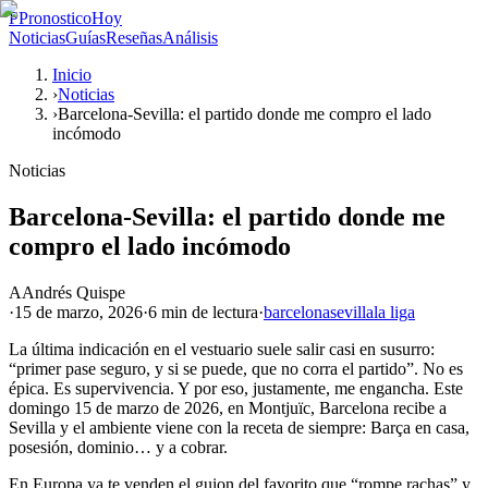
P
PronosticoHoy
Noticias
Guías
Reseñas
Análisis
Inicio
›
Noticias
›
Barcelona-Sevilla: el partido donde me compro el lado
incómodo
Noticias
Barcelona-Sevilla: el partido donde me
compro el lado incómodo
A
Andrés Quispe
·
15 de marzo, 2026
·
6 min
de lectura
·
barcelona
sevilla
la liga
La última indicación en el vestuario suele salir casi en susurro:
“primer pase seguro, y si se puede, que no corra el partido”. No es
épica. Es supervivencia. Y por eso, justamente, me engancha. Este
domingo 15 de marzo de 2026, en Montjuïc, Barcelona recibe a
Sevilla y el ambiente viene con la receta de siempre: Barça en casa,
posesión, dominio… y a cobrar.
En Europa ya te venden el guion del favorito que “rompe rachas” y