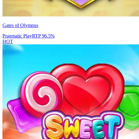
Gates of Olympus
Pragmatic Play
RTP
96.5
%
HOT