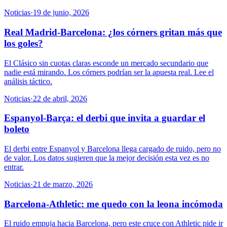
Noticias
·
19 de junio, 2026
Real Madrid-Barcelona: ¿los córners gritan más que
los goles?
El Clásico sin cuotas claras esconde un mercado secundario que
nadie está mirando. Los córners podrían ser la apuesta real. Lee el
análisis táctico.
Noticias
·
22 de abril, 2026
Espanyol-Barça: el derbi que invita a guardar el
boleto
El derbi entre Espanyol y Barcelona llega cargado de ruido, pero no
de valor. Los datos sugieren que la mejor decisión esta vez es no
entrar.
Noticias
·
21 de marzo, 2026
Barcelona-Athletic: me quedo con la leona incómoda
El ruido empuja hacia Barcelona, pero este cruce con Athletic pide ir