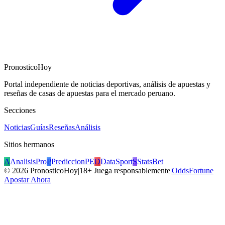
PronosticoHoy
Portal independiente de noticias deportivas, análisis de apuestas y
reseñas de casas de apuestas para el mercado peruano.
Secciones
Noticias
Guías
Reseñas
Análisis
Sitios hermanos
A
AnalisisPro
P
PrediccionPE
D
DataSport
S
StatsBet
©
2026
PronosticoHoy
|
18+ Juega responsablemente
|
OddsFortune
Apostar Ahora