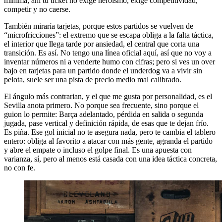
mínima; ahí tu ticket no exige heroísmo, exige competitividad,
competir y no caerse.
También miraría tarjetas, porque estos partidos se vuelven de
“microfricciones”: el extremo que se escapa obliga a la falta táctica,
el interior que llega tarde por ansiedad, el central que corta una
transición. Es así. No tengo una línea oficial aquí, así que no voy a
inventar números ni a venderte humo con cifras; pero si ves un over
bajo en tarjetas para un partido donde el underdog va a vivir sin
pelota, suele ser una pista de precio medio mal calibrado.
El ángulo más contrarian, y el que me gusta por personalidad, es el
Sevilla anota primero. No porque sea frecuente, sino porque el
guion lo permite: Barça adelantado, pérdida en salida o segunda
jugada, pase vertical y definición rápida, de esas que te dejan frío.
Es piña. Ese gol inicial no te asegura nada, pero te cambia el tablero
entero: obliga al favorito a atacar con más gente, agranda el partido
y abre el empate o incluso el golpe final. Es una apuesta con
varianza, sí, pero al menos está casada con una idea táctica concreta,
no con fe.