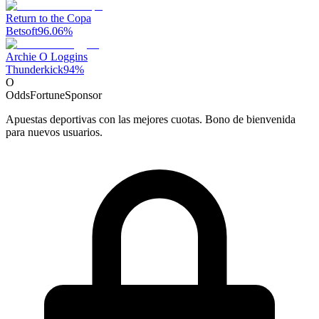
Return to the Copa
Betsoft
96.06
%
Archie O Loggins
Thunderkick
94
%
O
OddsFortune
Sponsor
Apuestas deportivas con las mejores cuotas. Bono de bienvenida
para nuevos usuarios.