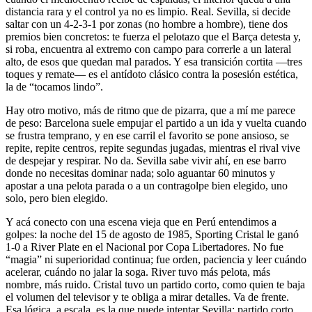
distancia rara y el control ya no es limpio. Real. Sevilla, si decide
saltar con un 4-2-3-1 por zonas (no hombre a hombre), tiene dos
premios bien concretos: te fuerza el pelotazo que el Barça detesta y,
si roba, encuentra al extremo con campo para correrle a un lateral
alto, de esos que quedan mal parados. Y esa transición cortita —tres
toques y remate— es el antídoto clásico contra la posesión estética,
la de “tocamos lindo”.
Hay otro motivo, más de ritmo que de pizarra, que a mí me parece
de peso: Barcelona suele empujar el partido a un ida y vuelta cuando
se frustra temprano, y en ese carril el favorito se pone ansioso, se
repite, repite centros, repite segundas jugadas, mientras el rival vive
de despejar y respirar. No da. Sevilla sabe vivir ahí, en ese barro
donde no necesitas dominar nada; solo aguantar 60 minutos y
apostar a una pelota parada o a un contragolpe bien elegido, uno
solo, pero bien elegido.
Y acá conecto con una escena vieja que en Perú entendimos a
golpes: la noche del 15 de agosto de 1985, Sporting Cristal le ganó
1-0 a River Plate en el Nacional por Copa Libertadores. No fue
“magia” ni superioridad continua; fue orden, paciencia y leer cuándo
acelerar, cuándo no jalar la soga. River tuvo más pelota, más
nombre, más ruido. Cristal tuvo un partido corto, como quien te baja
el volumen del televisor y te obliga a mirar detalles. Va de frente.
Esa lógica, a escala, es la que puede intentar Sevilla: partido corto,