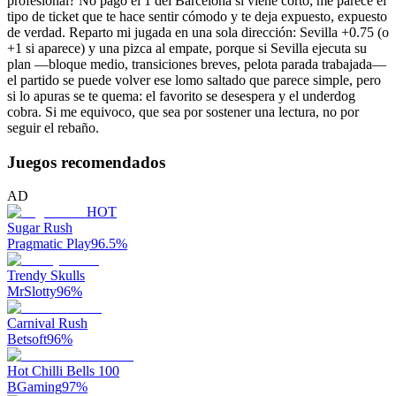
profesional? No pago el 1 del Barcelona si viene corto; me parece el
tipo de ticket que te hace sentir cómodo y te deja expuesto, expuesto
de verdad. Reparto mi jugada en una sola dirección: Sevilla +0.75 (o
+1 si aparece) y una pizca al empate, porque si Sevilla ejecuta su
plan —bloque medio, transiciones breves, pelota parada trabajada—
el partido se puede volver ese lomo saltado que parece simple, pero
si lo apuras se te quema: el favorito se desespera y el underdog
cobra. Si me equivoco, que sea por sostener una lectura, no por
seguir el rebaño.
Juegos recomendados
AD
HOT
Sugar Rush
Pragmatic Play
96.5
%
Trendy Skulls
MrSlotty
96
%
Carnival Rush
Betsoft
96
%
Hot Chilli Bells 100
BGaming
97
%