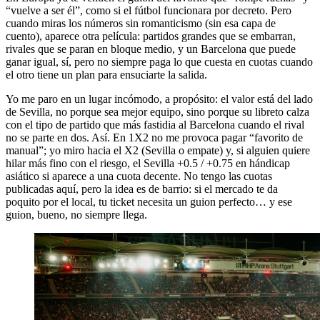
“vuelve a ser él”, como si el fútbol funcionara por decreto. Pero
cuando miras los números sin romanticismo (sin esa capa de
cuento), aparece otra película: partidos grandes que se embarran,
rivales que se paran en bloque medio, y un Barcelona que puede
ganar igual, sí, pero no siempre paga lo que cuesta en cuotas cuando
el otro tiene un plan para ensuciarte la salida.
Yo me paro en un lugar incómodo, a propósito: el valor está del lado
de Sevilla, no porque sea mejor equipo, sino porque su libreto calza
con el tipo de partido que más fastidia al Barcelona cuando el rival
no se parte en dos. Así. En 1X2 no me provoca pagar “favorito de
manual”; yo miro hacia el X2 (Sevilla o empate) y, si alguien quiere
hilar más fino con el riesgo, el Sevilla +0.5 / +0.75 en hándicap
asiático si aparece a una cuota decente. No tengo las cuotas
publicadas aquí, pero la idea es de barrio: si el mercado te da
poquito por el local, tu ticket necesita un guion perfecto… y ese
guion, bueno, no siempre llega.