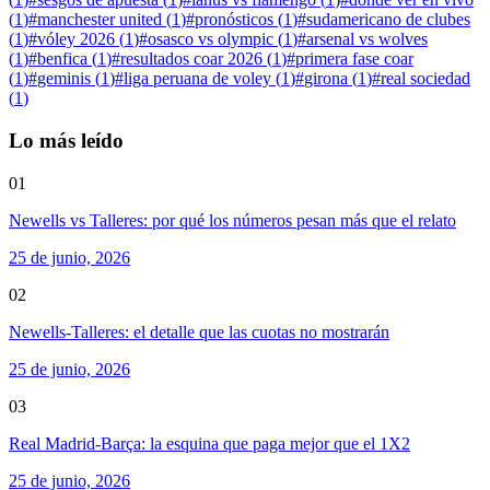
(
1
)
#
manchester united
(
1
)
#
pronósticos
(
1
)
#
sudamericano de clubes
(
1
)
#
vóley 2026
(
1
)
#
osasco vs olympic
(
1
)
#
arsenal vs wolves
(
1
)
#
benfica
(
1
)
#
resultados coar 2026
(
1
)
#
primera fase coar
(
1
)
#
geminis
(
1
)
#
liga peruana de voley
(
1
)
#
girona
(
1
)
#
real sociedad
(
1
)
Lo más leído
01
Newells vs Talleres: por qué los números pesan más que el relato
25 de junio, 2026
02
Newells-Talleres: el detalle que las cuotas no mostrarán
25 de junio, 2026
03
Real Madrid-Barça: la esquina que paga mejor que el 1X2
25 de junio, 2026