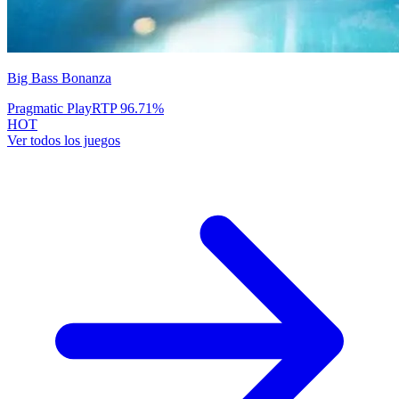
Big Bass Bonanza
Pragmatic Play
RTP
96.71
%
HOT
Ver todos los juegos