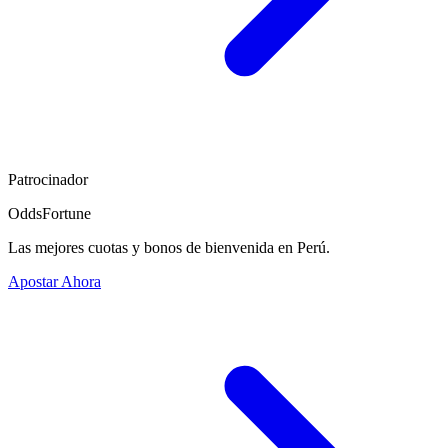
Patrocinador
OddsFortune
Las mejores cuotas y bonos de bienvenida en Perú.
Apostar Ahora