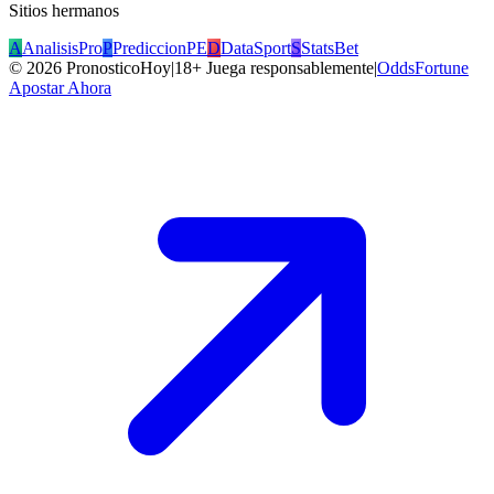
Sitios hermanos
A
AnalisisPro
P
PrediccionPE
D
DataSport
S
StatsBet
©
2026
PronosticoHoy
|
18+ Juega responsablemente
|
OddsFortune
Apostar Ahora