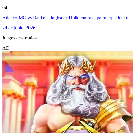
04
Atletico-MG vs Bahia: la lógica de Hulk contra el patrón que insiste
24 de junio, 2026
Juegos destacados
AD