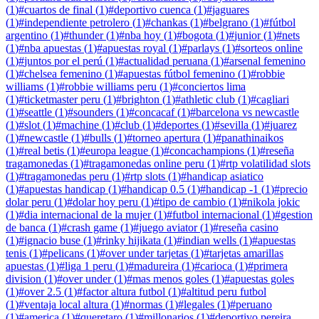
(
1
)
#
cuartos de final
(
1
)
#
deportivo cuenca
(
1
)
#
jaguares
(
1
)
#
independiente petrolero
(
1
)
#
chankas
(
1
)
#
belgrano
(
1
)
#
fútbol
argentino
(
1
)
#
thunder
(
1
)
#
nba hoy
(
1
)
#
bogota
(
1
)
#
junior
(
1
)
#
nets
(
1
)
#
nba apuestas
(
1
)
#
apuestas royal
(
1
)
#
parlays
(
1
)
#
sorteos online
(
1
)
#
juntos por el perú
(
1
)
#
actualidad peruana
(
1
)
#
arsenal femenino
(
1
)
#
chelsea femenino
(
1
)
#
apuestas fútbol femenino
(
1
)
#
robbie
williams
(
1
)
#
robbie williams peru
(
1
)
#
conciertos lima
(
1
)
#
ticketmaster peru
(
1
)
#
brighton
(
1
)
#
athletic club
(
1
)
#
cagliari
(
1
)
#
seattle
(
1
)
#
sounders
(
1
)
#
concacaf
(
1
)
#
barcelona vs newcastle
(
1
)
#
slot
(
1
)
#
machine
(
1
)
#
club
(
1
)
#
deportes
(
1
)
#
sevilla
(
1
)
#
juarez
(
1
)
#
newcastle
(
1
)
#
bulls
(
1
)
#
torneo apertura
(
1
)
#
panathinaikos
(
1
)
#
real betis
(
1
)
#
europa league
(
1
)
#
concachampions
(
1
)
#
reseña
tragamonedas
(
1
)
#
tragamonedas online peru
(
1
)
#
rtp volatilidad slots
(
1
)
#
tragamonedas peru
(
1
)
#
rtp slots
(
1
)
#
handicap asiatico
(
1
)
#
apuestas handicap
(
1
)
#
handicap 0.5
(
1
)
#
handicap -1
(
1
)
#
precio
dolar peru
(
1
)
#
dolar hoy peru
(
1
)
#
tipo de cambio
(
1
)
#
nikola jokic
(
1
)
#
dia internacional de la mujer
(
1
)
#
futbol internacional
(
1
)
#
gestion
de banca
(
1
)
#
crash game
(
1
)
#
juego aviator
(
1
)
#
reseña casino
(
1
)
#
ignacio buse
(
1
)
#
rinky hijikata
(
1
)
#
indian wells
(
1
)
#
apuestas
tenis
(
1
)
#
pelicans
(
1
)
#
over under tarjetas
(
1
)
#
tarjetas amarillas
apuestas
(
1
)
#
liga 1 peru
(
1
)
#
madureira
(
1
)
#
carioca
(
1
)
#
primera
division
(
1
)
#
over under
(
1
)
#
mas menos goles
(
1
)
#
apuestas goles
(
1
)
#
over 2.5
(
1
)
#
factor altura futbol
(
1
)
#
altitud peru futbol
(
1
)
#
ventaja local altura
(
1
)
#
normas
(
1
)
#
legales
(
1
)
#
peruano
(
1
)
#
america
(
1
)
#
queretaro
(
1
)
#
millonarios
(
1
)
#
deportivo pereira