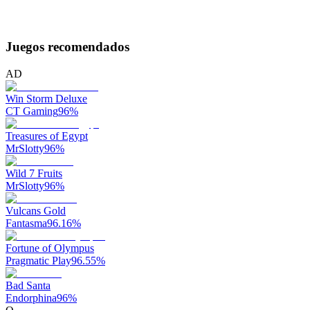
Juegos recomendados
AD
Win Storm Deluxe
CT Gaming
96
%
Treasures of Egypt
MrSlotty
96
%
Wild 7 Fruits
MrSlotty
96
%
Vulcans Gold
Fantasma
96.16
%
Fortune of Olympus
Pragmatic Play
96.55
%
Bad Santa
Endorphina
96
%