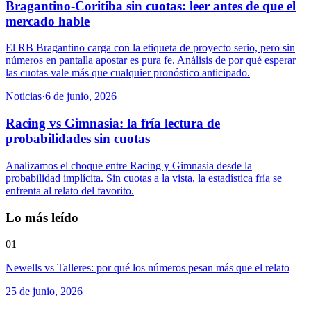
Bragantino-Coritiba sin cuotas: leer antes de que el
mercado hable
El RB Bragantino carga con la etiqueta de proyecto serio, pero sin
números en pantalla apostar es pura fe. Análisis de por qué esperar
las cuotas vale más que cualquier pronóstico anticipado.
Noticias
·
6 de junio, 2026
Racing vs Gimnasia: la fría lectura de
probabilidades sin cuotas
Analizamos el choque entre Racing y Gimnasia desde la
probabilidad implícita. Sin cuotas a la vista, la estadística fría se
enfrenta al relato del favorito.
Lo más leído
01
Newells vs Talleres: por qué los números pesan más que el relato
25 de junio, 2026