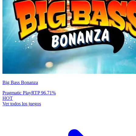
Big Bass Bonanza
Pragmatic Play
RTP
96.71
%
HOT
Ver todos los juegos