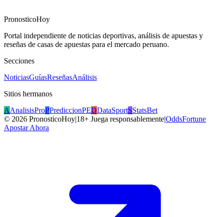
PronosticoHoy
Portal independiente de noticias deportivas, análisis de apuestas y
reseñas de casas de apuestas para el mercado peruano.
Secciones
Noticias
Guías
Reseñas
Análisis
Sitios hermanos
A
AnalisisPro
P
PrediccionPE
D
DataSport
S
StatsBet
©
2026
PronosticoHoy
|
18+ Juega responsablemente
|
OddsFortune
Apostar Ahora