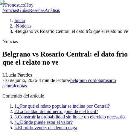
P
PronosticoHoy
Noticias
Guías
Reseñas
Análisis
Inicio
›
Noticias
›
Belgrano vs Rosario Central: el dato frío que el relato no ve
Noticias
Belgrano vs Rosario Central: el dato frío
que el relato no ve
L
Lucía Paredes
·
10 de junio, 2026
·
4 min
de lectura
·
belgrano cordoba
rosario
central
cuotas
Contenido del artículo
1.
¿Por qué el relato popular se inclina por Central?
2.
La frialdad del número: ¿qué dice el local?
3.
Construir la probabilidad sin línea: un ejercicio necesario
4.
¿Dónde puede estar el valor?
5.
El ruido vende, el silencio paga