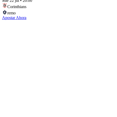
Mié 22 jul
•
20:00
Corinthians
remo
Apostar Ahora