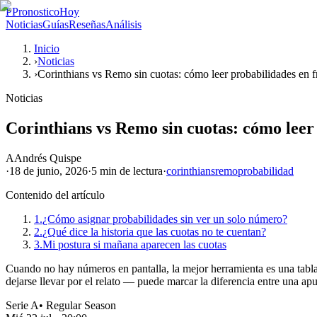
P
PronosticoHoy
Noticias
Guías
Reseñas
Análisis
Inicio
›
Noticias
›
Corinthians vs Remo sin cuotas: cómo leer probabilidades en f
Noticias
Corinthians vs Remo sin cuotas: cómo leer 
A
Andrés Quispe
·
18 de junio, 2026
·
5 min
de lectura
·
corinthians
remo
probabilidad
Contenido del artículo
1.
¿Cómo asignar probabilidades sin ver un solo número?
2.
¿Qué dice la historia que las cuotas no te cuentan?
3.
Mi postura si mañana aparecen las cuotas
Cuando no hay números en pantalla, la mejor herramienta es una tabla 
dejarse llevar por el relato — puede marcar la diferencia entre una apu
Serie A
•
Regular Season