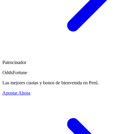
Patrocinador
OddsFortune
Las mejores cuotas y bonos de bienvenida en Perú.
Apostar Ahora