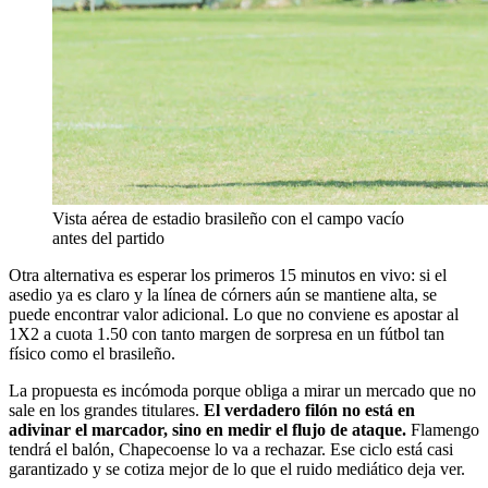
Vista aérea de estadio brasileño con el campo vacío
antes del partido
Otra alternativa es esperar los primeros 15 minutos en vivo: si el
asedio ya es claro y la línea de córners aún se mantiene alta, se
puede encontrar valor adicional. Lo que no conviene es apostar al
1X2 a cuota 1.50 con tanto margen de sorpresa en un fútbol tan
físico como el brasileño.
La propuesta es incómoda porque obliga a mirar un mercado que no
sale en los grandes titulares.
El verdadero filón no está en
adivinar el marcador, sino en medir el flujo de ataque.
Flamengo
tendrá el balón, Chapecoense lo va a rechazar. Ese ciclo está casi
garantizado y se cotiza mejor de lo que el ruido mediático deja ver.