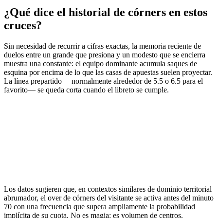
¿Qué dice el historial de córners en estos
cruces?
Sin necesidad de recurrir a cifras exactas, la memoria reciente de
duelos entre un grande que presiona y un modesto que se encierra
muestra una constante: el equipo dominante acumula saques de
esquina por encima de lo que las casas de apuestas suelen proyectar.
La línea prepartido —normalmente alrededor de 5.5 o 6.5 para el
favorito— se queda corta cuando el libreto se cumple.
Los datos sugieren que, en contextos similares de dominio territorial
abrumador, el over de córners del visitante se activa antes del minuto
70 con una frecuencia que supera ampliamente la probabilidad
implícita de su cuota. No es magia: es volumen de centros.