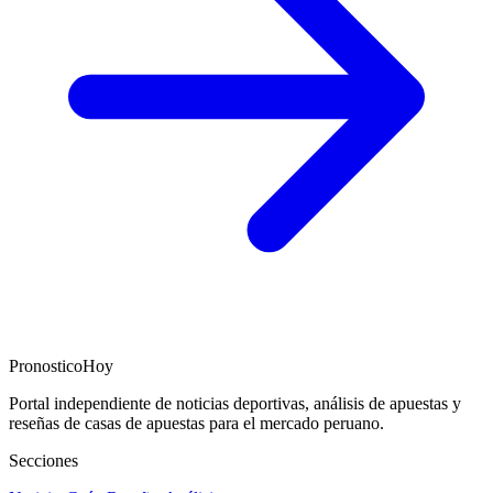
PronosticoHoy
Portal independiente de noticias deportivas, análisis de apuestas y
reseñas de casas de apuestas para el mercado peruano.
Secciones