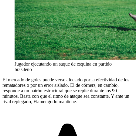
Jugador ejecutando un saque de esquina en partido
brasileño
El mercado de goles puede verse afectado por la efectividad de los
rematadores o por un error aislado. El de córners, en cambio,
responde a un patrón estructural que se repite durante los 90
minutos. Basta con que el ritmo de ataque sea constante. Y ante un
rival replegado, Flamengo lo mantiene.