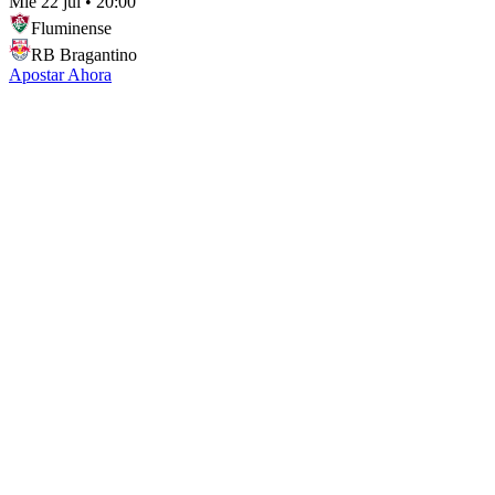
Mié 22 jul
•
20:00
Fluminense
RB Bragantino
Apostar Ahora