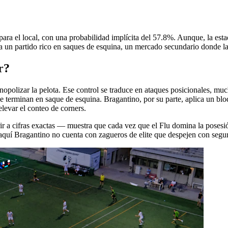
para el local, con una probabilidad implícita del 57.8%. Aunque, la estad
a un partido rico en saques de esquina, un mercado secundario donde las
r?
olizar la pelota. Ese control se traduce en ataques posicionales, much
 terminan en saque de esquina. Bragantino, por su parte, aplica un bloq
elevar el conteo de corners.
ir a cifras exactas — muestra que cada vez que el Flu domina la posesión
Y aquí Bragantino no cuenta con zagueros de elite que despejen con segur