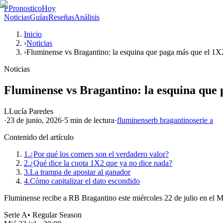
P
PronosticoHoy
Noticias
Guías
Reseñas
Análisis
Inicio
›
Noticias
›
Fluminense vs Bragantino: la esquina que paga más que el 1X
Noticias
Fluminense vs Bragantino: la esquina que
L
Lucía Paredes
·
23 de junio, 2026
·
5 min
de lectura
·
fluminense
rb bragantino
serie a
Contenido del artículo
1.
¿Por qué los corners son el verdadero valor?
2.
¿Qué dice la cuota 1X2 que ya no dice nada?
3.
La trampa de apostar al ganador
4.
Cómo capitalizar el dato escondido
Fluminense recibe a RB Bragantino este miércoles 22 de julio en el M
Serie A
•
Regular Season