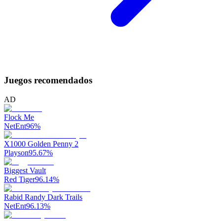
Juegos recomendados
AD
Flock Me
NetEnt
96
%
X1000 Golden Penny 2
Playson
95.67
%
Biggest Vault
Red Tiger
96.14
%
Rabid Randy Dark Trails
NetEnt
96.13
%