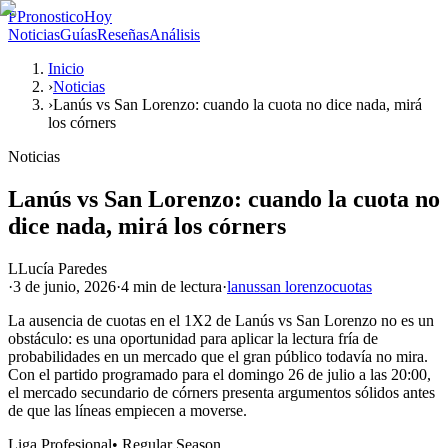
P
PronosticoHoy
Noticias
Guías
Reseñas
Análisis
Inicio
›
Noticias
›
Lanús vs San Lorenzo: cuando la cuota no dice nada, mirá
los córners
Noticias
Lanús vs San Lorenzo: cuando la cuota no
dice nada, mirá los córners
L
Lucía Paredes
·
3 de junio, 2026
·
4 min
de lectura
·
lanus
san lorenzo
cuotas
La ausencia de cuotas en el 1X2 de Lanús vs San Lorenzo no es un
obstáculo: es una oportunidad para aplicar la lectura fría de
probabilidades en un mercado que el gran público todavía no mira.
Con el partido programado para el domingo 26 de julio a las 20:00,
el mercado secundario de córners presenta argumentos sólidos antes
de que las líneas empiecen a moverse.
Liga Profesional
•
Regular Season