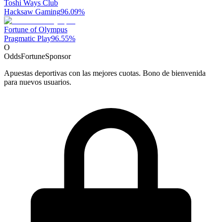
Toshi Ways Club
Hacksaw Gaming
96.09
%
Fortune of Olympus
Pragmatic Play
96.55
%
O
OddsFortune
Sponsor
Apuestas deportivas con las mejores cuotas. Bono de bienvenida
para nuevos usuarios.