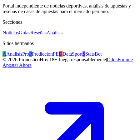
Portal independiente de noticias deportivas, análisis de apuestas y
reseñas de casas de apuestas para el mercado peruano.
Secciones
Noticias
Guías
Reseñas
Análisis
Sitios hermanos
A
AnalisisPro
P
PrediccionPE
D
DataSport
S
StatsBet
©
2026
PronosticoHoy
|
18+ Juega responsablemente
|
OddsFortune
Apostar Ahora