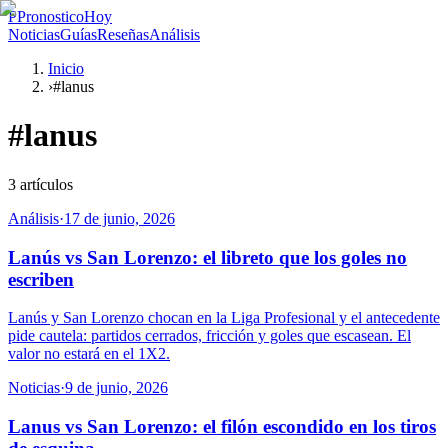
P
PronosticoHoy
Noticias
Guías
Reseñas
Análisis
Inicio
›
#lanus
#
lanus
3
artículos
Análisis
·
17 de junio, 2026
Lanús vs San Lorenzo: el libreto que los goles no
escriben
Lanús y San Lorenzo chocan en la Liga Profesional y el antecedente
pide cautela: partidos cerrados, fricción y goles que escasean. El
valor no estará en el 1X2.
Noticias
·
9 de junio, 2026
Lanus vs San Lorenzo: el filón escondido en los tiros