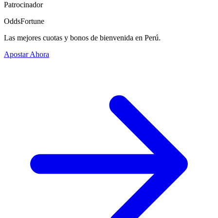
Patrocinador
OddsFortune
Las mejores cuotas y bonos de bienvenida en Perú.
Apostar Ahora