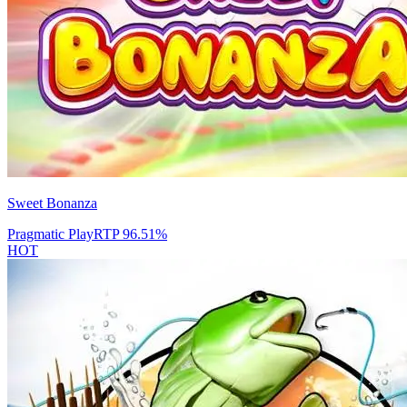
Sweet Bonanza
Pragmatic Play
RTP
96.51
%
HOT