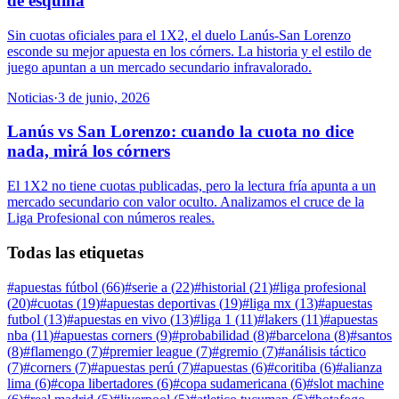
de esquina
Sin cuotas oficiales para el 1X2, el duelo Lanús-San Lorenzo
esconde su mejor apuesta en los córners. La historia y el estilo de
juego apuntan a un mercado secundario infravalorado.
Noticias
·
3 de junio, 2026
Lanús vs San Lorenzo: cuando la cuota no dice
nada, mirá los córners
El 1X2 no tiene cuotas publicadas, pero la lectura fría apunta a un
mercado secundario con valor oculto. Analizamos el cruce de la
Liga Profesional con números reales.
Todas las etiquetas
#
apuestas fútbol
(
66
)
#
serie a
(
22
)
#
historial
(
21
)
#
liga profesional
(
20
)
#
cuotas
(
19
)
#
apuestas deportivas
(
19
)
#
liga mx
(
13
)
#
apuestas
futbol
(
13
)
#
apuestas en vivo
(
13
)
#
liga 1
(
11
)
#
lakers
(
11
)
#
apuestas
nba
(
11
)
#
apuestas corners
(
9
)
#
probabilidad
(
8
)
#
barcelona
(
8
)
#
santos
(
8
)
#
flamengo
(
7
)
#
premier league
(
7
)
#
gremio
(
7
)
#
análisis táctico
(
7
)
#
corners
(
7
)
#
apuestas perú
(
7
)
#
apuestas
(
6
)
#
coritiba
(
6
)
#
alianza
lima
(
6
)
#
copa libertadores
(
6
)
#
copa sudamericana
(
6
)
#
slot machine