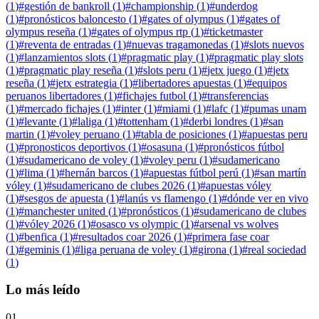
(
1
)
#
gestión de bankroll
(
1
)
#
championship
(
1
)
#
underdog
(
1
)
#
pronósticos baloncesto
(
1
)
#
gates of olympus
(
1
)
#
gates of
olympus reseña
(
1
)
#
gates of olympus rtp
(
1
)
#
ticketmaster
(
1
)
#
reventa de entradas
(
1
)
#
nuevas tragamonedas
(
1
)
#
slots nuevos
(
1
)
#
lanzamientos slots
(
1
)
#
pragmatic play
(
1
)
#
pragmatic play slots
(
1
)
#
pragmatic play reseña
(
1
)
#
slots peru
(
1
)
#
jetx juego
(
1
)
#
jetx
reseña
(
1
)
#
jetx estrategia
(
1
)
#
libertadores apuestas
(
1
)
#
equipos
peruanos libertadores
(
1
)
#
fichajes futbol
(
1
)
#
transferencias
(
1
)
#
mercado fichajes
(
1
)
#
inter
(
1
)
#
miami
(
1
)
#
lafc
(
1
)
#
pumas unam
(
1
)
#
levante
(
1
)
#
laliga
(
1
)
#
tottenham
(
1
)
#
derbi londres
(
1
)
#
san
martin
(
1
)
#
voley peruano
(
1
)
#
tabla de posiciones
(
1
)
#
apuestas peru
(
1
)
#
pronosticos deportivos
(
1
)
#
osasuna
(
1
)
#
pronósticos fútbol
(
1
)
#
sudamericano de voley
(
1
)
#
voley peru
(
1
)
#
sudamericano
(
1
)
#
lima
(
1
)
#
hernán barcos
(
1
)
#
apuestas fútbol perú
(
1
)
#
san martín
vóley
(
1
)
#
sudamericano de clubes 2026
(
1
)
#
apuestas vóley
(
1
)
#
sesgos de apuesta
(
1
)
#
lanús vs flamengo
(
1
)
#
dónde ver en vivo
(
1
)
#
manchester united
(
1
)
#
pronósticos
(
1
)
#
sudamericano de clubes
(
1
)
#
vóley 2026
(
1
)
#
osasco vs olympic
(
1
)
#
arsenal vs wolves
(
1
)
#
benfica
(
1
)
#
resultados coar 2026
(
1
)
#
primera fase coar
(
1
)
#
geminis
(
1
)
#
liga peruana de voley
(
1
)
#
girona
(
1
)
#
real sociedad
(
1
)
Lo más leído
01