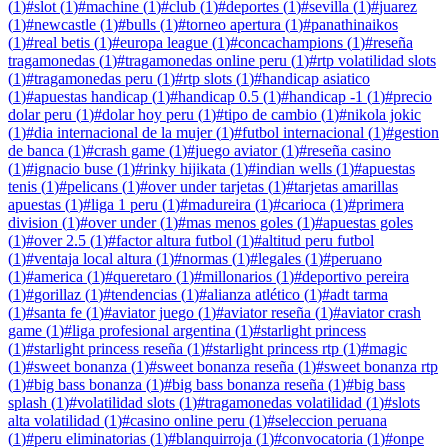
(
1
)
#
slot
(
1
)
#
machine
(
1
)
#
club
(
1
)
#
deportes
(
1
)
#
sevilla
(
1
)
#
juarez
(
1
)
#
newcastle
(
1
)
#
bulls
(
1
)
#
torneo apertura
(
1
)
#
panathinaikos
(
1
)
#
real betis
(
1
)
#
europa league
(
1
)
#
concachampions
(
1
)
#
reseña
tragamonedas
(
1
)
#
tragamonedas online peru
(
1
)
#
rtp volatilidad slots
(
1
)
#
tragamonedas peru
(
1
)
#
rtp slots
(
1
)
#
handicap asiatico
(
1
)
#
apuestas handicap
(
1
)
#
handicap 0.5
(
1
)
#
handicap -1
(
1
)
#
precio
dolar peru
(
1
)
#
dolar hoy peru
(
1
)
#
tipo de cambio
(
1
)
#
nikola jokic
(
1
)
#
dia internacional de la mujer
(
1
)
#
futbol internacional
(
1
)
#
gestion
de banca
(
1
)
#
crash game
(
1
)
#
juego aviator
(
1
)
#
reseña casino
(
1
)
#
ignacio buse
(
1
)
#
rinky hijikata
(
1
)
#
indian wells
(
1
)
#
apuestas
tenis
(
1
)
#
pelicans
(
1
)
#
over under tarjetas
(
1
)
#
tarjetas amarillas
apuestas
(
1
)
#
liga 1 peru
(
1
)
#
madureira
(
1
)
#
carioca
(
1
)
#
primera
division
(
1
)
#
over under
(
1
)
#
mas menos goles
(
1
)
#
apuestas goles
(
1
)
#
over 2.5
(
1
)
#
factor altura futbol
(
1
)
#
altitud peru futbol
(
1
)
#
ventaja local altura
(
1
)
#
normas
(
1
)
#
legales
(
1
)
#
peruano
(
1
)
#
america
(
1
)
#
queretaro
(
1
)
#
millonarios
(
1
)
#
deportivo pereira
(
1
)
#
gorillaz
(
1
)
#
tendencias
(
1
)
#
alianza atlético
(
1
)
#
adt tarma
(
1
)
#
santa fe
(
1
)
#
aviator juego
(
1
)
#
aviator reseña
(
1
)
#
aviator crash
game
(
1
)
#
liga profesional argentina
(
1
)
#
starlight princess
(
1
)
#
starlight princess reseña
(
1
)
#
starlight princess rtp
(
1
)
#
magic
(
1
)
#
sweet bonanza
(
1
)
#
sweet bonanza reseña
(
1
)
#
sweet bonanza rtp
(
1
)
#
big bass bonanza
(
1
)
#
big bass bonanza reseña
(
1
)
#
big bass
splash
(
1
)
#
volatilidad slots
(
1
)
#
tragamonedas volatilidad
(
1
)
#
slots
alta volatilidad
(
1
)
#
casino online peru
(
1
)
#
seleccion peruana
(
1
)
#
peru eliminatorias
(
1
)
#
blanquirroja
(
1
)
#
convocatoria
(
1
)
#
onpe