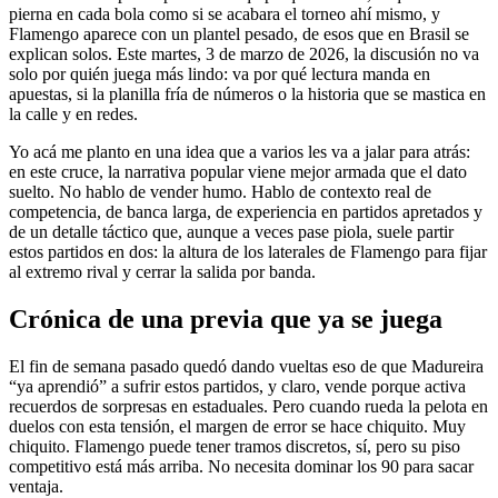
pierna en cada bola como si se acabara el torneo ahí mismo, y
Flamengo aparece con un plantel pesado, de esos que en Brasil se
explican solos. Este martes, 3 de marzo de 2026, la discusión no va
solo por quién juega más lindo: va por qué lectura manda en
apuestas, si la planilla fría de números o la historia que se mastica en
la calle y en redes.
Yo acá me planto en una idea que a varios les va a jalar para atrás:
en este cruce, la narrativa popular viene mejor armada que el dato
suelto. No hablo de vender humo. Hablo de contexto real de
competencia, de banca larga, de experiencia en partidos apretados y
de un detalle táctico que, aunque a veces pase piola, suele partir
estos partidos en dos: la altura de los laterales de Flamengo para fijar
al extremo rival y cerrar la salida por banda.
Crónica de una previa que ya se juega
El fin de semana pasado quedó dando vueltas eso de que Madureira
“ya aprendió” a sufrir estos partidos, y claro, vende porque activa
recuerdos de sorpresas en estaduales. Pero cuando rueda la pelota en
duelos con esta tensión, el margen de error se hace chiquito. Muy
chiquito. Flamengo puede tener tramos discretos, sí, pero su piso
competitivo está más arriba. No necesita dominar los 90 para sacar
ventaja.