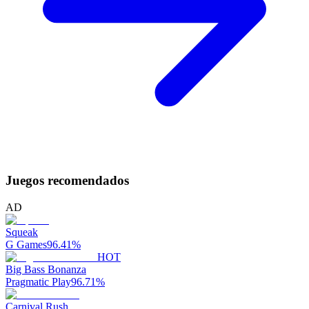
Juegos recomendados
AD
Squeak
G Games
96.41
%
HOT
Big Bass Bonanza
Pragmatic Play
96.71
%
Carnival Rush