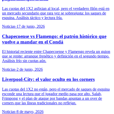
Las cuotas del 1X2 asfixian al local, pero el verdadero filón está en
un mercado secundario que rara vez se sobreajusta: los saques de
esquina. Análisis táctico y lectura fría.
Noticias
·
17 de junio, 2026
Chapecoense vs Flamengo: el patrón histórico que
vuelve a mandar en el Condá
El historial reciente entre Chapecoense y Flamengo revela un guion
que se repite: arranque frenético y definición en el segundo tiempo.
Análisis frío sin cuotas aún.
Noticias
·
2 de junio, 2026
Liverpool-City: el valor oculto en los corners
Las cuotas del 1X2 no están, pero el mercado de saques de esquina
esconde una lectura que el jugador medio pasa por alto. Salah,
Frimpong y el plan de ataque por bandas apuntan a un over de
corners que las líneas tradicionales no reflejan.
Noticias
·
8 de mayo, 2026