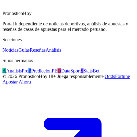
PronosticoHoy
Portal independiente de noticias deportivas, análisis de apuestas y
reseñas de casas de apuestas para el mercado peruano.
Secciones
Noticias
Guías
Reseñas
Análisis
Sitios hermanos
A
AnalisisPro
P
PrediccionPE
D
DataSport
S
StatsBet
©
2026
PronosticoHoy
|
18+ Juega responsablemente
|
OddsFortune
Apostar Ahora