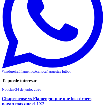
#
madureira
#
flamengo
#
carioca
#
apuestas futbol
Te puede interesar
Noticias
·
24 de junio, 2026
Chapecoense vs Flamengo: por qué los córners
pagan más que el 1X2