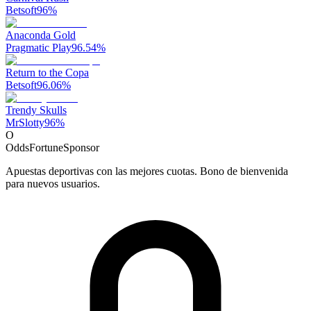
Betsoft
96
%
Anaconda Gold
Pragmatic Play
96.54
%
Return to the Copa
Betsoft
96.06
%
Trendy Skulls
MrSlotty
96
%
O
OddsFortune
Sponsor
Apuestas deportivas con las mejores cuotas. Bono de bienvenida
para nuevos usuarios.