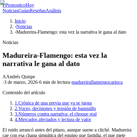
P
PronosticoHoy
Noticias
Guías
Reseñas
Análisis
Inicio
›
Noticias
›
Madureira-Flamengo: esta vez la narrativa le gana al dato
Noticias
Madureira-Flamengo: esta vez la
narrativa le gana al dato
A
Andrés Quispe
·
3 de marzo, 2026
·
6 min
de lectura
·
madureira
flamengo
carioca
Contenido del artículo
1.
Crónica de una previa que ya se juega
2.
Voces, decisiones y tensión de banquillo
3.
Números contra narrativa: el choque real
4.
Mercados afectados y lectura de valor
El ruido arrancó antes del pitazo, aunque suene a cliché. Madureira
cae con esa chapa simpática del equipo que fastidia, el que mete