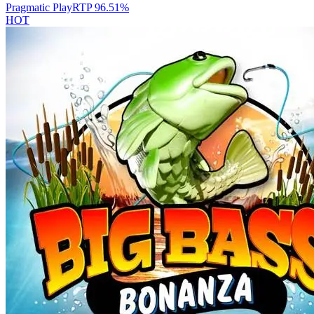
Pragmatic Play
RTP
96.51
%
HOT