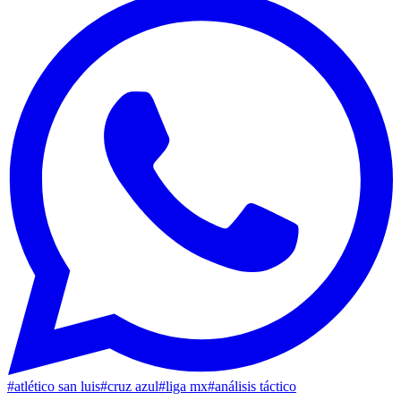
#
atlético san luis
#
cruz azul
#
liga mx
#
análisis táctico