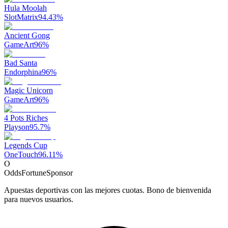
Hula Moolah
SlotMatrix
94.43
%
Ancient Gong
GameArt
96
%
Bad Santa
Endorphina
96
%
Magic Unicorn
GameArt
96
%
4 Pots Riches
Playson
95.7
%
Legends Cup
OneTouch
96.11
%
O
OddsFortune
Sponsor
Apuestas deportivas con las mejores cuotas. Bono de bienvenida
para nuevos usuarios.