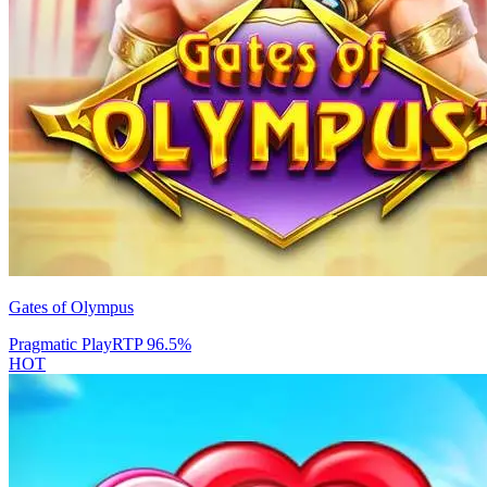
Gates of Olympus
Pragmatic Play
RTP
96.5
%
HOT