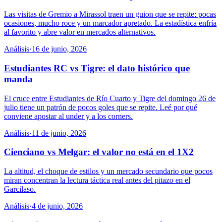
Las visitas de Gremio a Mirassol traen un guion que se repite: pocas
ocasiones, mucho roce y un marcador apretado. La estadística enfría
al favorito y abre valor en mercados alternativos.
Análisis
·
16 de junio, 2026
Estudiantes RC vs Tigre: el dato histórico que
manda
El cruce entre Estudiantes de Río Cuarto y Tigre del domingo 26 de
julio tiene un patrón de pocos goles que se repite. Leé por qué
conviene apostar al under y a los corners.
Análisis
·
11 de junio, 2026
Cienciano vs Melgar: el valor no está en el 1X2
La altitud, el choque de estilos y un mercado secundario que pocos
miran concentran la lectura táctica real antes del pitazo en el
Garcilaso.
Análisis
·
4 de junio, 2026