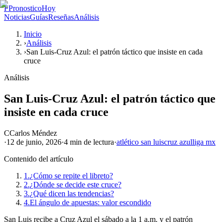
P
PronosticoHoy
Noticias
Guías
Reseñas
Análisis
Inicio
›
Análisis
›
San Luis-Cruz Azul: el patrón táctico que insiste en cada
cruce
Análisis
San Luis-Cruz Azul: el patrón táctico que
insiste en cada cruce
C
Carlos Méndez
·
12 de junio, 2026
·
4 min
de lectura
·
atlético san luis
cruz azul
liga mx
Contenido del artículo
1.
¿Cómo se repite el libreto?
2.
¿Dónde se decide este cruce?
3.
¿Qué dicen las tendencias?
4.
El ángulo de apuestas: valor escondido
San Luis recibe a Cruz Azul el sábado a la 1 a.m. y el patrón