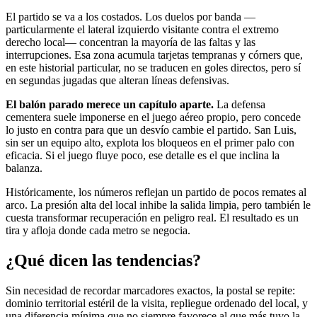
El partido se va a los costados. Los duelos por banda —
particularmente el lateral izquierdo visitante contra el extremo
derecho local— concentran la mayoría de las faltas y las
interrupciones. Esa zona acumula tarjetas tempranas y córners que,
en este historial particular, no se traducen en goles directos, pero sí
en segundas jugadas que alteran líneas defensivas.
El balón parado merece un capítulo aparte.
La defensa
cementera suele imponerse en el juego aéreo propio, pero concede
lo justo en contra para que un desvío cambie el partido. San Luis,
sin ser un equipo alto, explota los bloqueos en el primer palo con
eficacia. Si el juego fluye poco, ese detalle es el que inclina la
balanza.
Históricamente, los números reflejan un partido de pocos remates al
arco. La presión alta del local inhibe la salida limpia, pero también le
cuesta transformar recuperación en peligro real. El resultado es un
tira y afloja donde cada metro se negocia.
¿Qué dicen las tendencias?
Sin necesidad de recordar marcadores exactos, la postal se repite:
dominio territorial estéril de la visita, repliegue ordenado del local, y
una diferencia mínima que no siempre favorece al que más tuvo la