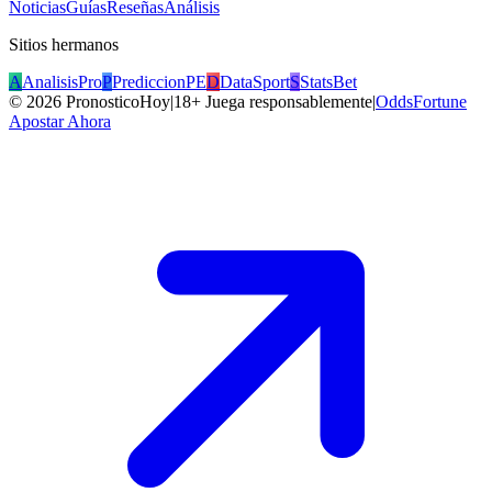
Noticias
Guías
Reseñas
Análisis
Sitios hermanos
A
AnalisisPro
P
PrediccionPE
D
DataSport
S
StatsBet
©
2026
PronosticoHoy
|
18+ Juega responsablemente
|
OddsFortune
Apostar Ahora