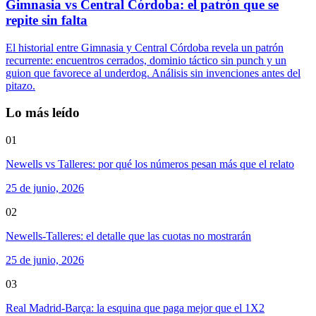
Gimnasia vs Central Córdoba: el patrón que se
repite sin falta
El historial entre Gimnasia y Central Córdoba revela un patrón
recurrente: encuentros cerrados, dominio táctico sin punch y un
guion que favorece al underdog. Análisis sin invenciones antes del
pitazo.
Lo más leído
01
Newells vs Talleres: por qué los números pesan más que el relato
25 de junio, 2026
02
Newells-Talleres: el detalle que las cuotas no mostrarán
25 de junio, 2026
03
Real Madrid-Barça: la esquina que paga mejor que el 1X2