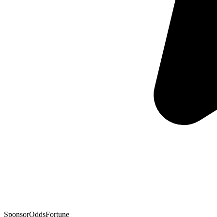
Sponsor
OddsFortune