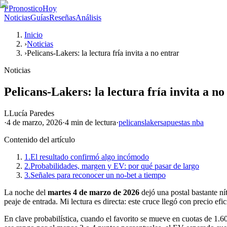
P
PronosticoHoy
Noticias
Guías
Reseñas
Análisis
Inicio
›
Noticias
›
Pelicans-Lakers: la lectura fría invita a no entrar
Noticias
Pelicans-Lakers: la lectura fría invita a no
L
Lucía Paredes
·
4 de marzo, 2026
·
4 min
de lectura
·
pelicans
lakers
apuestas nba
Contenido del artículo
1.
El resultado confirmó algo incómodo
2.
Probabilidades, margen y EV: por qué pasar de largo
3.
Señales para reconocer un no-bet a tiempo
La noche del
martes 4 de marzo de 2026
dejó una postal bastante nít
peaje de entrada. Mi lectura es directa: este cruce llegó con precio efic
En clave probabilística, cuando el favorito se mueve en cuotas de 1.6