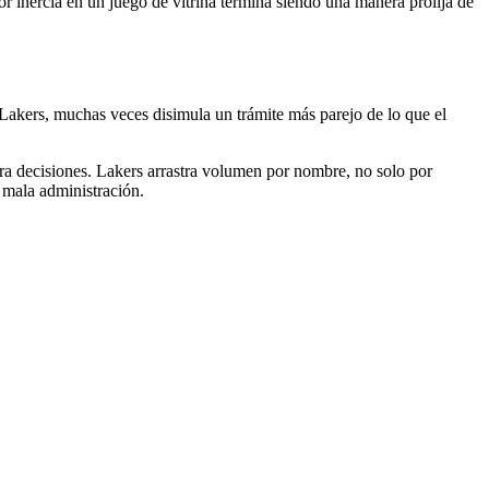
r inercia en un juego de vitrina termina siendo una manera prolija de
 Lakers, muchas veces disimula un trámite más parejo de lo que el
era decisiones. Lakers arrastra volumen por nombre, no solo por
s mala administración.