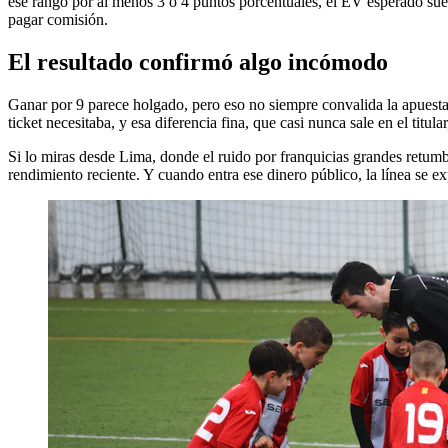
ese rango por al menos 3 o 4 puntos porcentuales, el EV esperado suel
pagar comisión.
El resultado confirmó algo incómodo
Ganar por 9 parece holgado, pero eso no siempre convalida la apuesta 
ticket necesitaba, y esa diferencia fina, que casi nunca sale en el titul
Si lo miras desde Lima, donde el ruido por franquicias grandes retumb
rendimiento reciente. Y cuando entra ese dinero público, la línea se ex