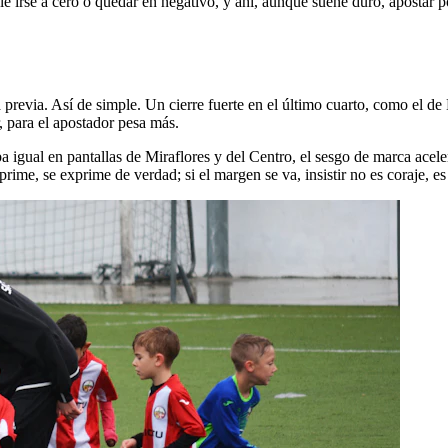
e irse a cero o quedar en negativo, y ahí, aunque suene duro, apostar po
previa. Así de simple. Un cierre fuerte en el último cuarto, como el de
ar, para el apostador pesa más.
a igual en pantallas de Miraflores y del Centro, el sesgo de marca acel
prime, se exprime de verdad; si el margen se va, insistir no es coraje, e