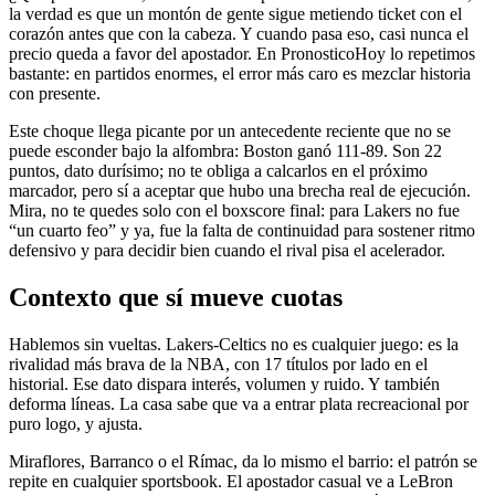
la verdad es que un montón de gente sigue metiendo ticket con el
corazón antes que con la cabeza. Y cuando pasa eso, casi nunca el
precio queda a favor del apostador. En PronosticoHoy lo repetimos
bastante: en partidos enormes, el error más caro es mezclar historia
con presente.
Este choque llega picante por un antecedente reciente que no se
puede esconder bajo la alfombra: Boston ganó 111-89. Son 22
puntos, dato durísimo; no te obliga a calcarlos en el próximo
marcador, pero sí a aceptar que hubo una brecha real de ejecución.
Mira, no te quedes solo con el boxscore final: para Lakers no fue
“un cuarto feo” y ya, fue la falta de continuidad para sostener ritmo
defensivo y para decidir bien cuando el rival pisa el acelerador.
Contexto que sí mueve cuotas
Hablemos sin vueltas. Lakers-Celtics no es cualquier juego: es la
rivalidad más brava de la NBA, con 17 títulos por lado en el
historial. Ese dato dispara interés, volumen y ruido. Y también
deforma líneas. La casa sabe que va a entrar plata recreacional por
puro logo, y ajusta.
Miraflores, Barranco o el Rímac, da lo mismo el barrio: el patrón se
repite en cualquier sportsbook. El apostador casual ve a LeBron