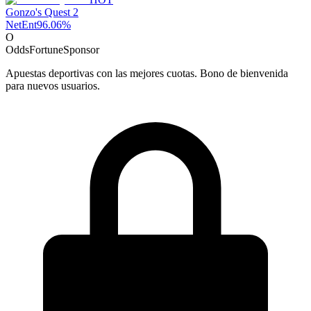
Gonzo's Quest 2
NetEnt
96.06
%
O
OddsFortune
Sponsor
Apuestas deportivas con las mejores cuotas. Bono de bienvenida
para nuevos usuarios.