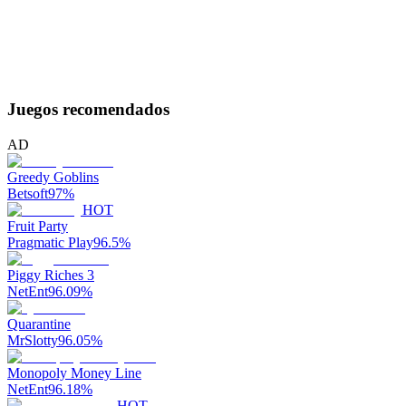
Juegos recomendados
AD
Greedy Goblins
Betsoft
97
%
HOT
Fruit Party
Pragmatic Play
96.5
%
Piggy Riches 3
NetEnt
96.09
%
Quarantine
MrSlotty
96.05
%
Monopoly Money Line
NetEnt
96.18
%
HOT