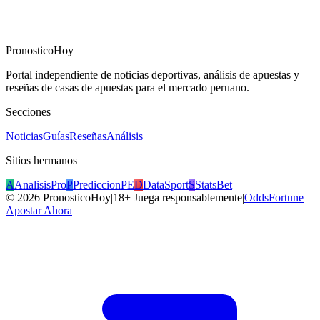
PronosticoHoy
Portal independiente de noticias deportivas, análisis de apuestas y
reseñas de casas de apuestas para el mercado peruano.
Secciones
Noticias
Guías
Reseñas
Análisis
Sitios hermanos
A
AnalisisPro
P
PrediccionPE
D
DataSport
S
StatsBet
©
2026
PronosticoHoy
|
18+ Juega responsablemente
|
OddsFortune
Apostar Ahora