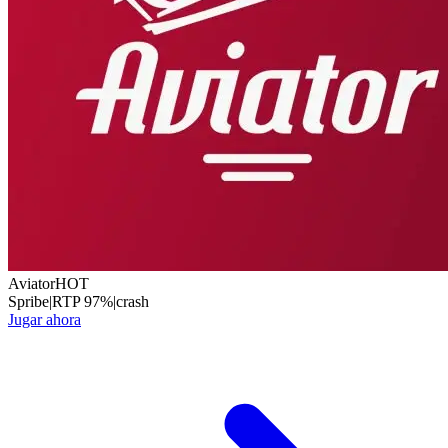
Aviator
HOT
Spribe
|
RTP
97
%
|
crash
Jugar ahora