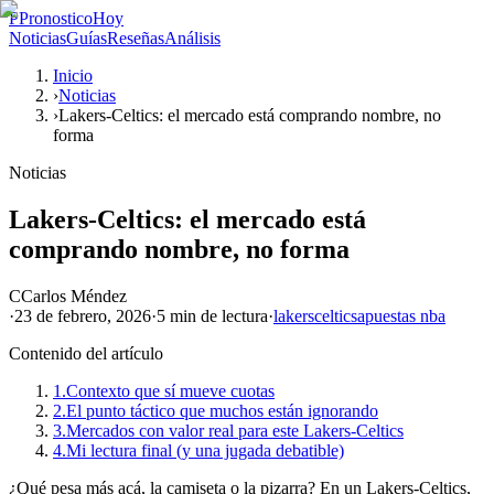
P
PronosticoHoy
Noticias
Guías
Reseñas
Análisis
Inicio
›
Noticias
›
Lakers-Celtics: el mercado está comprando nombre, no
forma
Noticias
Lakers-Celtics: el mercado está
comprando nombre, no forma
C
Carlos Méndez
·
23 de febrero, 2026
·
5 min
de lectura
·
lakers
celtics
apuestas nba
Contenido del artículo
1.
Contexto que sí mueve cuotas
2.
El punto táctico que muchos están ignorando
3.
Mercados con valor real para este Lakers-Celtics
4.
Mi lectura final (y una jugada debatible)
¿Qué pesa más acá, la camiseta o la pizarra? En un Lakers-Celtics,