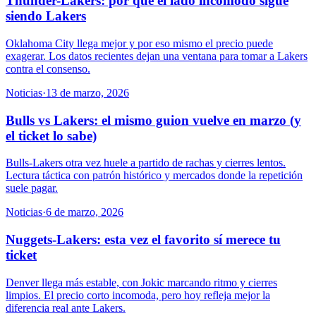
Thunder-Lakers: por qué el lado incómodo sigue
siendo Lakers
Oklahoma City llega mejor y por eso mismo el precio puede
exagerar. Los datos recientes dejan una ventana para tomar a Lakers
contra el consenso.
Noticias
·
13 de marzo, 2026
Bulls vs Lakers: el mismo guion vuelve en marzo (y
el ticket lo sabe)
Bulls-Lakers otra vez huele a partido de rachas y cierres lentos.
Lectura táctica con patrón histórico y mercados donde la repetición
suele pagar.
Noticias
·
6 de marzo, 2026
Nuggets-Lakers: esta vez el favorito sí merece tu
ticket
Denver llega más estable, con Jokic marcando ritmo y cierres
limpios. El precio corto incomoda, pero hoy refleja mejor la
diferencia real ante Lakers.