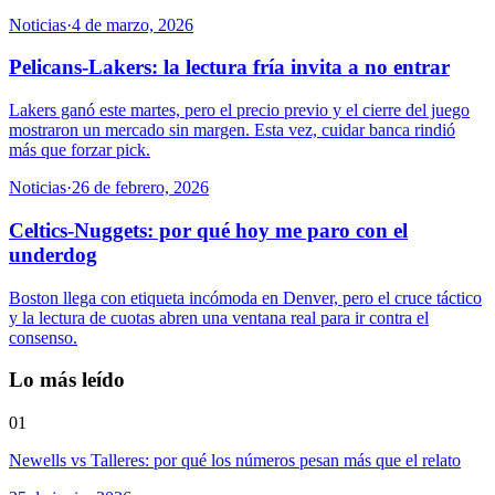
Noticias
·
4 de marzo, 2026
Pelicans-Lakers: la lectura fría invita a no entrar
Lakers ganó este martes, pero el precio previo y el cierre del juego
mostraron un mercado sin margen. Esta vez, cuidar banca rindió
más que forzar pick.
Noticias
·
26 de febrero, 2026
Celtics-Nuggets: por qué hoy me paro con el
underdog
Boston llega con etiqueta incómoda en Denver, pero el cruce táctico
y la lectura de cuotas abren una ventana real para ir contra el
consenso.
Lo más leído
01
Newells vs Talleres: por qué los números pesan más que el relato