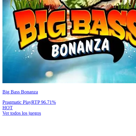
Big Bass Bonanza
Pragmatic Play
RTP
96.71
%
HOT
Ver todos los juegos