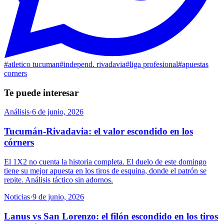
#
atletico tucuman
#
independ. rivadavia
#
liga profesional
#
apuestas
corners
Te puede interesar
Análisis
·
6 de junio, 2026
Tucumán-Rivadavia: el valor escondido en los
córners
El 1X2 no cuenta la historia completa. El duelo de este domingo
tiene su mejor apuesta en los tiros de esquina, donde el patrón se
repite. Análisis táctico sin adornos.
Noticias
·
9 de junio, 2026
Lanus vs San Lorenzo: el filón escondido en los tiros