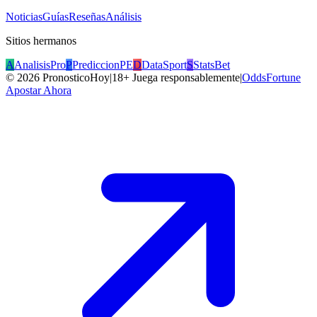
Noticias
Guías
Reseñas
Análisis
Sitios hermanos
A
AnalisisPro
P
PrediccionPE
D
DataSport
S
StatsBet
©
2026
PronosticoHoy
|
18+ Juega responsablemente
|
OddsFortune
Apostar Ahora