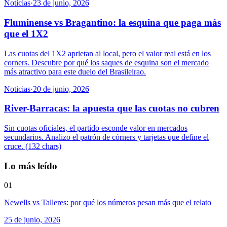
Noticias
·
23 de junio, 2026
Fluminense vs Bragantino: la esquina que paga más
que el 1X2
Las cuotas del 1X2 aprietan al local, pero el valor real está en los
corners. Descubre por qué los saques de esquina son el mercado
más atractivo para este duelo del Brasileirao.
Noticias
·
20 de junio, 2026
River-Barracas: la apuesta que las cuotas no cubren
Sin cuotas oficiales, el partido esconde valor en mercados
secundarios. Analizo el patrón de córners y tarjetas que define el
cruce. (132 chars)
Lo más leído
01
Newells vs Talleres: por qué los números pesan más que el relato
25 de junio, 2026