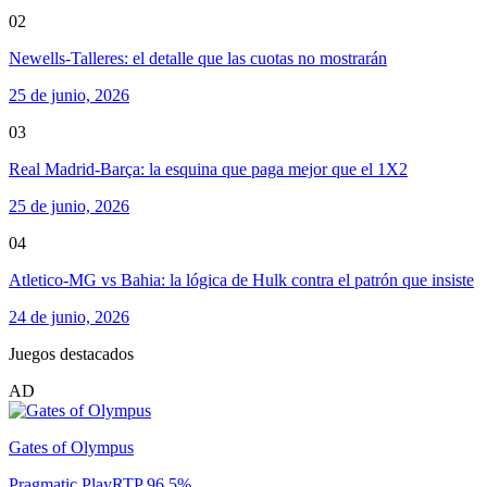
02
Newells-Talleres: el detalle que las cuotas no mostrarán
25 de junio, 2026
03
Real Madrid-Barça: la esquina que paga mejor que el 1X2
25 de junio, 2026
04
Atletico-MG vs Bahia: la lógica de Hulk contra el patrón que insiste
24 de junio, 2026
Juegos destacados
AD
Gates of Olympus
Pragmatic Play
RTP
96.5
%