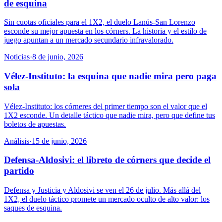
de esquina
Sin cuotas oficiales para el 1X2, el duelo Lanús-San Lorenzo
esconde su mejor apuesta en los córners. La historia y el estilo de
juego apuntan a un mercado secundario infravalorado.
Noticias
·
8 de junio, 2026
Vélez-Instituto: la esquina que nadie mira pero paga
sola
Vélez-Instituto: los córneres del primer tiempo son el valor que el
1X2 esconde. Un detalle táctico que nadie mira, pero que define tus
boletos de apuestas.
Análisis
·
15 de junio, 2026
Defensa-Aldosivi: el libreto de córners que decide el
partido
Defensa y Justicia y Aldosivi se ven el 26 de julio. Más allá del
1X2, el duelo táctico promete un mercado oculto de alto valor: los
saques de esquina.