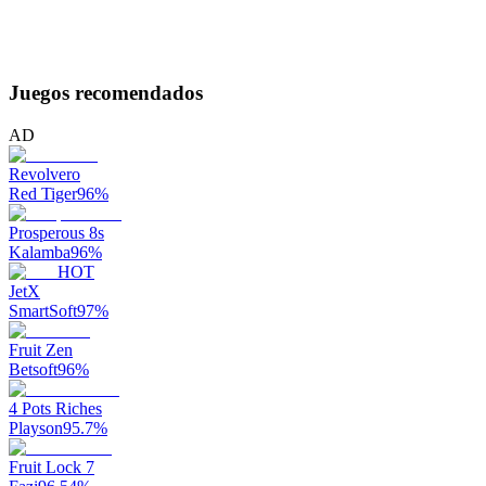
Juegos recomendados
AD
Revolvero
Red Tiger
96
%
Prosperous 8s
Kalamba
96
%
HOT
JetX
SmartSoft
97
%
Fruit Zen
Betsoft
96
%
4 Pots Riches
Playson
95.7
%
Fruit Lock 7