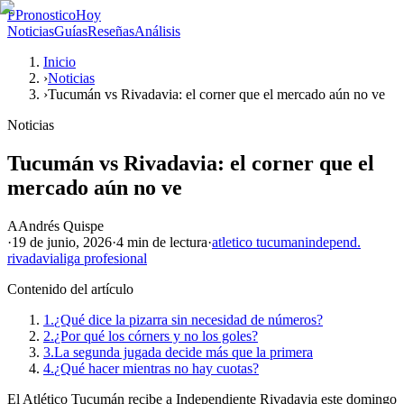
P
PronosticoHoy
Noticias
Guías
Reseñas
Análisis
Inicio
›
Noticias
›
Tucumán vs Rivadavia: el corner que el mercado aún no ve
Noticias
Tucumán vs Rivadavia: el corner que el
mercado aún no ve
A
Andrés Quispe
·
19 de junio, 2026
·
4 min
de lectura
·
atletico tucuman
independ.
rivadavia
liga profesional
Contenido del artículo
1.
¿Qué dice la pizarra sin necesidad de números?
2.
¿Por qué los córners y no los goles?
3.
La segunda jugada decide más que la primera
4.
¿Qué hacer mientras no hay cuotas?
El Atlético Tucumán recibe a Independiente Rivadavia este domingo