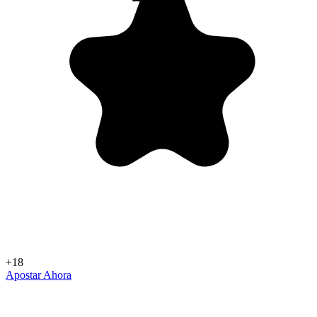
+18
Apostar Ahora