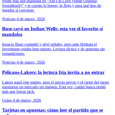
Probé esta slot inspirada en “Am I in Love (Shine Original
Soundtrack)” y te cuento lo bueno, lo flojo y para qué tipo de
jugador sí conviene.
Noticias
·
4 de marzo, 2026
Buse cayó en Indian Wells: esta vez el favorito sí
mandaba
Ignacio Buse compitió y dejó señales, pero ante Hijikata el
favoritismo estaba bien puesto. Lectura táctica y de apuestas sin
romanticismo.
Noticias
·
4 de marzo, 2026
Pelicans-Lakers: la lectura fría invita a no entrar
Lakers ganó este martes, pero el precio previo y el cierre del juego
mostraron un mercado sin margen. Esta vez, cuidar banca rindió
más que forzar pick.
Guías
·
4 de marzo, 2026
Tarjetas en apuestas: cómo leer el partido que se