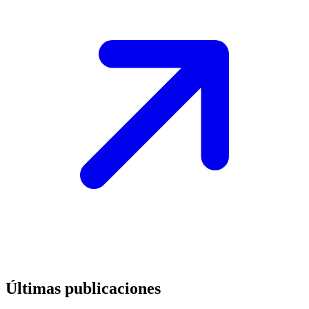
Últimas publicaciones