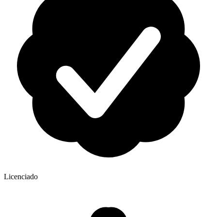
Licenciado