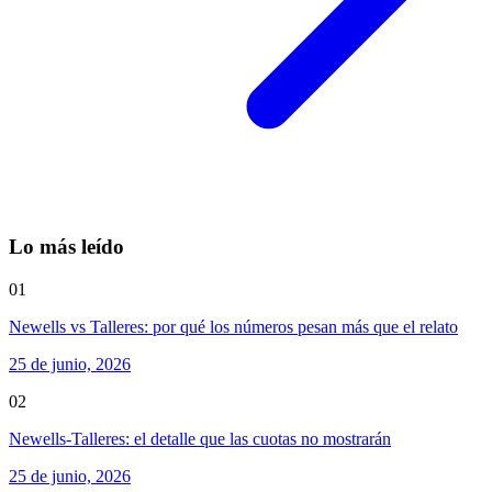
Lo más leído
01
Newells vs Talleres: por qué los números pesan más que el relato
25 de junio, 2026
02
Newells-Talleres: el detalle que las cuotas no mostrarán
25 de junio, 2026