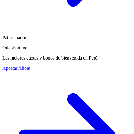
Patrocinador
OddsFortune
Las mejores cuotas y bonos de bienvenida en Perú.
Apostar Ahora