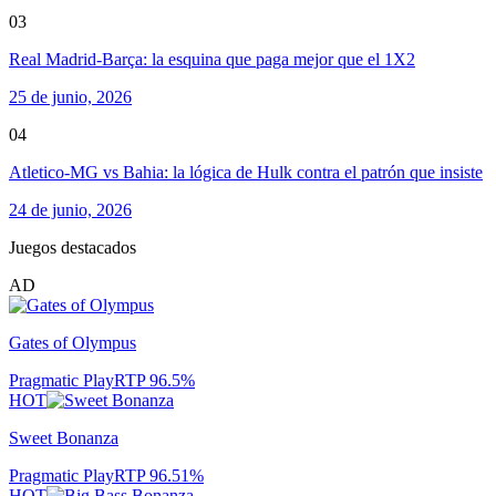
03
Real Madrid-Barça: la esquina que paga mejor que el 1X2
25 de junio, 2026
04
Atletico-MG vs Bahia: la lógica de Hulk contra el patrón que insiste
24 de junio, 2026
Juegos destacados
AD
Gates of Olympus
Pragmatic Play
RTP
96.5
%
HOT
Sweet Bonanza
Pragmatic Play
RTP
96.51
%
HOT