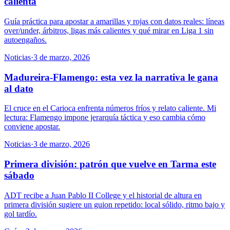
calienta
Guía práctica para apostar a amarillas y rojas con datos reales: líneas
over/under, árbitros, ligas más calientes y qué mirar en Liga 1 sin
autoengaños.
Noticias
·
3 de marzo, 2026
Madureira-Flamengo: esta vez la narrativa le gana
al dato
El cruce en el Carioca enfrenta números fríos y relato caliente. Mi
lectura: Flamengo impone jerarquía táctica y eso cambia cómo
conviene apostar.
Noticias
·
3 de marzo, 2026
Primera división: patrón que vuelve en Tarma este
sábado
ADT recibe a Juan Pablo II College y el historial de altura en
primera división sugiere un guion repetido: local sólido, ritmo bajo y
gol tardío.