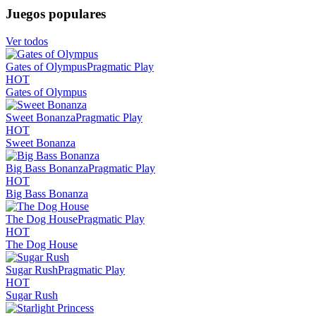
Juegos populares
Ver todos
Gates of Olympus
Pragmatic Play
HOT
Gates of Olympus
Sweet Bonanza
Pragmatic Play
HOT
Sweet Bonanza
Big Bass Bonanza
Pragmatic Play
HOT
Big Bass Bonanza
The Dog House
Pragmatic Play
HOT
The Dog House
Sugar Rush
Pragmatic Play
HOT
Sugar Rush