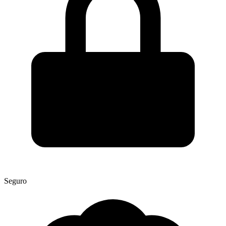
Seguro