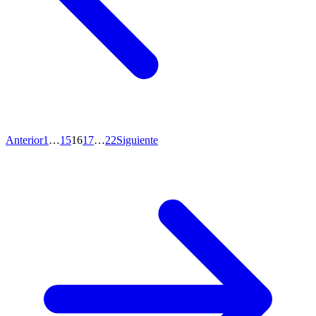
Anterior
1
…
15
16
17
…
22
Siguiente