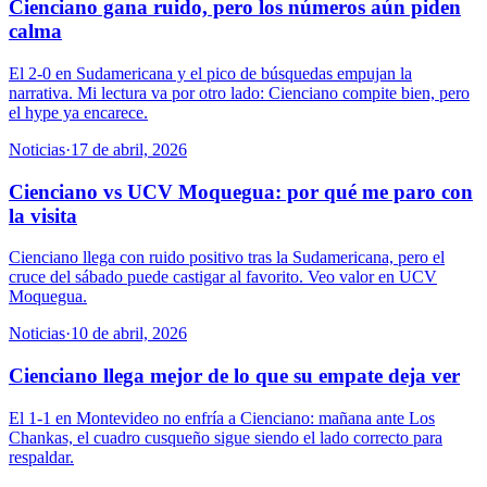
Cienciano gana ruido, pero los números aún piden
calma
El 2-0 en Sudamericana y el pico de búsquedas empujan la
narrativa. Mi lectura va por otro lado: Cienciano compite bien, pero
el hype ya encarece.
Noticias
·
17 de abril, 2026
Cienciano vs UCV Moquegua: por qué me paro con
la visita
Cienciano llega con ruido positivo tras la Sudamericana, pero el
cruce del sábado puede castigar al favorito. Veo valor en UCV
Moquegua.
Noticias
·
10 de abril, 2026
Cienciano llega mejor de lo que su empate deja ver
El 1-1 en Montevideo no enfría a Cienciano: mañana ante Los
Chankas, el cuadro cusqueño sigue siendo el lado correcto para
respaldar.