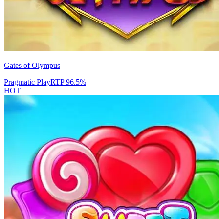
Gates of Olympus
Pragmatic Play
RTP
96.5
%
HOT