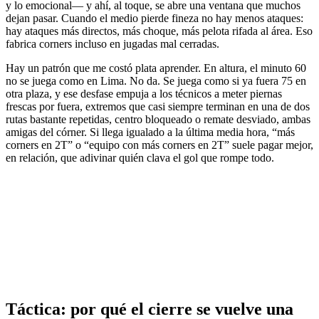
y lo emocional— y ahí, al toque, se abre una ventana que muchos
dejan pasar. Cuando el medio pierde fineza no hay menos ataques:
hay ataques más directos, más choque, más pelota rifada al área. Eso
fabrica corners incluso en jugadas mal cerradas.
Hay un patrón que me costó plata aprender. En altura, el minuto 60
no se juega como en Lima. No da. Se juega como si ya fuera 75 en
otra plaza, y ese desfase empuja a los técnicos a meter piernas
frescas por fuera, extremos que casi siempre terminan en una de dos
rutas bastante repetidas, centro bloqueado o remate desviado, ambas
amigas del córner. Si llega igualado a la última media hora, “más
corners en 2T” o “equipo con más corners en 2T” suele pagar mejor,
en relación, que adivinar quién clava el gol que rompe todo.
Táctica: por qué el cierre se vuelve una