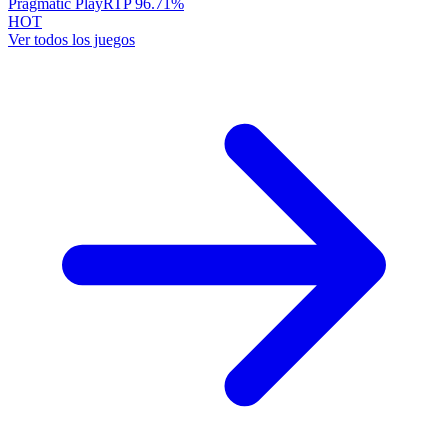
Pragmatic Play
RTP
96.71
%
HOT
Ver todos los juegos