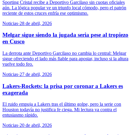
Sporting Cristal recibe a Deportivo Garcilaso sin cuotas oficiales
aún. La lógica popular ve un triunfo local cómodo, pero el patrón
reciente de estos cruces enfría ese optimismo.
Noticias
·
28 de abril, 2026
Melgar sigue siendo la jugada seria pese al tropiezo
en Cusco
La derrota ante Deportivo Garcilaso no cambia lo central: Melgar
sigue ofreciendo el lado más fiable para apostar, incluso si la altura
vuelve todo feo.
Noticias
·
27 de abril, 2026
Lakers-Rockets: la prisa por coronar a Lakers es
exagerada
El ruido empuja a Lakers tras el último golpe, pero la serie con
Houston todavía no justifica fe ciega. Mi lectura va contra el
entusiasmo rápido.
Noticias
·
20 de abril, 2026