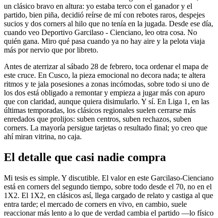
un clásico bravo en altura: yo estaba terco con el ganador y el
partido, bien piña, decidió reírse de mí con rebotes raros, despejes
sucios y dos corners al hilo que no tenía en la jugada. Desde ese día,
cuando veo Deportivo Garcilaso - Cienciano, leo otra cosa. No
quién gana. Miro qué pasa cuando ya no hay aire y la pelota viaja
más por nervio que por libreto.
Antes de aterrizar al sábado 28 de febrero, toca ordenar el mapa de
este cruce. En Cusco, la pieza emocional no decora nada; te altera
ritmos y te jala posesiones a zonas incómodas, sobre todo si uno de
los dos está obligado a remontar y empieza a jugar más con apuro
que con claridad, aunque quiera disimularlo. Y sí. En Liga 1, en las
últimas temporadas, los clásicos regionales suelen cerrarse más
enredados que prolijos: suben centros, suben rechazos, suben
corners. La mayoría persigue tarjetas o resultado final; yo creo que
ahí miran vitrina, no caja.
El detalle que casi nadie compra
Mi tesis es simple. Y discutible. El valor en este Garcilaso-Cienciano
está en corners del segundo tiempo, sobre todo desde el 70, no en el
1X2. El 1X2, en clásicos así, llega cargado de relato y castiga al que
entra tarde; el mercado de corners en vivo, en cambio, suele
reaccionar más lento a lo que de verdad cambia el partido —lo físico