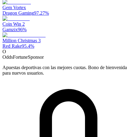
Gem Vortex
Dragon Gaming
97.27
%
Coin Win 2
Gamzix
96
%
Million Christmas 3
Red Rake
95.4
%
O
OddsFortune
Sponsor
Apuestas deportivas con las mejores cuotas. Bono de bienvenida
para nuevos usuarios.