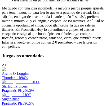
Vista aérea de un partido intenso con tribunas llenas
Me quedo con una idea incómoda: la mayoría pierde porque apuesta
para tener razón, no para leer lo que está pasando de verdad. Este
sábado, en lugar de discutir toda la tarde quién “es más”, prefiero
mirar el minuto 70 y el lenguaje corporal de los laterales. Ahí. Ahí se
cocina la oportunidad chica, poco glamorosa, la que no sale en
titulares. En PronosticoHoy lo aprendimos a golpes: el clásico
cusqueño castiga al que busca épica en el boleto; yo compro
fricción, rebote y córner tardío, sabiendo, claro, que también puede
fallar si el juego se rompe con un 2-0 prematuro y cae la presión
competitiva.
Juegos recomendados
AD
Archie O Loggins
Thunderkick
94
%
HOT
Starlight Princess
Pragmatic Play
96.5
%
HOT
Sugar Rush
Pragmatic Play
96.5
%