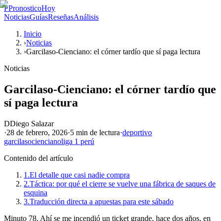
P
PronosticoHoy
Noticias
Guías
Reseñas
Análisis
Inicio
›
Noticias
›
Garcilaso-Cienciano: el córner tardío que sí paga lectura
Noticias
Garcilaso-Cienciano: el córner tardío que
sí paga lectura
D
Diego Salazar
·
28 de febrero, 2026
·
5 min
de lectura
·
deportivo
garcilaso
cienciano
liga 1 perú
Contenido del artículo
1.
El detalle que casi nadie compra
2.
Táctica: por qué el cierre se vuelve una fábrica de saques de
esquina
3.
Traducción directa a apuestas para este sábado
Minuto 78. Ahí se me incendió un ticket grande, hace dos años, en