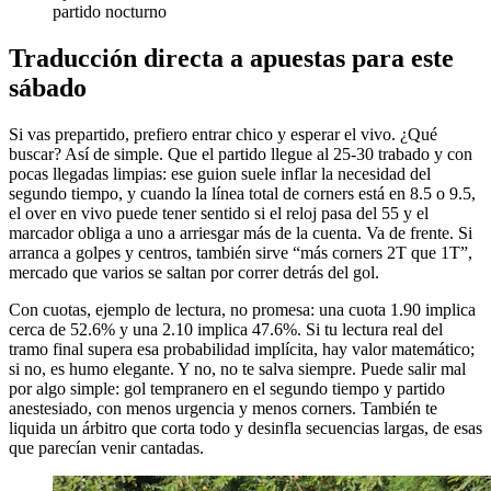
partido nocturno
Traducción directa a apuestas para este
sábado
Si vas prepartido, prefiero entrar chico y esperar el vivo. ¿Qué
buscar? Así de simple. Que el partido llegue al 25-30 trabado y con
pocas llegadas limpias: ese guion suele inflar la necesidad del
segundo tiempo, y cuando la línea total de corners está en 8.5 o 9.5,
el over en vivo puede tener sentido si el reloj pasa del 55 y el
marcador obliga a uno a arriesgar más de la cuenta. Va de frente. Si
arranca a golpes y centros, también sirve “más corners 2T que 1T”,
mercado que varios se saltan por correr detrás del gol.
Con cuotas, ejemplo de lectura, no promesa: una cuota 1.90 implica
cerca de 52.6% y una 2.10 implica 47.6%. Si tu lectura real del
tramo final supera esa probabilidad implícita, hay valor matemático;
si no, es humo elegante. Y no, no te salva siempre. Puede salir mal
por algo simple: gol tempranero en el segundo tiempo y partido
anestesiado, con menos urgencia y menos corners. También te
liquida un árbitro que corta todo y desinfla secuencias largas, de esas
que parecían venir cantadas.