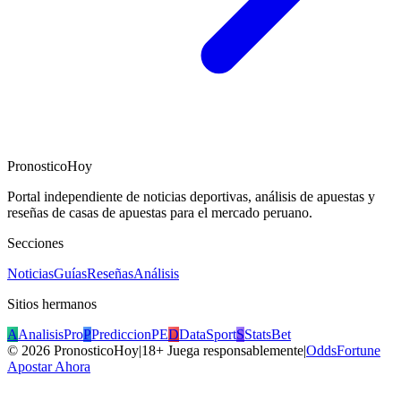
PronosticoHoy
Portal independiente de noticias deportivas, análisis de apuestas y
reseñas de casas de apuestas para el mercado peruano.
Secciones
Noticias
Guías
Reseñas
Análisis
Sitios hermanos
A
AnalisisPro
P
PrediccionPE
D
DataSport
S
StatsBet
©
2026
PronosticoHoy
|
18+ Juega responsablemente
|
OddsFortune
Apostar Ahora