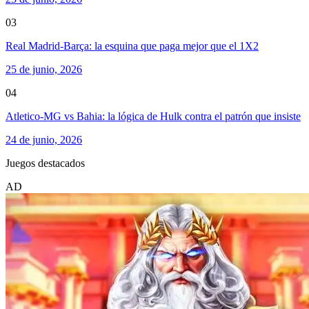
03
Real Madrid-Barça: la esquina que paga mejor que el 1X2
25 de junio, 2026
04
Atletico-MG vs Bahia: la lógica de Hulk contra el patrón que insiste
24 de junio, 2026
Juegos destacados
AD