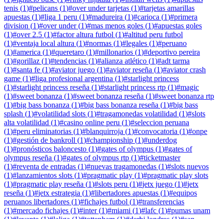
tenis
(
1
)
#
pelicans
(
1
)
#
over under tarjetas
(
1
)
#
tarjetas amarillas
apuestas
(
1
)
#
liga 1 peru
(
1
)
#
madureira
(
1
)
#
carioca
(
1
)
#
primera
division
(
1
)
#
over under
(
1
)
#
mas menos goles
(
1
)
#
apuestas goles
(
1
)
#
over 2.5
(
1
)
#
factor altura futbol
(
1
)
#
altitud peru futbol
(
1
)
#
ventaja local altura
(
1
)
#
normas
(
1
)
#
legales
(
1
)
#
peruano
(
1
)
#
america
(
1
)
#
queretaro
(
1
)
#
millonarios
(
1
)
#
deportivo pereira
(
1
)
#
gorillaz
(
1
)
#
tendencias
(
1
)
#
alianza atlético
(
1
)
#
adt tarma
(
1
)
#
santa fe
(
1
)
#
aviator juego
(
1
)
#
aviator reseña
(
1
)
#
aviator crash
game
(
1
)
#
liga profesional argentina
(
1
)
#
starlight princess
(
1
)
#
starlight princess reseña
(
1
)
#
starlight princess rtp
(
1
)
#
magic
(
1
)
#
sweet bonanza
(
1
)
#
sweet bonanza reseña
(
1
)
#
sweet bonanza rtp
(
1
)
#
big bass bonanza
(
1
)
#
big bass bonanza reseña
(
1
)
#
big bass
splash
(
1
)
#
volatilidad slots
(
1
)
#
tragamonedas volatilidad
(
1
)
#
slots
alta volatilidad
(
1
)
#
casino online peru
(
1
)
#
seleccion peruana
(
1
)
#
peru eliminatorias
(
1
)
#
blanquirroja
(
1
)
#
convocatoria
(
1
)
#
onpe
(
1
)
#
gestión de bankroll
(
1
)
#
championship
(
1
)
#
underdog
(
1
)
#
pronósticos baloncesto
(
1
)
#
gates of olympus
(
1
)
#
gates of
olympus reseña
(
1
)
#
gates of olympus rtp
(
1
)
#
ticketmaster
(
1
)
#
reventa de entradas
(
1
)
#
nuevas tragamonedas
(
1
)
#
slots nuevos
(
1
)
#
lanzamientos slots
(
1
)
#
pragmatic play
(
1
)
#
pragmatic play slots
(
1
)
#
pragmatic play reseña
(
1
)
#
slots peru
(
1
)
#
jetx juego
(
1
)
#
jetx
reseña
(
1
)
#
jetx estrategia
(
1
)
#
libertadores apuestas
(
1
)
#
equipos
peruanos libertadores
(
1
)
#
fichajes futbol
(
1
)
#
transferencias
(
1
)
#
mercado fichajes
(
1
)
#
inter
(
1
)
#
miami
(
1
)
#
lafc
(
1
)
#
pumas unam