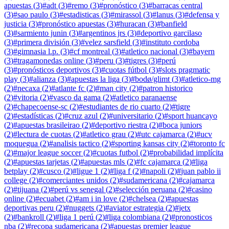
apuestas
(
3
)
#
adt
(
3
)
#
remo
(
3
)
#
pronóstico
(
3
)
#
barracas central
(
3
)
#
sao paulo
(
3
)
#
estadisticas
(
3
)
#
mirassol
(
3
)
#
lanus
(
3
)
#
defensa y
justicia
(
3
)
#
pronóstico apuestas
(
3
)
#
huracan
(
3
)
#
banfield
(
3
)
#
sarmiento junin
(
3
)
#
argentinos jrs
(
3
)
#
deportivo garcilaso
(
3
)
#
primera división
(
3
)
#
velez sarsfield
(
3
)
#
instituto cordoba
(
3
)
#
gimnasia l.p.
(
3
)
#
cf montreal
(
3
)
#
atletico nacional
(
3
)
#
bayern
(
3
)
#
tragamonedas online
(
3
)
#
peru
(
3
)
#
tigres
(
3
)
#
perú
(
3
)
#
pronósticos deportivos
(
3
)
#
cuotas fútbol
(
3
)
#
slots pragmatic
play
(
3
)
#
alianza
(
3
)
#
apuestas la liga
(
3
)
#
bodø/glimt
(
3
)
#
atletico-mg
(
2
)
#
necaxa
(
2
)
#
atlante fc
(
2
)
#
man city
(
2
)
#
patron historico
(
2
)
#
vitoria
(
2
)
#
vasco da gama
(
2
)
#
atletico paranaense
(
2
)
#
chapecoense-sc
(
2
)
#
estudiantes de rio cuarto
(
2
)
#
tigre
(
2
)
#
estadísticas
(
2
)
#
cruz azul
(
2
)
#
universitario
(
2
)
#
sport huancayo
(
2
)
#
apuestas brasileirao
(
2
)
#
deportivo riestra
(
2
)
#
boca juniors
(
2
)
#
lectura de cuotas
(
2
)
#
atletico grau
(
2
)
#
utc cajamarca
(
2
)
#
ucv
moquegua
(
2
)
#
analisis tactico
(
2
)
#
sporting kansas city
(
2
)
#
toronto fc
(
2
)
#
major league soccer
(
2
)
#
cuotas futbol
(
2
)
#
probabilidad implícita
(
2
)
#
apuestas tarjetas
(
2
)
#
apuestas mls
(
2
)
#
fc cajamarca
(
2
)
#
liga
betplay
(
2
)
#
cusco
(
2
)
#
ligue 1
(
2
)
#
liga f
(
2
)
#
napoli
(
2
)
#
juan pablo ii
college
(
2
)
#
comerciantes unidos
(
2
)
#
sudamericana
(
2
)
#
cajamarca
(
2
)
#
tijuana
(
2
)
#
perú vs senegal
(
2
)
#
selección peruana
(
2
)
#
casino
online
(
2
)
#
ecuabet
(
2
)
#
am i in love
(
2
)
#
chelsea
(
2
)
#
apuestas
deportivas peru
(
2
)
#
nuggets
(
2
)
#
aviator estrategia
(
2
)
#
jetx
(
2
)
#
bankroll
(
2
)
#
liga 1 perú
(
2
)
#
liga colombiana
(
2
)
#
pronosticos
nba
(
2
)
#
recopa sudamericana
(
2
)
#
apuestas premier league