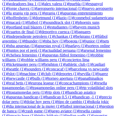
(
1
)
#
goleadores liga 1
(
1
)
#
alex valera
(
1
)
#
puebla
(
1
)
#
espanyol
(
1
)
#
jorge chavez
(
1
)
#
aeropuerto internacional
(
1
)
#
nuevo aeropuerto
(
1
)
#
la granja vip peru
(
1
)
#
granja
(
1
)
#
apuestas entretenimiento
(
1
)
#
hoffenheim
(
1
)
#
dortmund
(
1
)
#
lazio
(
1
)
#
conmebol sudamericana
(
1
)
#
macará
(
1
)
#
futbol
(
1
)
#
soundtrack slot
(
1
)
#
phoenix suns
(
1
)
#
portland trail blazers
(
1
)
#
estudiantes
(
1
)
#
bayern munich
(
1
)
#
cuartos de final
(
1
)
#
deportivo cuenca
(
1
)
#
jaguares
(
1
)
#
independiente petrolero
(
1
)
#
chankas
(
1
)
#
belgrano
(
1
)
#
fútbol
argentino
(
1
)
#
thunder
(
1
)
#
nba hoy
(
1
)
#
bogota
(
1
)
#
junior
(
1
)
#
nets
(
1
)
#
nba apuestas
(
1
)
#
apuestas royal
(
1
)
#
parlays
(
1
)
#
sorteos online
(
1
)
#
juntos por el perú
(
1
)
#
actualidad peruana
(
1
)
#
arsenal femenino
(
1
)
#
chelsea femenino
(
1
)
#
apuestas fútbol femenino
(
1
)
#
robbie
williams
(
1
)
#
robbie williams peru
(
1
)
#
conciertos lima
(
1
)
#
ticketmaster peru
(
1
)
#
brighton
(
1
)
#
athletic club
(
1
)
#
cagliari
(
1
)
#
seattle
(
1
)
#
sounders
(
1
)
#
concacaf
(
1
)
#
barcelona vs newcastle
(
1
)
#
slot
(
1
)
#
machine
(
1
)
#
club
(
1
)
#
deportes
(
1
)
#
sevilla
(
1
)
#
juarez
(
1
)
#
newcastle
(
1
)
#
bulls
(
1
)
#
torneo apertura
(
1
)
#
panathinaikos
(
1
)
#
real betis
(
1
)
#
europa league
(
1
)
#
concachampions
(
1
)
#
reseña
tragamonedas
(
1
)
#
tragamonedas online peru
(
1
)
#
rtp volatilidad slots
(
1
)
#
tragamonedas peru
(
1
)
#
rtp slots
(
1
)
#
handicap asiatico
(
1
)
#
apuestas handicap
(
1
)
#
handicap 0.5
(
1
)
#
handicap -1
(
1
)
#
precio
dolar peru
(
1
)
#
dolar hoy peru
(
1
)
#
tipo de cambio
(
1
)
#
nikola jokic
(
1
)
#
dia internacional de la mujer
(
1
)
#
futbol internacional
(
1
)
#
gestion
de banca
(
1
)
#
crash game
(
1
)
#
juego aviator
(
1
)
#
reseña casino
(
1
)
#
ignacio buse
(
1
)
#
rinky hijikata
(
1
)
#
indian wells
(
1
)
#
apuestas