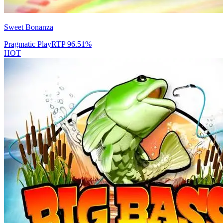
Sweet Bonanza
Pragmatic Play
RTP
96.51
%
HOT