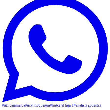
#
utc cajamarca
#
ucv moquegua
#
historial liga 1
#
analisis apuestas