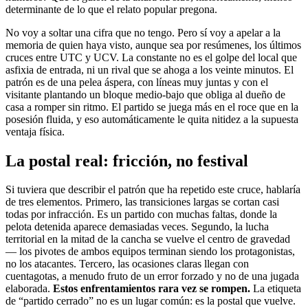
determinante de lo que el relato popular pregona.
No voy a soltar una cifra que no tengo. Pero sí voy a apelar a la
memoria de quien haya visto, aunque sea por resúmenes, los últimos
cruces entre UTC y UCV. La constante no es el golpe del local que
asfixia de entrada, ni un rival que se ahoga a los veinte minutos. El
patrón es de una pelea áspera, con líneas muy juntas y con el
visitante plantando un bloque medio-bajo que obliga al dueño de
casa a romper sin ritmo. El partido se juega más en el roce que en la
posesión fluida, y eso automáticamente le quita nitidez a la supuesta
ventaja física.
La postal real: fricción, no festival
Si tuviera que describir el patrón que ha repetido este cruce, hablaría
de tres elementos. Primero, las transiciones largas se cortan casi
todas por infracción. Es un partido con muchas faltas, donde la
pelota detenida aparece demasiadas veces. Segundo, la lucha
territorial en la mitad de la cancha se vuelve el centro de gravedad
— los pivotes de ambos equipos terminan siendo los protagonistas,
no los atacantes. Tercero, las ocasiones claras llegan con
cuentagotas, a menudo fruto de un error forzado y no de una jugada
elaborada.
Estos enfrentamientos rara vez se rompen.
La etiqueta
de “partido cerrado” no es un lugar común: es la postal que vuelve.