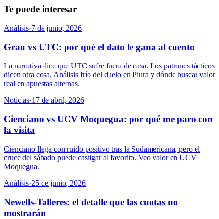
Te puede interesar
Análisis
·
7 de junio, 2026
Grau vs UTC: por qué el dato le gana al cuento
La narrativa dice que UTC sufre fuera de casa. Los patrones tácticos
dicen otra cosa. Análisis frío del duelo en Piura y dónde buscar valor
real en apuestas alternas.
Noticias
·
17 de abril, 2026
Cienciano vs UCV Moquegua: por qué me paro con
la visita
Cienciano llega con ruido positivo tras la Sudamericana, pero el
cruce del sábado puede castigar al favorito. Veo valor en UCV
Moquegua.
Análisis
·
25 de junio, 2026
Newells-Talleres: el detalle que las cuotas no
mostrarán