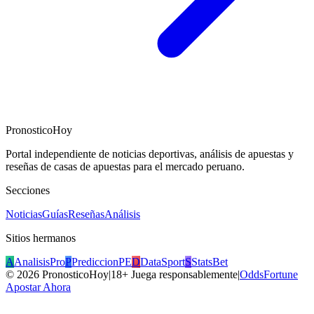
PronosticoHoy
Portal independiente de noticias deportivas, análisis de apuestas y
reseñas de casas de apuestas para el mercado peruano.
Secciones
Noticias
Guías
Reseñas
Análisis
Sitios hermanos
A
AnalisisPro
P
PrediccionPE
D
DataSport
S
StatsBet
©
2026
PronosticoHoy
|
18+ Juega responsablemente
|
OddsFortune
Apostar Ahora