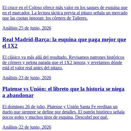
El cruce en el Coloso ofrece más valor en los saques de esquina que
en el marcador. La lectura táctica previa al pitazo señala un mercado
que las cuotas ignoran: los córners de Talleres.
Análisis
·
25 de junio, 2026
Real Madrid-Barça: la esquina que paga mejor que
el 1X2
El clásico va más allá del resultado. Revisamos patrones históricos
de córners y pelota parada que el 1X2 ignora, y revelamos dónde
está el valor real antes del pitazo.
Análisis
·
23 de junio, 2026
Platense vs Unión: el libreto que la historia se niega
a abandonar
El domingo 26 de julio, Platense y Unión Santa Fe reeditan un
duelo que siempre se define por detalles. El patrón histórico señala
pocos goles y muchos tiros de esquina. Descubrí por qué.
Análisis
·
22 de junio, 2026