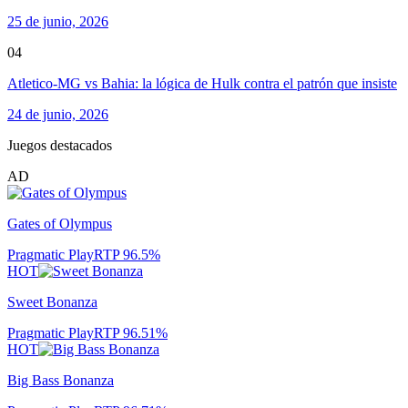
25 de junio, 2026
04
Atletico-MG vs Bahia: la lógica de Hulk contra el patrón que insiste
24 de junio, 2026
Juegos destacados
AD
Gates of Olympus
Pragmatic Play
RTP
96.5
%
HOT
Sweet Bonanza
Pragmatic Play
RTP
96.51
%
HOT
Big Bass Bonanza