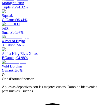
Midnight Rush
Triple PG
94.32
%
Squeak
G Games
96.41
%
HOT
JetX
SmartSoft
97
%
4 Pots of Egypt
3 Oaks
95.56
%
Aloha King Elvis Xmas
BGaming
94.98
%
Wild Dolphin
GameArt
96
%
O
OddsFortune
Sponsor
Apuestas deportivas con las mejores cuotas. Bono de bienvenida
para nuevos usuarios.