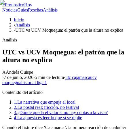
P
PronosticoHoy
Noticias
Guías
Reseñas
Análisis
Inicio
›
Análisis
›
UTC vs UCV Moquegua: el patrón que la altura no explica
Análisis
UTC vs UCV Moquegua: el patrón que la
altura no explica
A
Andrés Quispe
·
7 de junio, 2026
·
5 min
de lectura
·
utc cajamarca
ucv
moquegua
historial liga 1
Contenido del artículo
1.
La narrativa que empuja al local
2.
La postal real: fricción, no festival
3.
¿Dónde queda el valor si no hay cuotas a la vista?
4.
La apuesta es leer lo que sí se repite
Cuando el fixture dice ‘Cajamarca’, la primera reacción de cualquier