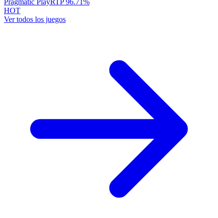
Pragmatic Play
RTP
96.71
%
HOT
Ver todos los juegos