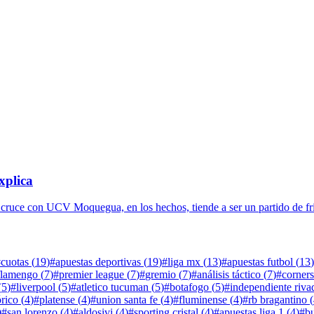
xplica
l cruce con UCV Moquegua, en los hechos, tiende a ser un partido de fri
#
cuotas
(
19
)
#
apuestas deportivas
(
19
)
#
liga mx
(
13
)
#
apuestas futbol
(
13
)
flamengo
(
7
)
#
premier league
(
7
)
#
gremio
(
7
)
#
análisis táctico
(
7
)
#
corners
(
5
)
#
liverpool
(
5
)
#
atletico tucuman
(
5
)
#
botafogo
(
5
)
#
independiente riva
órico
(
4
)
#
platense
(
4
)
#
union santa fe
(
4
)
#
fluminense
(
4
)
#
rb bragantino
(
)
#
san lorenzo
(
4
)
#
aldosivi
(
4
)
#
sporting cristal
(
4
)
#
apuestas liga 1
(
4
)
#
b