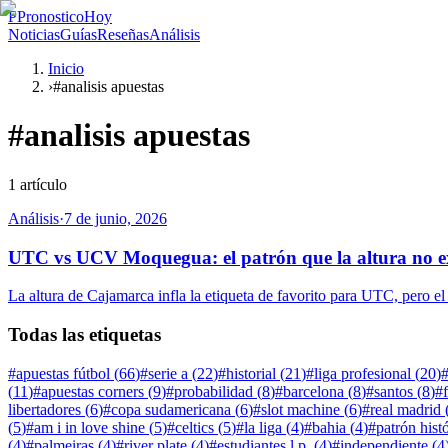
P
PronosticoHoy
Noticias
Guías
Reseñas
Análisis
Inicio
›
#analisis apuestas
#
analisis apuestas
1
artículo
Análisis
·
7 de junio, 2026
UTC vs UCV Moquegua: el patrón que la altura no e
La altura de Cajamarca infla la etiqueta de favorito para UTC, pero e
Todas las etiquetas
#
apuestas fútbol
(
66
)
#
serie a
(
22
)
#
historial
(
21
)
#
liga profesional
(
20
)
(
11
)
#
apuestas corners
(
9
)
#
probabilidad
(
8
)
#
barcelona
(
8
)
#
santos
(
8
)
#
libertadores
(
6
)
#
copa sudamericana
(
6
)
#
slot machine
(
6
)
#
real madrid
(
5
)
#
am i in love shine
(
5
)
#
celtics
(
5
)
#
la liga
(
4
)
#
bahia
(
4
)
#
patrón hist
(
4
)
#
palmeiras
(
4
)
#
river plate
(
4
)
#
estudiantes l.p.
(
4
)
#
independiente
(
4