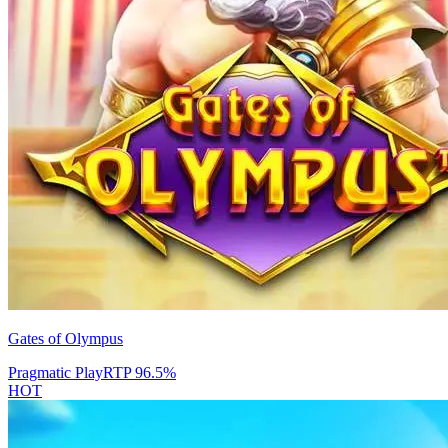
Gates of Olympus
Pragmatic Play
RTP
96.5
%
HOT