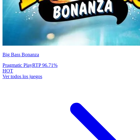
Big Bass Bonanza
Pragmatic Play
RTP
96.71
%
HOT
Ver todos los juegos