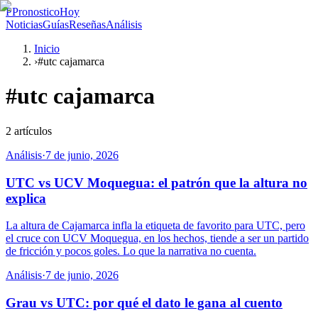
P
PronosticoHoy
Noticias
Guías
Reseñas
Análisis
Inicio
›
#utc cajamarca
#
utc cajamarca
2
artículos
Análisis
·
7 de junio, 2026
UTC vs UCV Moquegua: el patrón que la altura no
explica
La altura de Cajamarca infla la etiqueta de favorito para UTC, pero
el cruce con UCV Moquegua, en los hechos, tiende a ser un partido
de fricción y pocos goles. Lo que la narrativa no cuenta.
Análisis
·
7 de junio, 2026
Grau vs UTC: por qué el dato le gana al cuento