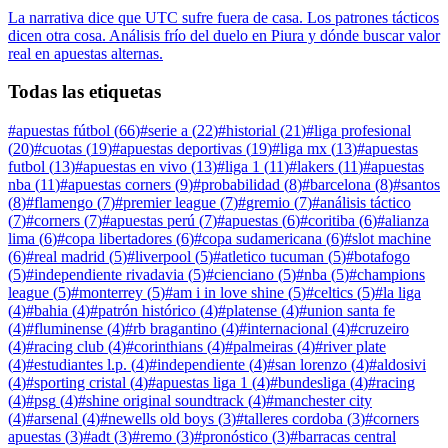
La narrativa dice que UTC sufre fuera de casa. Los patrones tácticos
dicen otra cosa. Análisis frío del duelo en Piura y dónde buscar valor
real en apuestas alternas.
Todas las etiquetas
#
apuestas fútbol
(
66
)
#
serie a
(
22
)
#
historial
(
21
)
#
liga profesional
(
20
)
#
cuotas
(
19
)
#
apuestas deportivas
(
19
)
#
liga mx
(
13
)
#
apuestas
futbol
(
13
)
#
apuestas en vivo
(
13
)
#
liga 1
(
11
)
#
lakers
(
11
)
#
apuestas
nba
(
11
)
#
apuestas corners
(
9
)
#
probabilidad
(
8
)
#
barcelona
(
8
)
#
santos
(
8
)
#
flamengo
(
7
)
#
premier league
(
7
)
#
gremio
(
7
)
#
análisis táctico
(
7
)
#
corners
(
7
)
#
apuestas perú
(
7
)
#
apuestas
(
6
)
#
coritiba
(
6
)
#
alianza
lima
(
6
)
#
copa libertadores
(
6
)
#
copa sudamericana
(
6
)
#
slot machine
(
6
)
#
real madrid
(
5
)
#
liverpool
(
5
)
#
atletico tucuman
(
5
)
#
botafogo
(
5
)
#
independiente rivadavia
(
5
)
#
cienciano
(
5
)
#
nba
(
5
)
#
champions
league
(
5
)
#
monterrey
(
5
)
#
am i in love shine
(
5
)
#
celtics
(
5
)
#
la liga
(
4
)
#
bahia
(
4
)
#
patrón histórico
(
4
)
#
platense
(
4
)
#
union santa fe
(
4
)
#
fluminense
(
4
)
#
rb bragantino
(
4
)
#
internacional
(
4
)
#
cruzeiro
(
4
)
#
racing club
(
4
)
#
corinthians
(
4
)
#
palmeiras
(
4
)
#
river plate
(
4
)
#
estudiantes l.p.
(
4
)
#
independiente
(
4
)
#
san lorenzo
(
4
)
#
aldosivi
(
4
)
#
sporting cristal
(
4
)
#
apuestas liga 1
(
4
)
#
bundesliga
(
4
)
#
racing
(
4
)
#
psg
(
4
)
#
shine original soundtrack
(
4
)
#
manchester city
(
4
)
#
arsenal
(
4
)
#
newells old boys
(
3
)
#
talleres cordoba
(
3
)
#
corners
apuestas
(
3
)
#
adt
(
3
)
#
remo
(
3
)
#
pronóstico
(
3
)
#
barracas central