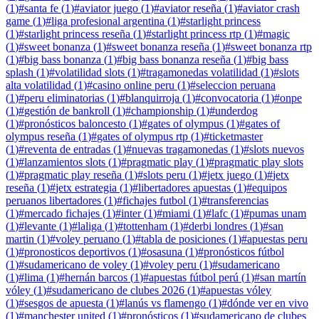
(
1
)
#
santa fe
(
1
)
#
aviator juego
(
1
)
#
aviator reseña
(
1
)
#
aviator crash
game
(
1
)
#
liga profesional argentina
(
1
)
#
starlight princess
(
1
)
#
starlight princess reseña
(
1
)
#
starlight princess rtp
(
1
)
#
magic
(
1
)
#
sweet bonanza
(
1
)
#
sweet bonanza reseña
(
1
)
#
sweet bonanza rtp
(
1
)
#
big bass bonanza
(
1
)
#
big bass bonanza reseña
(
1
)
#
big bass
splash
(
1
)
#
volatilidad slots
(
1
)
#
tragamonedas volatilidad
(
1
)
#
slots
alta volatilidad
(
1
)
#
casino online peru
(
1
)
#
seleccion peruana
(
1
)
#
peru eliminatorias
(
1
)
#
blanquirroja
(
1
)
#
convocatoria
(
1
)
#
onpe
(
1
)
#
gestión de bankroll
(
1
)
#
championship
(
1
)
#
underdog
(
1
)
#
pronósticos baloncesto
(
1
)
#
gates of olympus
(
1
)
#
gates of
olympus reseña
(
1
)
#
gates of olympus rtp
(
1
)
#
ticketmaster
(
1
)
#
reventa de entradas
(
1
)
#
nuevas tragamonedas
(
1
)
#
slots nuevos
(
1
)
#
lanzamientos slots
(
1
)
#
pragmatic play
(
1
)
#
pragmatic play slots
(
1
)
#
pragmatic play reseña
(
1
)
#
slots peru
(
1
)
#
jetx juego
(
1
)
#
jetx
reseña
(
1
)
#
jetx estrategia
(
1
)
#
libertadores apuestas
(
1
)
#
equipos
peruanos libertadores
(
1
)
#
fichajes futbol
(
1
)
#
transferencias
(
1
)
#
mercado fichajes
(
1
)
#
inter
(
1
)
#
miami
(
1
)
#
lafc
(
1
)
#
pumas unam
(
1
)
#
levante
(
1
)
#
laliga
(
1
)
#
tottenham
(
1
)
#
derbi londres
(
1
)
#
san
martin
(
1
)
#
voley peruano
(
1
)
#
tabla de posiciones
(
1
)
#
apuestas peru
(
1
)
#
pronosticos deportivos
(
1
)
#
osasuna
(
1
)
#
pronósticos fútbol
(
1
)
#
sudamericano de voley
(
1
)
#
voley peru
(
1
)
#
sudamericano
(
1
)
#
lima
(
1
)
#
hernán barcos
(
1
)
#
apuestas fútbol perú
(
1
)
#
san martín
vóley
(
1
)
#
sudamericano de clubes 2026
(
1
)
#
apuestas vóley
(
1
)
#
sesgos de apuesta
(
1
)
#
lanús vs flamengo
(
1
)
#
dónde ver en vivo
(
1
)
#
manchester united
(
1
)
#
pronósticos
(
1
)
#
sudamericano de clubes