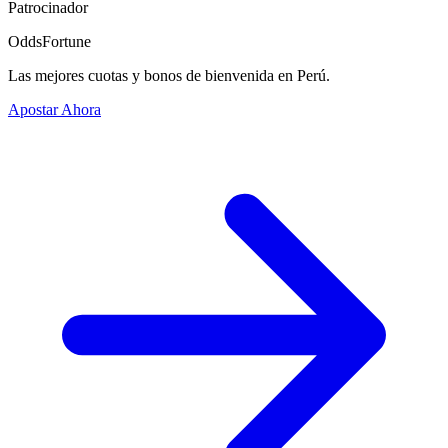
Patrocinador
OddsFortune
Las mejores cuotas y bonos de bienvenida en Perú.
Apostar Ahora