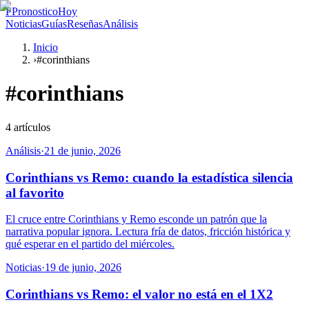
P
PronosticoHoy
Noticias
Guías
Reseñas
Análisis
Inicio
›
#corinthians
#
corinthians
4
artículos
Análisis
·
21 de junio, 2026
Corinthians vs Remo: cuando la estadística silencia
al favorito
El cruce entre Corinthians y Remo esconde un patrón que la
narrativa popular ignora. Lectura fría de datos, fricción histórica y
qué esperar en el partido del miércoles.
Noticias
·
19 de junio, 2026
Corinthians vs Remo: el valor no está en el 1X2