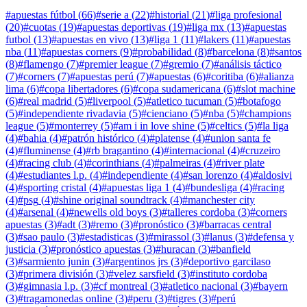
#
apuestas fútbol
(
66
)
#
serie a
(
22
)
#
historial
(
21
)
#
liga profesional
(
20
)
#
cuotas
(
19
)
#
apuestas deportivas
(
19
)
#
liga mx
(
13
)
#
apuestas
futbol
(
13
)
#
apuestas en vivo
(
13
)
#
liga 1
(
11
)
#
lakers
(
11
)
#
apuestas
nba
(
11
)
#
apuestas corners
(
9
)
#
probabilidad
(
8
)
#
barcelona
(
8
)
#
santos
(
8
)
#
flamengo
(
7
)
#
premier league
(
7
)
#
gremio
(
7
)
#
análisis táctico
(
7
)
#
corners
(
7
)
#
apuestas perú
(
7
)
#
apuestas
(
6
)
#
coritiba
(
6
)
#
alianza
lima
(
6
)
#
copa libertadores
(
6
)
#
copa sudamericana
(
6
)
#
slot machine
(
6
)
#
real madrid
(
5
)
#
liverpool
(
5
)
#
atletico tucuman
(
5
)
#
botafogo
(
5
)
#
independiente rivadavia
(
5
)
#
cienciano
(
5
)
#
nba
(
5
)
#
champions
league
(
5
)
#
monterrey
(
5
)
#
am i in love shine
(
5
)
#
celtics
(
5
)
#
la liga
(
4
)
#
bahia
(
4
)
#
patrón histórico
(
4
)
#
platense
(
4
)
#
union santa fe
(
4
)
#
fluminense
(
4
)
#
rb bragantino
(
4
)
#
internacional
(
4
)
#
cruzeiro
(
4
)
#
racing club
(
4
)
#
corinthians
(
4
)
#
palmeiras
(
4
)
#
river plate
(
4
)
#
estudiantes l.p.
(
4
)
#
independiente
(
4
)
#
san lorenzo
(
4
)
#
aldosivi
(
4
)
#
sporting cristal
(
4
)
#
apuestas liga 1
(
4
)
#
bundesliga
(
4
)
#
racing
(
4
)
#
psg
(
4
)
#
shine original soundtrack
(
4
)
#
manchester city
(
4
)
#
arsenal
(
4
)
#
newells old boys
(
3
)
#
talleres cordoba
(
3
)
#
corners
apuestas
(
3
)
#
adt
(
3
)
#
remo
(
3
)
#
pronóstico
(
3
)
#
barracas central
(
3
)
#
sao paulo
(
3
)
#
estadisticas
(
3
)
#
mirassol
(
3
)
#
lanus
(
3
)
#
defensa y
justicia
(
3
)
#
pronóstico apuestas
(
3
)
#
huracan
(
3
)
#
banfield
(
3
)
#
sarmiento junin
(
3
)
#
argentinos jrs
(
3
)
#
deportivo garcilaso
(
3
)
#
primera división
(
3
)
#
velez sarsfield
(
3
)
#
instituto cordoba
(
3
)
#
gimnasia l.p.
(
3
)
#
cf montreal
(
3
)
#
atletico nacional
(
3
)
#
bayern
(
3
)
#
tragamonedas online
(
3
)
#
peru
(
3
)
#
tigres
(
3
)
#
perú