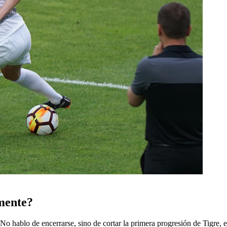
mente?
o hablo de encerrarse, sino de cortar la primera progresión de Tigre, ens