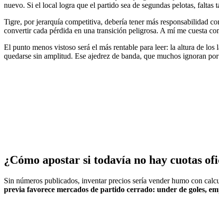
nuevo. Si el local logra que el partido sea de segundas pelotas, faltas 
Tigre, por jerarquía competitiva, debería tener más responsabilidad co
convertir cada pérdida en una transición peligrosa. A mí me cuesta c
El punto menos vistoso será el más rentable para leer: la altura de los 
quedarse sin amplitud. Ese ajedrez de banda, que muchos ignoran por m
¿Cómo apostar si todavía no hay cuotas ofi
Sin números publicados, inventar precios sería vender humo con calcul
previa favorece mercados de partido cerrado: under de goles, empa