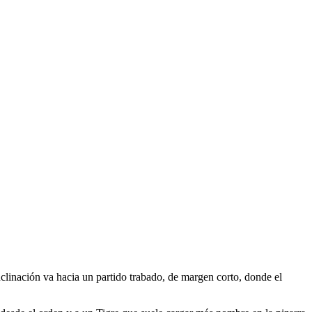
clinación va hacia un partido trabado, de margen corto, donde el