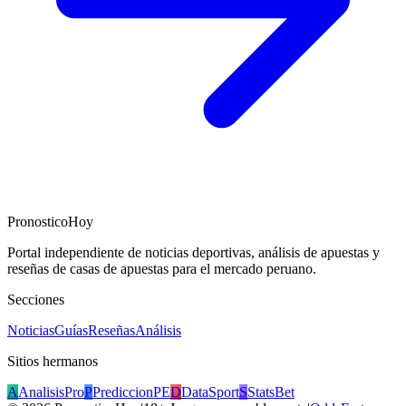
PronosticoHoy
Portal independiente de noticias deportivas, análisis de apuestas y
reseñas de casas de apuestas para el mercado peruano.
Secciones
Noticias
Guías
Reseñas
Análisis
Sitios hermanos
A
AnalisisPro
P
PrediccionPE
D
DataSport
S
StatsBet