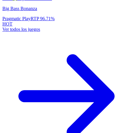
Big Bass Bonanza
Pragmatic Play
RTP
96.71
%
HOT
Ver todos los juegos