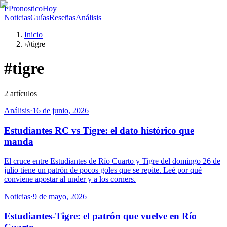
P
PronosticoHoy
Noticias
Guías
Reseñas
Análisis
Inicio
›
#tigre
#
tigre
2
artículos
Análisis
·
16 de junio, 2026
Estudiantes RC vs Tigre: el dato histórico que
manda
El cruce entre Estudiantes de Río Cuarto y Tigre del domingo 26 de
julio tiene un patrón de pocos goles que se repite. Leé por qué
conviene apostar al under y a los corners.
Noticias
·
9 de mayo, 2026
Estudiantes-Tigre: el patrón que vuelve en Río