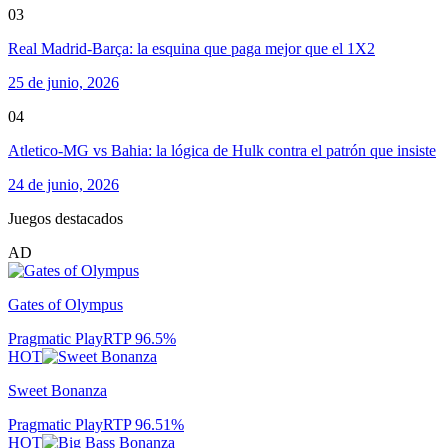
03
Real Madrid-Barça: la esquina que paga mejor que el 1X2
25 de junio, 2026
04
Atletico-MG vs Bahia: la lógica de Hulk contra el patrón que insiste
24 de junio, 2026
Juegos destacados
AD
Gates of Olympus
Pragmatic Play
RTP
96.5
%
HOT
Sweet Bonanza
Pragmatic Play
RTP
96.51
%
HOT