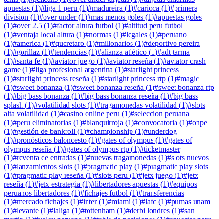
apuestas
(
1
)
#
liga 1 peru
(
1
)
#
madureira
(
1
)
#
carioca
(
1
)
#
primera
division
(
1
)
#
over under
(
1
)
#
mas menos goles
(
1
)
#
apuestas goles
(
1
)
#
over 2.5
(
1
)
#
factor altura futbol
(
1
)
#
altitud peru futbol
(
1
)
#
ventaja local altura
(
1
)
#
normas
(
1
)
#
legales
(
1
)
#
peruano
(
1
)
#
america
(
1
)
#
queretaro
(
1
)
#
millonarios
(
1
)
#
deportivo pereira
(
1
)
#
gorillaz
(
1
)
#
tendencias
(
1
)
#
alianza atlético
(
1
)
#
adt tarma
(
1
)
#
santa fe
(
1
)
#
aviator juego
(
1
)
#
aviator reseña
(
1
)
#
aviator crash
game
(
1
)
#
liga profesional argentina
(
1
)
#
starlight princess
(
1
)
#
starlight princess reseña
(
1
)
#
starlight princess rtp
(
1
)
#
magic
(
1
)
#
sweet bonanza
(
1
)
#
sweet bonanza reseña
(
1
)
#
sweet bonanza rtp
(
1
)
#
big bass bonanza
(
1
)
#
big bass bonanza reseña
(
1
)
#
big bass
splash
(
1
)
#
volatilidad slots
(
1
)
#
tragamonedas volatilidad
(
1
)
#
slots
alta volatilidad
(
1
)
#
casino online peru
(
1
)
#
seleccion peruana
(
1
)
#
peru eliminatorias
(
1
)
#
blanquirroja
(
1
)
#
convocatoria
(
1
)
#
onpe
(
1
)
#
gestión de bankroll
(
1
)
#
championship
(
1
)
#
underdog
(
1
)
#
pronósticos baloncesto
(
1
)
#
gates of olympus
(
1
)
#
gates of
olympus reseña
(
1
)
#
gates of olympus rtp
(
1
)
#
ticketmaster
(
1
)
#
reventa de entradas
(
1
)
#
nuevas tragamonedas
(
1
)
#
slots nuevos
(
1
)
#
lanzamientos slots
(
1
)
#
pragmatic play
(
1
)
#
pragmatic play slots
(
1
)
#
pragmatic play reseña
(
1
)
#
slots peru
(
1
)
#
jetx juego
(
1
)
#
jetx
reseña
(
1
)
#
jetx estrategia
(
1
)
#
libertadores apuestas
(
1
)
#
equipos
peruanos libertadores
(
1
)
#
fichajes futbol
(
1
)
#
transferencias
(
1
)
#
mercado fichajes
(
1
)
#
inter
(
1
)
#
miami
(
1
)
#
lafc
(
1
)
#
pumas unam
(
1
)
#
levante
(
1
)
#
laliga
(
1
)
#
tottenham
(
1
)
#
derbi londres
(
1
)
#
san