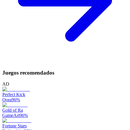
Juegos recomendados
AD
Perfect Kick
Qora
96
%
Gold of Ra
GameArt
96
%
Fortune Stars