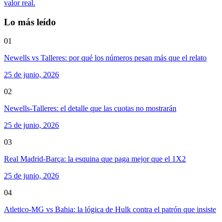
valor real.
Lo más leído
01
Newells vs Talleres: por qué los números pesan más que el relato
25 de junio, 2026
02
Newells-Talleres: el detalle que las cuotas no mostrarán
25 de junio, 2026
03
Real Madrid-Barça: la esquina que paga mejor que el 1X2
25 de junio, 2026
04
Atletico-MG vs Bahia: la lógica de Hulk contra el patrón que insiste