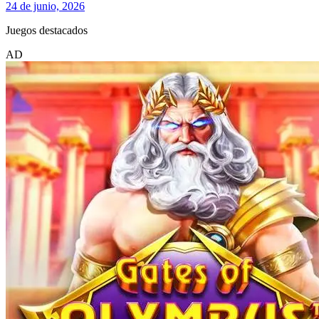
24 de junio, 2026
Juegos destacados
AD