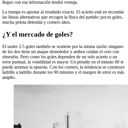
llegue con esa información tendrá ventaja.
La trampa es apostar al resultado exacto. El acierto está en secundar
las líneas alternativas que recogen la física del partido: pocos goles,
mucha pelota detenida y corners altos.
¿Y el mercado de goles?
El under 2.5 goles también se sostiene por la misma razón: ninguno
de los dos tiene un ataque demoledor y ambos cuidan el cero con
obsesión. Pero como los goles dependen de un solo acierto o un
error puntual, la volatilidad es mayor. Un penalty en el minuto 80 te
puede arruinar la apuesta. Con los corners, la tendencia se construye
ladrillo a ladrillo durante los 90 minutos y el margen de error es más
amplio.