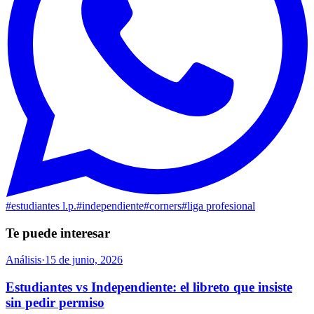
#
estudiantes l.p.
#
independiente
#
corners
#
liga profesional
Te puede interesar
Análisis
·
15 de junio, 2026
Estudiantes vs Independiente: el libreto que insiste
sin pedir permiso