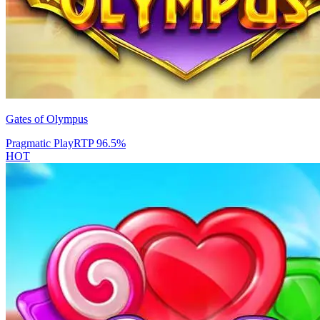
Gates of Olympus
Pragmatic Play
RTP
96.5
%
HOT