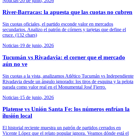
Noticias
·
20 de junio, 2026
River-Barracas: la apuesta que las cuotas no cubren
Sin cuotas oficiales, el partido esconde valor en mercados
secundarios. Analizo el patrón de córners y tarjetas que define el
cruce. (132 chars)
Noticias
·
19 de junio, 2026
Tucumán vs Rivadavia: el corner que el mercado
aún no ve
Sin cuotas a la vista, analizamos Atlético Tucumán vs Independiente
Rivadavia desde un ángulo ignorado: los tiros de esquina y la pelota
parada como valor real en el Monumental José Fierro.
Noticias
·
15 de junio, 2026
Platense vs Unión Santa Fe: los números enfrían la
ilusión local
El historial reciente muestra un patrón de partidos cerrados en
Vicente López que el relato popular ignora. Veamos dónde está el