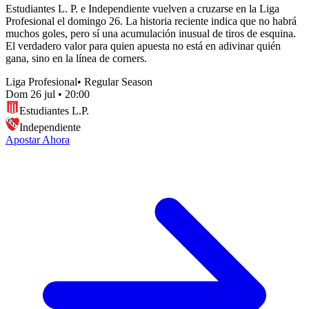
Estudiantes L. P. e Independiente vuelven a cruzarse en la Liga
Profesional el domingo 26. La historia reciente indica que no habrá
muchos goles, pero sí una acumulación inusual de tiros de esquina.
El verdadero valor para quien apuesta no está en adivinar quién
gana, sino en la línea de corners.
Liga Profesional
•
Regular Season
Dom 26 jul
•
20:00
Estudiantes L.P.
Independiente
Apostar Ahora