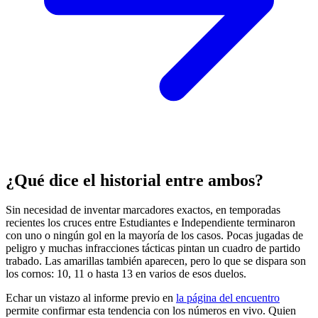
¿Qué dice el historial entre ambos?
Sin necesidad de inventar marcadores exactos, en temporadas
recientes los cruces entre Estudiantes e Independiente terminaron
con uno o ningún gol en la mayoría de los casos. Pocas jugadas de
peligro y muchas infracciones tácticas pintan un cuadro de partido
trabado. Las amarillas también aparecen, pero lo que se dispara son
los cornos: 10, 11 o hasta 13 en varios de esos duelos.
Echar un vistazo al informe previo en
la página del encuentro
permite confirmar esta tendencia con los números en vivo. Quien