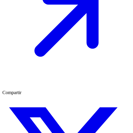
Compartir