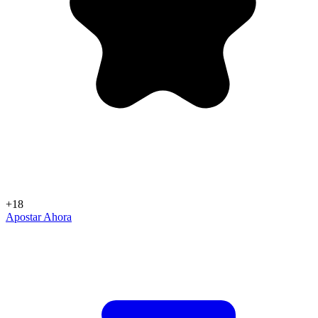
+18
Apostar Ahora