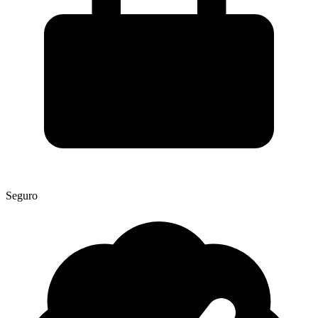
Seguro