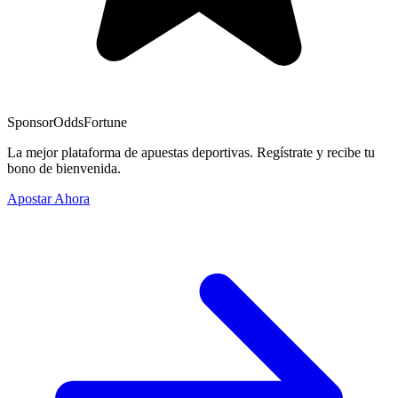
Sponsor
OddsFortune
La mejor plataforma de apuestas deportivas. Regístrate y recibe tu
bono de bienvenida.
Apostar Ahora