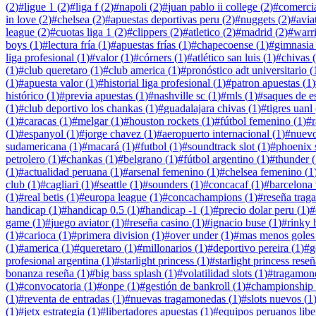
(
2
)
#
ligue 1
(
2
)
#
liga f
(
2
)
#
napoli
(
2
)
#
juan pablo ii college
(
2
)
#
comerci
in love
(
2
)
#
chelsea
(
2
)
#
apuestas deportivas peru
(
2
)
#
nuggets
(
2
)
#
avia
league
(
2
)
#
cuotas liga 1
(
2
)
#
clippers
(
2
)
#
atletico
(
2
)
#
madrid
(
2
)
#
warr
boys
(
1
)
#
lectura fría
(
1
)
#
apuestas frías
(
1
)
#
chapecoense
(
1
)
#
gimnasia 
liga profesional
(
1
)
#
valor
(
1
)
#
córners
(
1
)
#
atlético san luis
(
1
)
#
chivas
(
(
1
)
#
club queretaro
(
1
)
#
club america
(
1
)
#
pronóstico adt universitario
(
(
1
)
#
apuesta valor
(
1
)
#
historial liga profesional
(
1
)
#
patron apuestas
(
1
)
histórico
(
1
)
#
previa apuestas
(
1
)
#
nashville sc
(
1
)
#
mls
(
1
)
#
saques de e
(
1
)
#
club deportivo los chankas
(
1
)
#
guadalajara chivas
(
1
)
#
tigres uanl
(
1
)
#
caracas
(
1
)
#
melgar
(
1
)
#
houston rockets
(
1
)
#
fútbol femenino
(
1
)
#
r
(
1
)
#
espanyol
(
1
)
#
jorge chavez
(
1
)
#
aeropuerto internacional
(
1
)
#
nuevo
sudamericana
(
1
)
#
macará
(
1
)
#
futbol
(
1
)
#
soundtrack slot
(
1
)
#
phoenix 
petrolero
(
1
)
#
chankas
(
1
)
#
belgrano
(
1
)
#
fútbol argentino
(
1
)
#
thunder
(
(
1
)
#
actualidad peruana
(
1
)
#
arsenal femenino
(
1
)
#
chelsea femenino
(
1
club
(
1
)
#
cagliari
(
1
)
#
seattle
(
1
)
#
sounders
(
1
)
#
concacaf
(
1
)
#
barcelona 
(
1
)
#
real betis
(
1
)
#
europa league
(
1
)
#
concachampions
(
1
)
#
reseña tra
handicap
(
1
)
#
handicap 0.5
(
1
)
#
handicap -1
(
1
)
#
precio dolar peru
(
1
)
#
game
(
1
)
#
juego aviator
(
1
)
#
reseña casino
(
1
)
#
ignacio buse
(
1
)
#
rinky 
(
1
)
#
carioca
(
1
)
#
primera division
(
1
)
#
over under
(
1
)
#
mas menos goles
(
1
)
#
america
(
1
)
#
queretaro
(
1
)
#
millonarios
(
1
)
#
deportivo pereira
(
1
)
#
g
profesional argentina
(
1
)
#
starlight princess
(
1
)
#
starlight princess rese
bonanza reseña
(
1
)
#
big bass splash
(
1
)
#
volatilidad slots
(
1
)
#
tragamone
(
1
)
#
convocatoria
(
1
)
#
onpe
(
1
)
#
gestión de bankroll
(
1
)
#
championship
(
1
)
#
reventa de entradas
(
1
)
#
nuevas tragamonedas
(
1
)
#
slots nuevos
(
1
(
1
)
#
jetx estrategia
(
1
)
#
libertadores apuestas
(
1
)
#
equipos peruanos libe