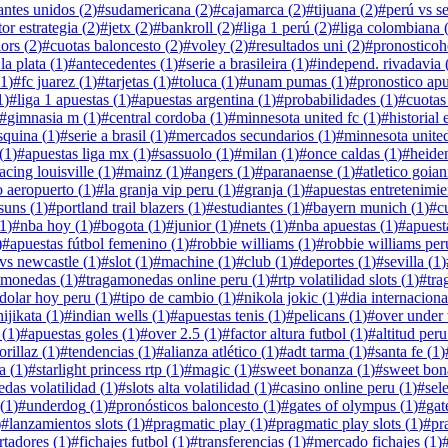
antes unidos
(
2
)
#
sudamericana
(
2
)
#
cajamarca
(
2
)
#
tijuana
(
2
)
#
perú vs s
tor estrategia
(
2
)
#
jetx
(
2
)
#
bankroll
(
2
)
#
liga 1 perú
(
2
)
#
liga colombiana
iors
(
2
)
#
cuotas baloncesto
(
2
)
#
voley
(
2
)
#
resultados uni
(
2
)
#
pronostico
la plata
(
1
)
#
antecedentes
(
1
)
#
serie a brasileira
(
1
)
#
independ. rivadavia
1
)
#
fc juarez
(
1
)
#
tarjetas
(
1
)
#
toluca
(
1
)
#
unam pumas
(
1
)
#
pronostico apu
1
)
#
liga 1 apuestas
(
1
)
#
apuestas argentina
(
1
)
#
probabilidades
(
1
)
#
cuotas
#
gimnasia m
(
1
)
#
central cordoba
(
1
)
#
minnesota united fc
(
1
)
#
historial
squina
(
1
)
#
serie a brasil
(
1
)
#
mercados secundarios
(
1
)
#
minnesota unite
(
1
)
#
apuestas liga mx
(
1
)
#
sassuolo
(
1
)
#
milan
(
1
)
#
once caldas
(
1
)
#
heide
acing louisville
(
1
)
#
mainz
(
1
)
#
angers
(
1
)
#
paranaense
(
1
)
#
atletico goia
 aeropuerto
(
1
)
#
la granja vip peru
(
1
)
#
granja
(
1
)
#
apuestas entretenimie
suns
(
1
)
#
portland trail blazers
(
1
)
#
estudiantes
(
1
)
#
bayern munich
(
1
)
#
c
1
)
#
nba hoy
(
1
)
#
bogota
(
1
)
#
junior
(
1
)
#
nets
(
1
)
#
nba apuestas
(
1
)
#
apuest
)
#
apuestas fútbol femenino
(
1
)
#
robbie williams
(
1
)
#
robbie williams per
vs newcastle
(
1
)
#
slot
(
1
)
#
machine
(
1
)
#
club
(
1
)
#
deportes
(
1
)
#
sevilla
(
1
)
gamonedas
(
1
)
#
tragamonedas online peru
(
1
)
#
rtp volatilidad slots
(
1
)
#
tra
dolar hoy peru
(
1
)
#
tipo de cambio
(
1
)
#
nikola jokic
(
1
)
#
dia internaciona
hijikata
(
1
)
#
indian wells
(
1
)
#
apuestas tenis
(
1
)
#
pelicans
(
1
)
#
over under 
(
1
)
#
apuestas goles
(
1
)
#
over 2.5
(
1
)
#
factor altura futbol
(
1
)
#
altitud peru
orillaz
(
1
)
#
tendencias
(
1
)
#
alianza atlético
(
1
)
#
adt tarma
(
1
)
#
santa fe
(
1
)
ña
(
1
)
#
starlight princess rtp
(
1
)
#
magic
(
1
)
#
sweet bonanza
(
1
)
#
sweet bon
das volatilidad
(
1
)
#
slots alta volatilidad
(
1
)
#
casino online peru
(
1
)
#
sel
(
1
)
#
underdog
(
1
)
#
pronósticos baloncesto
(
1
)
#
gates of olympus
(
1
)
#
gat
)
#
lanzamientos slots
(
1
)
#
pragmatic play
(
1
)
#
pragmatic play slots
(
1
)
#
pr
rtadores
(
1
)
#
fichajes futbol
(
1
)
#
transferencias
(
1
)
#
mercado fichajes
(
1
)