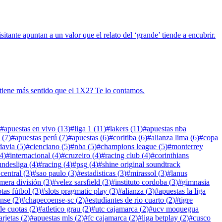
isitante apuntan a un valor que el relato del ‘grande’ tiende a encubrir.
s tiene más sentido que el 1X2? Te lo contamos.
#
apuestas en vivo
(
13
)
#
liga 1
(
11
)
#
lakers
(
11
)
#
apuestas nba
(
7
)
#
apuestas perú
(
7
)
#
apuestas
(
6
)
#
coritiba
(
6
)
#
alianza lima
(
6
)
#
copa
davia
(
5
)
#
cienciano
(
5
)
#
nba
(
5
)
#
champions league
(
5
)
#
monterrey
4
)
#
internacional
(
4
)
#
cruzeiro
(
4
)
#
racing club
(
4
)
#
corinthians
undesliga
(
4
)
#
racing
(
4
)
#
psg
(
4
)
#
shine original soundtrack
 central
(
3
)
#
sao paulo
(
3
)
#
estadisticas
(
3
)
#
mirassol
(
3
)
#
lanus
imera división
(
3
)
#
velez sarsfield
(
3
)
#
instituto cordoba
(
3
)
#
gimnasia
tas fútbol
(
3
)
#
slots pragmatic play
(
3
)
#
alianza
(
3
)
#
apuestas la liga
ense
(
2
)
#
chapecoense-sc
(
2
)
#
estudiantes de rio cuarto
(
2
)
#
tigre
de cuotas
(
2
)
#
atletico grau
(
2
)
#
utc cajamarca
(
2
)
#
ucv moquegua
arjetas
(
2
)
#
apuestas mls
(
2
)
#
fc cajamarca
(
2
)
#
liga betplay
(
2
)
#
cusco