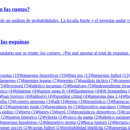
n las cuotas?
de un análisis de probabilidades. La localía fuerte y el irregular andar v
 las esquinas
ndario que se repite: los corners. ¿Por qué apostar al total de esquina
#
cuotas
(
19
)
#
apuestas deportivas
(
19
)
#
liga mx
(
13
)
#
apuestas futbol
(
13
)
flamengo
(
7
)
#
premier league
(
7
)
#
gremio
(
7
)
#
análisis táctico
(
7
)
#
corners
(
5
)
#
liverpool
(
5
)
#
atletico tucuman
(
5
)
#
botafogo
(
5
)
#
independiente riva
órico
(
4
)
#
platense
(
4
)
#
union santa fe
(
4
)
#
fluminense
(
4
)
#
rb bragantino
(
)
#
san lorenzo
(
4
)
#
aldosivi
(
4
)
#
sporting cristal
(
4
)
#
apuestas liga 1
(
4
)
#
b
doba
(
3
)
#
corners apuestas
(
3
)
#
adt
(
3
)
#
remo
(
3
)
#
pronóstico
(
3
)
#
barracas
ld
(
3
)
#
sarmiento junin
(
3
)
#
argentinos jrs
(
3
)
#
deportivo garcilaso
(
3
)
#
pr
 online
(
3
)
#
peru
(
3
)
#
tigres
(
3
)
#
perú
(
3
)
#
pronósticos deportivos
(
3
)
#
cuo
(
2
)
#
patron historico
(
2
)
#
vitoria
(
2
)
#
vasco da gama
(
2
)
#
atletico parana
#
apuestas brasileirao
(
2
)
#
deportivo riestra
(
2
)
#
boca juniors
(
2
)
#
lectura 
eague soccer
(
2
)
#
cuotas futbol
(
2
)
#
probabilidad implícita
(
2
)
#
apuestas t