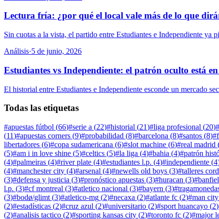
Lectura fría: ¿por qué el local vale más de lo que dirá
Sin cuotas a la vista, el partido entre Estudiantes e Independiente ya pi
Análisis
·
5 de junio, 2026
Estudiantes vs Independiente: el patrón oculto está en
El historial entre Estudiantes e Independiente esconde un mercado secu
Todas las etiquetas
#
apuestas fútbol
(
66
)
#
serie a
(
22
)
#
historial
(
21
)
#
liga profesional
(
20
)
(
11
)
#
apuestas corners
(
9
)
#
probabilidad
(
8
)
#
barcelona
(
8
)
#
santos
(
8
)
#
libertadores
(
6
)
#
copa sudamericana
(
6
)
#
slot machine
(
6
)
#
real madrid
(
5
)
#
am i in love shine
(
5
)
#
celtics
(
5
)
#
la liga
(
4
)
#
bahia
(
4
)
#
patrón hist
(
4
)
#
palmeiras
(
4
)
#
river plate
(
4
)
#
estudiantes l.p.
(
4
)
#
independiente
(
4
(
4
)
#
manchester city
(
4
)
#
arsenal
(
4
)
#
newells old boys
(
3
)
#
talleres cor
(
3
)
#
defensa y justicia
(
3
)
#
pronóstico apuestas
(
3
)
#
huracan
(
3
)
#
banfie
l.p.
(
3
)
#
cf montreal
(
3
)
#
atletico nacional
(
3
)
#
bayern
(
3
)
#
tragamonedas
(
3
)
#
bodø/glimt
(
3
)
#
atletico-mg
(
2
)
#
necaxa
(
2
)
#
atlante fc
(
2
)
#
man city
(
2
)
#
estadísticas
(
2
)
#
cruz azul
(
2
)
#
universitario
(
2
)
#
sport huancayo
(
2
)
(
2
)
#
analisis tactico
(
2
)
#
sporting kansas city
(
2
)
#
toronto fc
(
2
)
#
major l