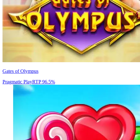
Gates of Olympus
Pragmatic Play
RTP
96.5
%