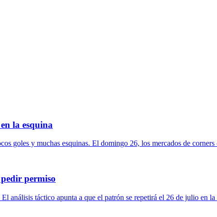
 en la esquina
pocos goles y muchas esquinas. El domingo 26, los mercados de corners
n pedir permiso
análisis táctico apunta a que el patrón se repetirá el 26 de julio en la