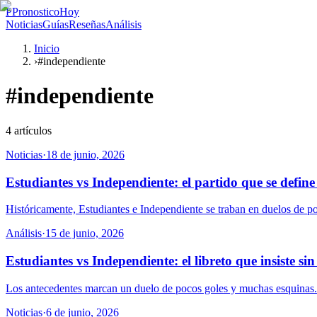
P
PronosticoHoy
Noticias
Guías
Reseñas
Análisis
Inicio
›
#independiente
#
independiente
4
artículos
Noticias
·
18 de junio, 2026
Estudiantes vs Independiente: el partido que se define
Históricamente, Estudiantes e Independiente se traban en duelos de 
Análisis
·
15 de junio, 2026
Estudiantes vs Independiente: el libreto que insiste si
Los antecedentes marcan un duelo de pocos goles y muchas esquinas. El 
Noticias
·
6 de junio, 2026