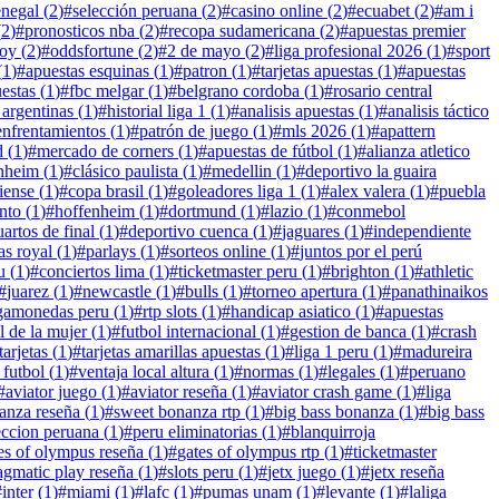
enegal
(
2
)
#
selección peruana
(
2
)
#
casino online
(
2
)
#
ecuabet
(
2
)
#
am i
(
2
)
#
pronosticos nba
(
2
)
#
recopa sudamericana
(
2
)
#
apuestas premier
hoy
(
2
)
#
oddsfortune
(
2
)
#
2 de mayo
(
2
)
#
liga profesional 2026
(
1
)
#
sport
(
1
)
#
apuestas esquinas
(
1
)
#
patron
(
1
)
#
tarjetas apuestas
(
1
)
#
apuestas
estas
(
1
)
#
fbc melgar
(
1
)
#
belgrano cordoba
(
1
)
#
rosario central
 argentinas
(
1
)
#
historial liga 1
(
1
)
#
analisis apuestas
(
1
)
#
analisis táctico
 enfrentamientos
(
1
)
#
patrón de juego
(
1
)
#
mls 2026
(
1
)
#
apattern
d
(
1
)
#
mercado de corners
(
1
)
#
apuestas de fútbol
(
1
)
#
alianza atletico
nheim
(
1
)
#
clásico paulista
(
1
)
#
medellin
(
1
)
#
deportivo la guaira
niense
(
1
)
#
copa brasil
(
1
)
#
goleadores liga 1
(
1
)
#
alex valera
(
1
)
#
puebla
nto
(
1
)
#
hoffenheim
(
1
)
#
dortmund
(
1
)
#
lazio
(
1
)
#
conmebol
uartos de final
(
1
)
#
deportivo cuenca
(
1
)
#
jaguares
(
1
)
#
independiente
as royal
(
1
)
#
parlays
(
1
)
#
sorteos online
(
1
)
#
juntos por el perú
u
(
1
)
#
conciertos lima
(
1
)
#
ticketmaster peru
(
1
)
#
brighton
(
1
)
#
athletic
#
juarez
(
1
)
#
newcastle
(
1
)
#
bulls
(
1
)
#
torneo apertura
(
1
)
#
panathinaikos
gamonedas peru
(
1
)
#
rtp slots
(
1
)
#
handicap asiatico
(
1
)
#
apuestas
l de la mujer
(
1
)
#
futbol internacional
(
1
)
#
gestion de banca
(
1
)
#
crash
tarjetas
(
1
)
#
tarjetas amarillas apuestas
(
1
)
#
liga 1 peru
(
1
)
#
madureira
 futbol
(
1
)
#
ventaja local altura
(
1
)
#
normas
(
1
)
#
legales
(
1
)
#
peruano
#
aviator juego
(
1
)
#
aviator reseña
(
1
)
#
aviator crash game
(
1
)
#
liga
anza reseña
(
1
)
#
sweet bonanza rtp
(
1
)
#
big bass bonanza
(
1
)
#
big bass
eccion peruana
(
1
)
#
peru eliminatorias
(
1
)
#
blanquirroja
es of olympus reseña
(
1
)
#
gates of olympus rtp
(
1
)
#
ticketmaster
agmatic play reseña
(
1
)
#
slots peru
(
1
)
#
jetx juego
(
1
)
#
jetx reseña
#
inter
(
1
)
#
miami
(
1
)
#
lafc
(
1
)
#
pumas unam
(
1
)
#
levante
(
1
)
#
laliga