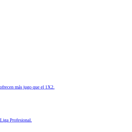
 ofrecen más jugo que el 1X2.
 Liga Profesional.