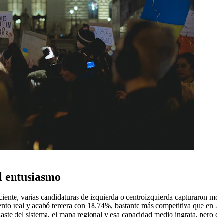
l entusiasmo
eciente, varias candidaturas de izquierda o centroizquierda capturaron 
 real y acabó tercera con 18.74%, bastante más competitiva que en 20
desgaste del sistema, el mapa regional y esa capacidad medio ingrata, per