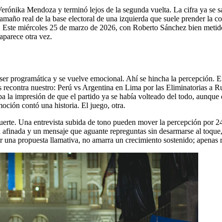
Verónika Mendoza y terminó lejos de la segunda vuelta. La cifra ya se s
tamaño real de la base electoral de una izquierda que suele prender la co
ga. Este miércoles 25 de marzo de 2026, con Roberto Sánchez bien metid
 aparece otra vez.
r programática y se vuelve emocional. Ahí se hincha la percepción. E
es recontra nuestro: Perú vs Argentina en Lima por las Eliminatorias a
ba la impresión de que el partido ya se había volteado del todo, aunque d
oción contó una historia. El juego, otra.
fuerte. Una entrevista subida de tono pueden mover la percepción por 24
ía afinada y un mensaje que aguante repreguntas sin desarmarse al toque
or una propuesta llamativa, no amarra un crecimiento sostenido; apenas 