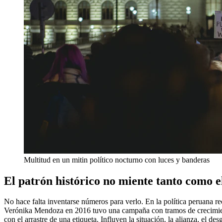
Multitud en un mitin político nocturno con luces y banderas
El patrón histórico no miente tanto como e
No hace falta inventarse números para verlo. En la política peruana r
Verónika Mendoza en 2016 tuvo una campaña con tramos de crecimiento
con el arrastre de una etiqueta. Influyen la situación, la alianza, el 