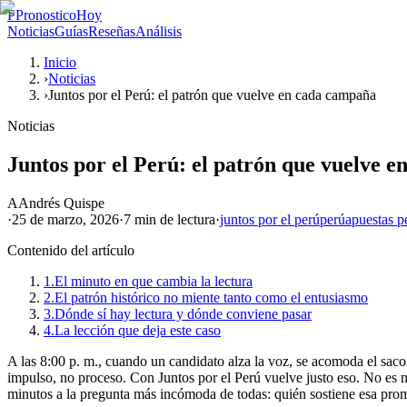
P
PronosticoHoy
Noticias
Guías
Reseñas
Análisis
Inicio
›
Noticias
›
Juntos por el Perú: el patrón que vuelve en cada campaña
Noticias
Juntos por el Perú: el patrón que vuelve 
A
Andrés Quispe
·
25 de marzo, 2026
·
7 min
de lectura
·
juntos por el perú
perú
apuestas p
Contenido del artículo
1.
El minuto en que cambia la lectura
2.
El patrón histórico no miente tanto como el entusiasmo
3.
Dónde sí hay lectura y dónde conviene pasar
4.
La lección que deja este caso
A las 8:00 p. m., cuando un candidato alza la voz, se acomoda el sac
impulso, no proceso. Con Juntos por el Perú vuelve justo eso. No es n
minutos a la pregunta más incómoda de todas: quién sostiene esa prom