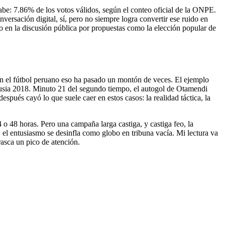
abe: 7.86% de los votos válidos, según el conteo oficial de la ONPE.
nversación digital, sí, pero no siempre logra convertir ese ruido en
o en la discusión pública por propuestas como la elección popular de
n el fútbol peruano eso ha pasado un montón de veces. El ejemplo
 Rusia 2018. Minuto 21 del segundo tiempo, el autogol de Otamendi
espués cayó lo que suele caer en estos casos: la realidad táctica, la
 o 48 horas. Pero una campaña larga castiga, y castiga feo, la
, el entusiasmo se desinfla como globo en tribuna vacía. Mi lectura va
rasca un pico de atención.