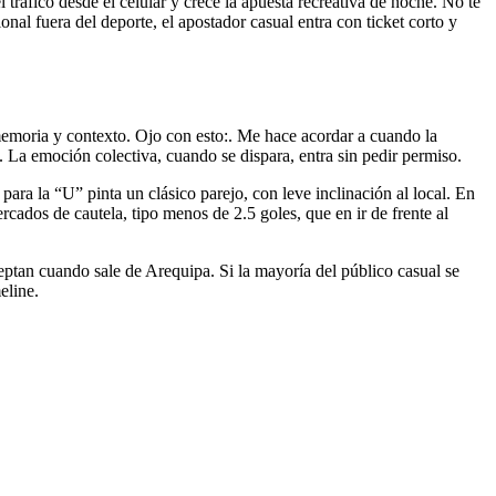
ráfico desde el celular y crece la apuesta recreativa de noche. No te
l fuera del deporte, el apostador casual entra con ticket corto y
emoria y contexto. Ojo con esto:. Me hace acordar a cuando la
. La emoción colectiva, cuando se dispara, entra sin pedir permiso.
para la “U” pinta un clásico parejo, con leve inclinación al local. En
ados de cautela, tipo menos de 2.5 goles, que en ir de frente al
eptan cuando sale de Arequipa. Si la mayoría del público casual se
eline.