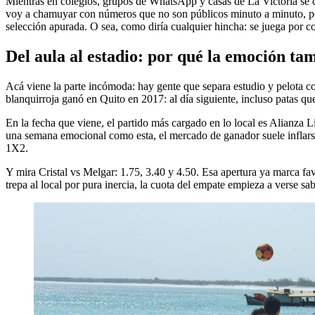
Mientras en colegios, grupos de WhatsApp y casas de La Victoria se co
voy a chamuyar con números que no son públicos minuto a minuto, pero
selección apurada. O sea, como diría cualquier hincha: se juega por co
Del aula al estadio: por qué la emoción t
Acá viene la parte incómoda: hay gente que separa estudio y pelota 
blanquirroja ganó en Quito en 2017: al día siguiente, incluso patas q
En la fecha que viene, el partido más cargado en lo local es Alianza L
una semana emocional como esta, el mercado de ganador suele inflarse 
1X2.
Y mira Cristal vs Melgar: 1.75, 3.40 y 4.50. Esa apertura ya marca fa
trepa al local por pura inercia, la cuota del empate empieza a verse sab