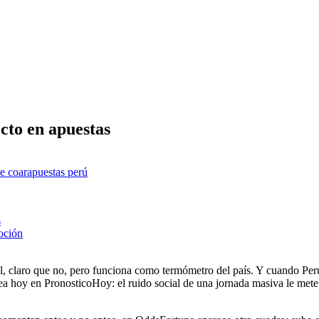
cto en apuestas
e coar
apuestas perú
s
moción
 claro que no, pero funciona como termómetro del país. Y cuando Perú 
a hoy en PronosticoHoy: el ruido social de una jornada masiva le mete 