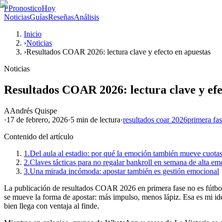
P
PronosticoHoy
Noticias
Guías
Reseñas
Análisis
Inicio
›
Noticias
›
Resultados COAR 2026: lectura clave y efecto en apuestas
Noticias
Resultados COAR 2026: lectura clave y efe
A
Andrés Quispe
·
17 de febrero, 2026
·
5 min
de lectura
·
resultados coar 2026
primera fas
Contenido del artículo
1.
Del aula al estadio: por qué la emoción también mueve cuota
2.
Claves tácticas para no regalar bankroll en semana de alta e
3.
Una mirada incómoda: apostar también es gestión emocional
La publicación de resultados COAR 2026 en primera fase no es fútbol,
se mueve la forma de apostar: más impulso, menos lápiz. Esa es mi ide
bien llega con ventaja al finde.