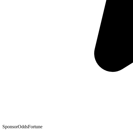
Sponsor
OddsFortune