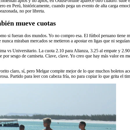
mentan aptos y no aptos, en OddsFortune aparece otro cuadro: sube el t
 en Perú, históricamente, cuando pega un evento de alta carga emociona
razonada, no por libreta.
ambién mueve cuotas
como si fueran dos mundos. Yo no compro esa. El fútbol peruano tiene m
ue nunca miraban mercados se metieron a apostar en ligas que ni seguían
ima vs Universitario. La cuota 2.10 para Alianza, 3.25 al empate y 2.90 
por sesgo de camiseta. Clave, clave. Yo creo que hay más valor en merc
vorito claro, sí, pero Melgar compite mejor de lo que muchos boletos ac
rosa. Partido para leer con cabeza fría, no para copiar lo que grita el tim