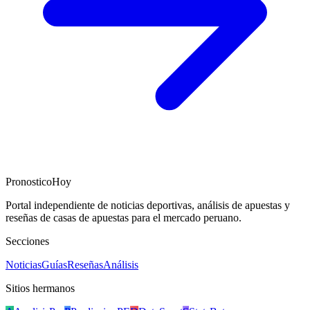
PronosticoHoy
Portal independiente de noticias deportivas, análisis de apuestas y
reseñas de casas de apuestas para el mercado peruano.
Secciones
Noticias
Guías
Reseñas
Análisis
Sitios hermanos