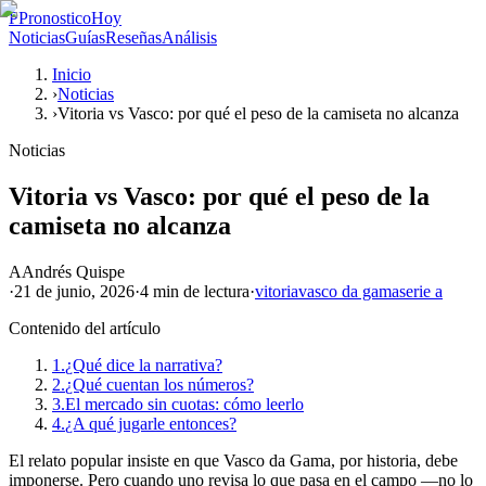
P
PronosticoHoy
Noticias
Guías
Reseñas
Análisis
Inicio
›
Noticias
›
Vitoria vs Vasco: por qué el peso de la camiseta no alcanza
Noticias
Vitoria vs Vasco: por qué el peso de la
camiseta no alcanza
A
Andrés Quispe
·
21 de junio, 2026
·
4 min
de lectura
·
vitoria
vasco da gama
serie a
Contenido del artículo
1.
¿Qué dice la narrativa?
2.
¿Qué cuentan los números?
3.
El mercado sin cuotas: cómo leerlo
4.
¿A qué jugarle entonces?
El relato popular insiste en que Vasco da Gama, por historia, debe
imponerse. Pero cuando uno revisa lo que pasa en el campo —no lo