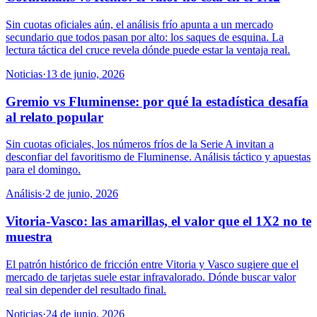
Sin cuotas oficiales aún, el análisis frío apunta a un mercado
secundario que todos pasan por alto: los saques de esquina. La
lectura táctica del cruce revela dónde puede estar la ventaja real.
Noticias
·
13 de junio, 2026
Gremio vs Fluminense: por qué la estadística desafía
al relato popular
Sin cuotas oficiales, los números fríos de la Serie A invitan a
desconfiar del favoritismo de Fluminense. Análisis táctico y apuestas
para el domingo.
Análisis
·
2 de junio, 2026
Vitoria-Vasco: las amarillas, el valor que el 1X2 no te
muestra
El patrón histórico de fricción entre Vitoria y Vasco sugiere que el
mercado de tarjetas suele estar infravalorado. Dónde buscar valor
real sin depender del resultado final.
Noticias
·
24 de junio, 2026