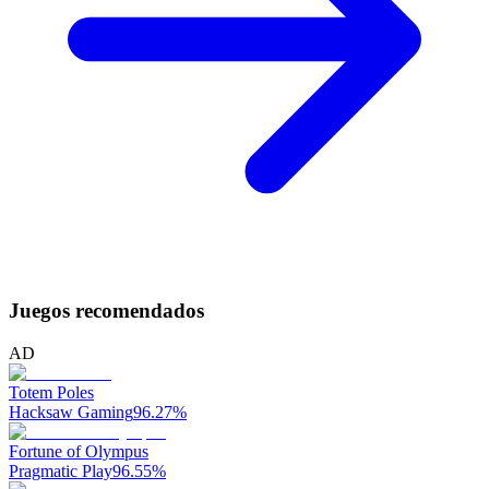
Juegos recomendados
AD
Totem Poles
Hacksaw Gaming
96.27
%
Fortune of Olympus
Pragmatic Play
96.55
%