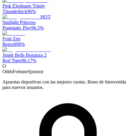
Pink Elephants Trinity
Thunderkick
96
%
HOT
Starlight Princess
Pragmatic Play
96.5
%
Fruit Zen
Betsoft
96
%
Jingle Bells Bonanza 2
Red Tiger
96.17
%
O
OddsFortune
Sponsor
Apuestas deportivas con las mejores cuotas. Bono de bienvenida
para nuevos usuarios.