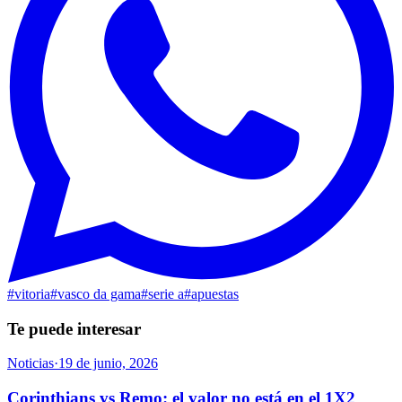
#
vitoria
#
vasco da gama
#
serie a
#
apuestas
Te puede interesar
Noticias
·
19 de junio, 2026
Corinthians vs Remo: el valor no está en el 1X2