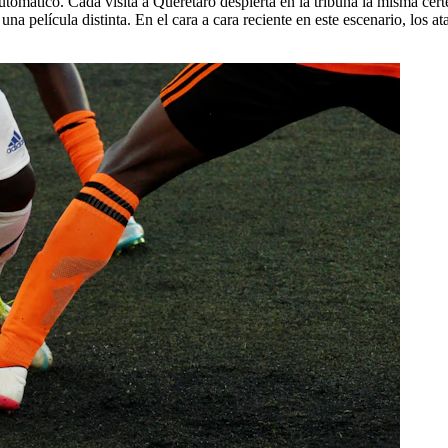
tomático. Cada visita a Querétaro despierta en la tribuna la misma certe
 película distinta. En el cara a cara reciente en este escenario, los a