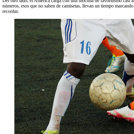
Del otro lado, el América carga con una mochila de favoritismo casi au
números, esos que no saben de camisetas, llevan un tiempo marcando una
recordar.