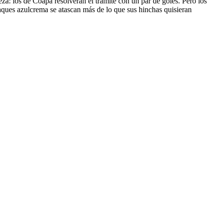
za: los de Coapa resolverán el trámite con un par de goles. Pero los
taques azulcrema se atascan más de lo que sus hinchas quisieran