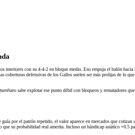
ada
los interiores con su 4-4-2 en bloque medio. Eso empuja el balón hacia l
s coberturas defensivas de los Gallos suelen ser más prolijas de lo que se
Querétaro sabe explotar ese punto débil con bloqueos y rematadores que 
e guía por el patrón repetido, el valor aparece en mercados que cotiza
ue su probabilidad real amerita. Incluso un hándicap asiático +0.5 pa