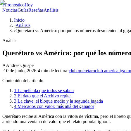
P
PronosticoHoy
Noticias
Guías
Reseñas
Análisis
Inicio
›
Análisis
›
Querétaro vs América: por qué los números desmienten al giga
Análisis
Querétaro vs América: por qué los número
A
Andrés Quispe
·
10 de junio, 2026
·
4 min
de lectura
·
club queretaro
club america
liga m
Contenido del artículo
1.
La película que todos se saben
2.
El dato que el Archivo repite
3.
La clave: el bloque medio y la segunda jugada
4.
Mercados con valor: más allá del ganador
Querétaro recibe al América con la vitola de víctima, pero el libreto q
abriendo una ventana de valor que el relato popular ignora.