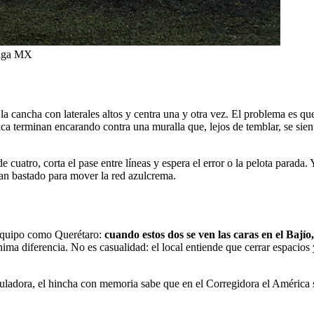
 Liga MX
a la cancha con laterales altos y centra una y otra vez. El problema es 
a terminan encarando contra una muralla que, lejos de temblar, se sie
 cuatro, corta el pase entre líneas y espera el error o la pelota parada.
han bastado para mover la red azulcrema.
n equipo como Querétaro:
cuando estos dos se ven las caras en el Bajío,
ma diferencia. No es casualidad: el local entiende que cerrar espacios y 
alculadora, el hincha con memoria sabe que en el Corregidora el Améric