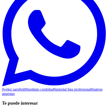
#
velez sarsfield
#
instituto cordoba
#
historial liga profesional
#
patron
apuestas
Te puede interesar