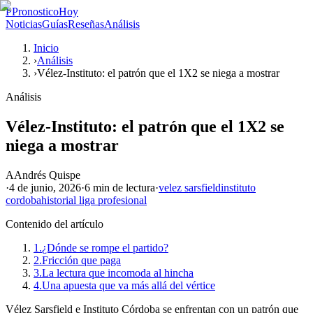
P
PronosticoHoy
Noticias
Guías
Reseñas
Análisis
Inicio
›
Análisis
›
Vélez-Instituto: el patrón que el 1X2 se niega a mostrar
Análisis
Vélez-Instituto: el patrón que el 1X2 se
niega a mostrar
A
Andrés Quispe
·
4 de junio, 2026
·
6 min
de lectura
·
velez sarsfield
instituto
cordoba
historial liga profesional
Contenido del artículo
1.
¿Dónde se rompe el partido?
2.
Fricción que paga
3.
La lectura que incomoda al hincha
4.
Una apuesta que va más allá del vértice
Vélez Sarsfield e Instituto Córdoba se enfrentan con un patrón que