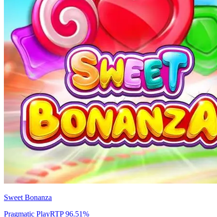
Sweet Bonanza
Pragmatic Play
RTP
96.51
%