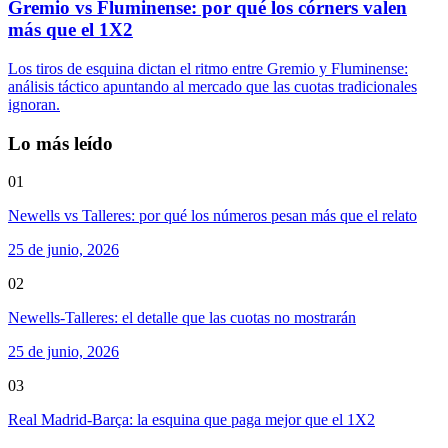
Gremio vs Fluminense: por qué los córners valen
más que el 1X2
Los tiros de esquina dictan el ritmo entre Gremio y Fluminense:
análisis táctico apuntando al mercado que las cuotas tradicionales
ignoran.
Lo más leído
01
Newells vs Talleres: por qué los números pesan más que el relato
25 de junio, 2026
02
Newells-Talleres: el detalle que las cuotas no mostrarán
25 de junio, 2026
03
Real Madrid-Barça: la esquina que paga mejor que el 1X2