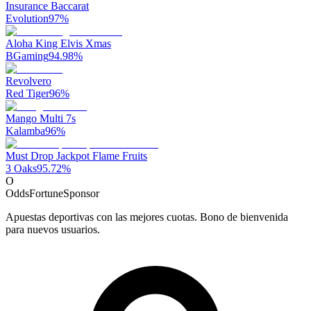
Insurance Baccarat
Evolution
97
%
Aloha King Elvis Xmas
BGaming
94.98
%
Revolvero
Red Tiger
96
%
Mango Multi 7s
Kalamba
96
%
Must Drop Jackpot Flame Fruits
3 Oaks
95.72
%
O
OddsFortune
Sponsor
Apuestas deportivas con las mejores cuotas. Bono de bienvenida
para nuevos usuarios.