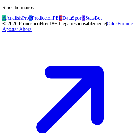
Sitios hermanos
A
AnalisisPro
P
PrediccionPE
D
DataSport
S
StatsBet
©
2026
PronosticoHoy
|
18+ Juega responsablemente
|
OddsFortune
Apostar Ahora