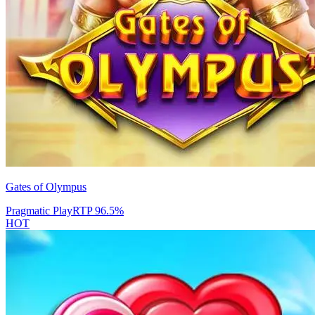
Gates of Olympus
Pragmatic Play
RTP
96.5
%
HOT