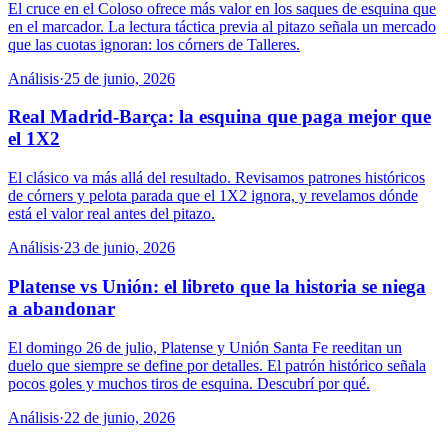
El cruce en el Coloso ofrece más valor en los saques de esquina que
en el marcador. La lectura táctica previa al pitazo señala un mercado
que las cuotas ignoran: los córners de Talleres.
Análisis
·
25 de junio, 2026
Real Madrid-Barça: la esquina que paga mejor que
el 1X2
El clásico va más allá del resultado. Revisamos patrones históricos
de córners y pelota parada que el 1X2 ignora, y revelamos dónde
está el valor real antes del pitazo.
Análisis
·
23 de junio, 2026
Platense vs Unión: el libreto que la historia se niega
a abandonar
El domingo 26 de julio, Platense y Unión Santa Fe reeditan un
duelo que siempre se define por detalles. El patrón histórico señala
pocos goles y muchos tiros de esquina. Descubrí por qué.
Análisis
·
22 de junio, 2026