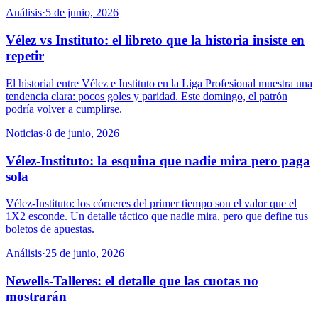
Análisis
·
5 de junio, 2026
Vélez vs Instituto: el libreto que la historia insiste en
repetir
El historial entre Vélez e Instituto en la Liga Profesional muestra una
tendencia clara: pocos goles y paridad. Este domingo, el patrón
podría volver a cumplirse.
Noticias
·
8 de junio, 2026
Vélez-Instituto: la esquina que nadie mira pero paga
sola
Vélez-Instituto: los córneres del primer tiempo son el valor que el
1X2 esconde. Un detalle táctico que nadie mira, pero que define tus
boletos de apuestas.
Análisis
·
25 de junio, 2026
Newells-Talleres: el detalle que las cuotas no
mostrarán