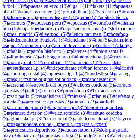
(
20
)
#
cuotas
(
19
)
#
apuestas deportivas
(
19
)
#
liga mx
(
13
)
#
apuestas
futbol
(
13
)
#
apuestas en vivo
(
13
)
#
liga 1
(
11
)
#
lakers
(
11
)
#
apuestas
nba
(
11
)
#
apuestas corners
(
9
)
#
probabilidad
(
8
)
#
barcelona
(
8
)
#
santos
(
8
)
#
flamengo
(
7
)
#
premier league
(
7
)
#
gremio
(
7
)
#
análisis táctico
(
7
)
#
corners
(
7
)
#
apuestas perú
(
7
)
#
apuestas
(
6
)
#
coritiba
(
6
)
#
alianza
lima
(
6
)
#
copa libertadores
(
6
)
#
copa sudamericana
(
6
)
#
slot machine
(
6
)
#
real madrid
(
5
)
#
liverpool
(
5
)
#
atletico tucuman
(
5
)
#
botafogo
(
5
)
#
independiente rivadavia
(
5
)
#
cienciano
(
5
)
#
nba
(
5
)
#
champions
league
(
5
)
#
monterrey
(
5
)
#
am i in love shine
(
5
)
#
celtics
(
5
)
#
la liga
(
4
)
#
bahia
(
4
)
#
patrón histórico
(
4
)
#
platense
(
4
)
#
union santa fe
(
4
)
#
fluminense
(
4
)
#
rb bragantino
(
4
)
#
internacional
(
4
)
#
cruzeiro
(
4
)
#
racing club
(
4
)
#
corinthians
(
4
)
#
palmeiras
(
4
)
#
river plate
(
4
)
#
estudiantes l.p.
(
4
)
#
independiente
(
4
)
#
san lorenzo
(
4
)
#
aldosivi
(
4
)
#
sporting cristal
(
4
)
#
apuestas liga 1
(
4
)
#
bundesliga
(
4
)
#
racing
(
4
)
#
psg
(
4
)
#
shine original soundtrack
(
4
)
#
manchester city
(
4
)
#
arsenal
(
4
)
#
newells old boys
(
3
)
#
talleres cordoba
(
3
)
#
corners
apuestas
(
3
)
#
adt
(
3
)
#
remo
(
3
)
#
pronóstico
(
3
)
#
barracas central
(
3
)
#
sao paulo
(
3
)
#
estadisticas
(
3
)
#
mirassol
(
3
)
#
lanus
(
3
)
#
defensa y
justicia
(
3
)
#
pronóstico apuestas
(
3
)
#
huracan
(
3
)
#
banfield
(
3
)
#
sarmiento junin
(
3
)
#
argentinos jrs
(
3
)
#
deportivo garcilaso
(
3
)
#
primera división
(
3
)
#
velez sarsfield
(
3
)
#
instituto cordoba
(
3
)
#
gimnasia l.p.
(
3
)
#
cf montreal
(
3
)
#
atletico nacional
(
3
)
#
bayern
(
3
)
#
tragamonedas online
(
3
)
#
peru
(
3
)
#
tigres
(
3
)
#
perú
(
3
)
#
pronósticos deportivos
(
3
)
#
cuotas fútbol
(
3
)
#
slots pragmatic
play
(
3
)
#
alianza
(
3
)
#
apuestas la liga
(
3
)
#
bodø/glimt
(
3
)
#
atletico-mg