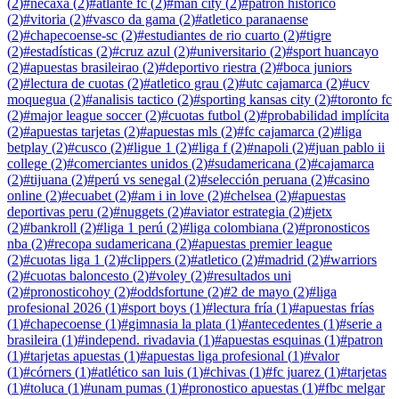
(
2
)
#
necaxa
(
2
)
#
atlante fc
(
2
)
#
man city
(
2
)
#
patron historico
(
2
)
#
vitoria
(
2
)
#
vasco da gama
(
2
)
#
atletico paranaense
(
2
)
#
chapecoense-sc
(
2
)
#
estudiantes de rio cuarto
(
2
)
#
tigre
(
2
)
#
estadísticas
(
2
)
#
cruz azul
(
2
)
#
universitario
(
2
)
#
sport huancayo
(
2
)
#
apuestas brasileirao
(
2
)
#
deportivo riestra
(
2
)
#
boca juniors
(
2
)
#
lectura de cuotas
(
2
)
#
atletico grau
(
2
)
#
utc cajamarca
(
2
)
#
ucv
moquegua
(
2
)
#
analisis tactico
(
2
)
#
sporting kansas city
(
2
)
#
toronto fc
(
2
)
#
major league soccer
(
2
)
#
cuotas futbol
(
2
)
#
probabilidad implícita
(
2
)
#
apuestas tarjetas
(
2
)
#
apuestas mls
(
2
)
#
fc cajamarca
(
2
)
#
liga
betplay
(
2
)
#
cusco
(
2
)
#
ligue 1
(
2
)
#
liga f
(
2
)
#
napoli
(
2
)
#
juan pablo ii
college
(
2
)
#
comerciantes unidos
(
2
)
#
sudamericana
(
2
)
#
cajamarca
(
2
)
#
tijuana
(
2
)
#
perú vs senegal
(
2
)
#
selección peruana
(
2
)
#
casino
online
(
2
)
#
ecuabet
(
2
)
#
am i in love
(
2
)
#
chelsea
(
2
)
#
apuestas
deportivas peru
(
2
)
#
nuggets
(
2
)
#
aviator estrategia
(
2
)
#
jetx
(
2
)
#
bankroll
(
2
)
#
liga 1 perú
(
2
)
#
liga colombiana
(
2
)
#
pronosticos
nba
(
2
)
#
recopa sudamericana
(
2
)
#
apuestas premier league
(
2
)
#
cuotas liga 1
(
2
)
#
clippers
(
2
)
#
atletico
(
2
)
#
madrid
(
2
)
#
warriors
(
2
)
#
cuotas baloncesto
(
2
)
#
voley
(
2
)
#
resultados uni
(
2
)
#
pronosticohoy
(
2
)
#
oddsfortune
(
2
)
#
2 de mayo
(
2
)
#
liga
profesional 2026
(
1
)
#
sport boys
(
1
)
#
lectura fría
(
1
)
#
apuestas frías
(
1
)
#
chapecoense
(
1
)
#
gimnasia la plata
(
1
)
#
antecedentes
(
1
)
#
serie a
brasileira
(
1
)
#
independ. rivadavia
(
1
)
#
apuestas esquinas
(
1
)
#
patron
(
1
)
#
tarjetas apuestas
(
1
)
#
apuestas liga profesional
(
1
)
#
valor
(
1
)
#
córners
(
1
)
#
atlético san luis
(
1
)
#
chivas
(
1
)
#
fc juarez
(
1
)
#
tarjetas
(
1
)
#
toluca
(
1
)
#
unam pumas
(
1
)
#
pronostico apuestas
(
1
)
#
fbc melgar