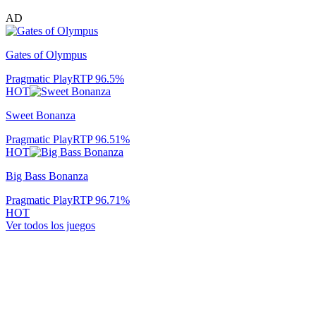
AD
Gates of Olympus
Pragmatic Play
RTP
96.5
%
HOT
Sweet Bonanza
Pragmatic Play
RTP
96.51
%
HOT
Big Bass Bonanza
Pragmatic Play
RTP
96.71
%
HOT
Ver todos los juegos