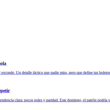
sola
2 esconde. Un detalle táctico que nadie mira, pero que define tus boleto
epetir
 tendencia clara: pocos goles y paridad. Este domingo, el patrón podría 