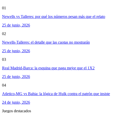
01
Newells vs Talleres: por qué los números pesan más que el relato
25 de junio, 2026
02
Newells-Talleres: el detalle que las cuotas no mostrarán
25 de junio, 2026
03
Real Madrid-Barça: la esquina que paga mejor que el 1X2
25 de junio, 2026
04
Atletico-MG vs Bahia: la lógica de Hulk contra el patrón que insiste
24 de junio, 2026
Juegos destacados