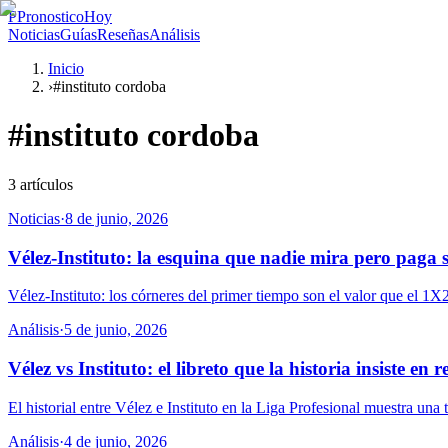
P
PronosticoHoy
Noticias
Guías
Reseñas
Análisis
Inicio
›
#instituto cordoba
#
instituto cordoba
3
artículos
Noticias
·
8 de junio, 2026
Vélez-Instituto: la esquina que nadie mira pero paga 
Vélez-Instituto: los córneres del primer tiempo son el valor que el 1X
Análisis
·
5 de junio, 2026
Vélez vs Instituto: el libreto que la historia insiste en r
El historial entre Vélez e Instituto en la Liga Profesional muestra una
Análisis
·
4 de junio, 2026