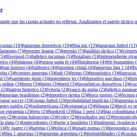
ar
tante que las cuotas actuales no reflejan. Analizamos el patrón táctico q
#
cuotas
(
19
)
#
apuestas deportivas
(
19
)
#
liga mx
(
13
)
#
apuestas futbol
(
13
)
flamengo
(
7
)
#
premier league
(
7
)
#
gremio
(
7
)
#
análisis táctico
(
7
)
#
corners
(
5
)
#
liverpool
(
5
)
#
atletico tucuman
(
5
)
#
botafogo
(
5
)
#
independiente riva
órico
(
4
)
#
platense
(
4
)
#
union santa fe
(
4
)
#
fluminense
(
4
)
#
rb bragantino
(
)
#
san lorenzo
(
4
)
#
aldosivi
(
4
)
#
sporting cristal
(
4
)
#
apuestas liga 1
(
4
)
#
b
doba
(
3
)
#
corners apuestas
(
3
)
#
adt
(
3
)
#
remo
(
3
)
#
pronóstico
(
3
)
#
barracas
ld
(
3
)
#
sarmiento junin
(
3
)
#
argentinos jrs
(
3
)
#
deportivo garcilaso
(
3
)
#
pr
 online
(
3
)
#
peru
(
3
)
#
tigres
(
3
)
#
perú
(
3
)
#
pronósticos deportivos
(
3
)
#
cuo
(
2
)
#
patron historico
(
2
)
#
vitoria
(
2
)
#
vasco da gama
(
2
)
#
atletico parana
#
apuestas brasileirao
(
2
)
#
deportivo riestra
(
2
)
#
boca juniors
(
2
)
#
lectura 
eague soccer
(
2
)
#
cuotas futbol
(
2
)
#
probabilidad implícita
(
2
)
#
apuestas t
antes unidos
(
2
)
#
sudamericana
(
2
)
#
cajamarca
(
2
)
#
tijuana
(
2
)
#
perú vs s
tor estrategia
(
2
)
#
jetx
(
2
)
#
bankroll
(
2
)
#
liga 1 perú
(
2
)
#
liga colombiana
iors
(
2
)
#
cuotas baloncesto
(
2
)
#
voley
(
2
)
#
resultados uni
(
2
)
#
pronostico
la plata
(
1
)
#
antecedentes
(
1
)
#
serie a brasileira
(
1
)
#
independ. rivadavia
1
)
#
fc juarez
(
1
)
#
tarjetas
(
1
)
#
toluca
(
1
)
#
unam pumas
(
1
)
#
pronostico apu
1
)
#
liga 1 apuestas
(
1
)
#
apuestas argentina
(
1
)
#
probabilidades
(
1
)
#
cuotas